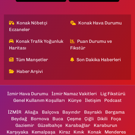
Konak Nöbetçi
Konak Hava Durumu
Eczaneler
Konak Trafik Yoğunluk
Puan Durumu ve
Haritası
Fikstür
Tüm Manşetler
Son Dakika Haberleri
Haber Arşivi
İzmir Hava Durumu
İzmir Namaz Vakitleri
Lig Fikstürü
Genel Kullanım Koşulları
Künye
İletişim
Podcast
İZMİR
Aliağa
Balçova
Bayındır
Bayraklı
Bergama
Beydağ
Bornova
Buca
Çeşme
Çiğli
Dikili
Foça
Gaziemir
Güzelbahçe
Karabağlar
Karaburun
Karşıyaka
Kemalpaşa
Kiraz
Kınık
Konak
Menderes