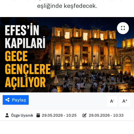
eşliğinde keşfedecek.
SAĞLIK
SPOR
TEKNOLOJİ
YAŞAM
YEREL YÖNETİMLER
Paylaş
-
+
A
A
Özge Uyanık
29.05.2026 - 10:25
29.05.2026 - 10:33