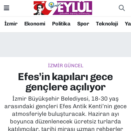
Resmi İlanlar
Konak Nöbetçi Eczaneler
İzmir
Ekonomi
Politika
Spor
Teknoloji
Y
BİLİM
Konak Hava Durumu
DÜNYA
Konak Trafik Yoğunluk Haritası
İZMİR GÜNCEL
EĞİTİM
Süper Lig Puan Durumu ve Fikstür
Efes’in kapıları gece
EKONOMİ
Tüm Manşetler
gençlere açılıyor
KÜLTÜR SANAT
Son Dakika Haberleri
İzmir Büyükşehir Belediyesi, 18-30 yaş
arasındaki gençleri Efes Antik Kenti’nin gece
MAGAZİN
Haber Arşivi
atmosferiyle buluşturacak. Haziran ayı
boyunca düzenlenecek ücretsiz turlarda
POLİTİKA
katılımcılar, tarihi mirası uzman rehberler