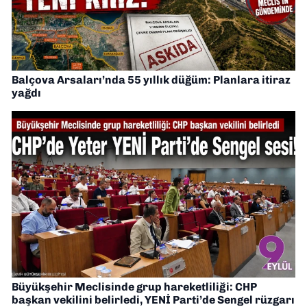
Balçova Arsaları’nda 55 yıllık düğüm: Planlara itiraz
yağdı
Büyükşehir Meclisinde grup hareketliliği: CHP
başkan vekilini belirledi, YENİ Parti’de Sengel rüzgarı