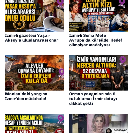
İzmirli gazeteci Yaşar
İzmirli Sema Mete
Aksoy’a uluslararası onur
Avrupa’da kürsüde: Hedef
olimpiyat madalyası
Manisa’daki yangına
Orman yangınlarında 9
İzmir’den müdahale!
tutuklama: İzmir detayı
dikkat çekti