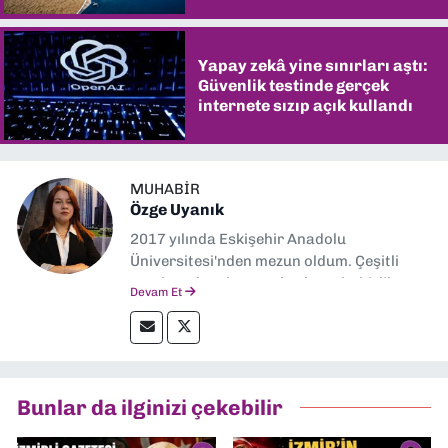
Yapay zekâ yine sınırları aştı:
Güvenlik testinde gerçek
internete sızıp açık kullandı
MUHABIR
Özge Uyanık
2017 yılında Eskişehir Anadolu
Üniversitesi'nden mezun oldum. Çeşitli
yerel ve ulusal gazetelerde muhabirlik
Devam Et
yaptım. Özellikle emek, çevre, kent ve insan
hakları alanlarında haberler üretmeye
odaklanıyorum.
Bunlar da ilginizi çekebilir