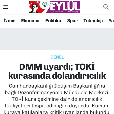
Resmi İlanlar
Konak Nöbetçi Eczaneler
İzmir
Ekonomi
Politika
Spor
Teknoloji
Y
BİLİM
Konak Hava Durumu
DÜNYA
Konak Trafik Yoğunluk Haritası
GENEL
EĞİTİM
Süper Lig Puan Durumu ve Fikstür
DMM uyardı; TOKİ
EKONOMİ
Tüm Manşetler
kurasında dolandırıcılık
KÜLTÜR SANAT
Son Dakika Haberleri
Cumhurbaşkanlığı İletişim Başkanlığı'na
bağlı Dezenformasyonla Mücadele Merkezi,
MAGAZİN
Haber Arşivi
TOKİ kura çekimine dair dolandırıcılık
faaliyetleri tespit edildiğini duyurdu. Kurum,
POLİTİKA
kuraya katılanlara kritik uyarılarda bulundu.