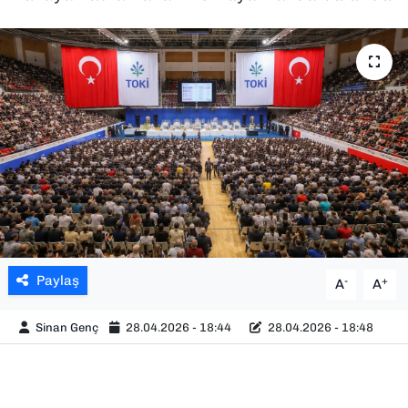
SAĞLIK
SPOR
TEKNOLOJİ
YAŞAM
YEREL YÖNETİMLER
Paylaş
-
+
A
A
Sinan Genç
28.04.2026 - 18:44
28.04.2026 - 18:48