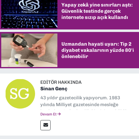
Yapay zekâ yine sınırları aştı:
Güvenlik testinde gerçek
internete sızıp açık kullandı
Uzmandan hayati uyarı: Tip 2
diyabet vakalarının yüzde 80'i
önlenebilir
EDITÖR HAKKINDA
Sinan Genç
43 yıldır gazetecilik yapıyorum. 1983
yılında Milliyet gazetesinde mesleğe
başladım. Ardından Türkiye’nin en köklü
Devam Et
gazetelerinden Yeni Asır’da 36 yıl boyunca
muhabir, editör, müdür yardımcısı ve spor
müdürü olarak görev yaptım. Ayrıca Yeni
Asır TV’de 7 yıl boyunca programlar