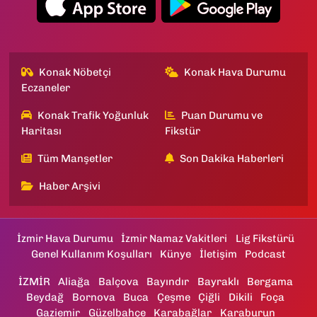
Konak Nöbetçi
Konak Hava Durumu
Eczaneler
Konak Trafik Yoğunluk
Puan Durumu ve
Haritası
Fikstür
Tüm Manşetler
Son Dakika Haberleri
Haber Arşivi
İzmir Hava Durumu
İzmir Namaz Vakitleri
Lig Fikstürü
Genel Kullanım Koşulları
Künye
İletişim
Podcast
İZMİR
Aliağa
Balçova
Bayındır
Bayraklı
Bergama
Beydağ
Bornova
Buca
Çeşme
Çiğli
Dikili
Foça
Gaziemir
Güzelbahçe
Karabağlar
Karaburun