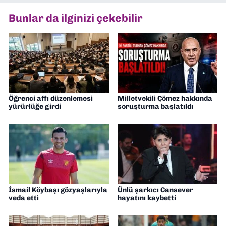
hazırlayıp sundum. Şu anda Dokuz Eylül
Bunlar da ilginizi çekebilir
Gazetesi'nde editörlük yapıyorum
Öğrenci affı düzenlemesi
Milletvekili Çömez hakkında
yürürlüğe girdi
soruşturma başlatıldı
İsmail Köybaşı gözyaşlarıyla
Ünlü şarkıcı Cansever
veda etti
hayatını kaybetti