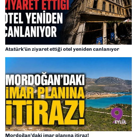
Atatürk’ün ziyaret ettiği otel yeniden canlanıyor
Mordoğan’daki imar planına itiraz!