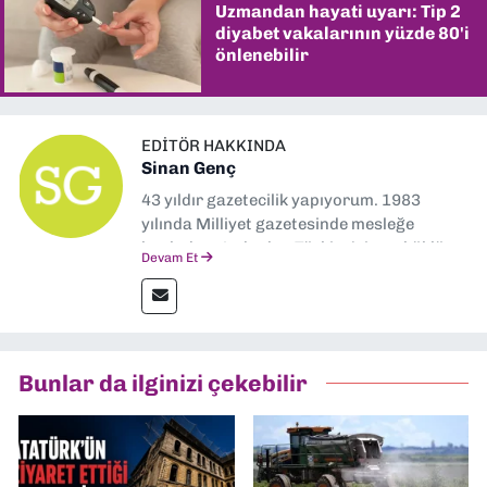
Uzmandan hayati uyarı: Tip 2
diyabet vakalarının yüzde 80'i
önlenebilir
EDITÖR HAKKINDA
Sinan Genç
43 yıldır gazetecilik yapıyorum. 1983
yılında Milliyet gazetesinde mesleğe
başladım. Ardından Türkiye’nin en köklü
Devam Et
gazetelerinden Yeni Asır’da 36 yıl boyunca
muhabir, editör, müdür yardımcısı ve spor
müdürü olarak görev yaptım. Ayrıca Yeni
Asır TV’de 7 yıl boyunca programlar
hazırlayıp sundum. Şu anda Dokuz Eylül
Bunlar da ilginizi çekebilir
Gazetesi'nde editörlük yapıyorum