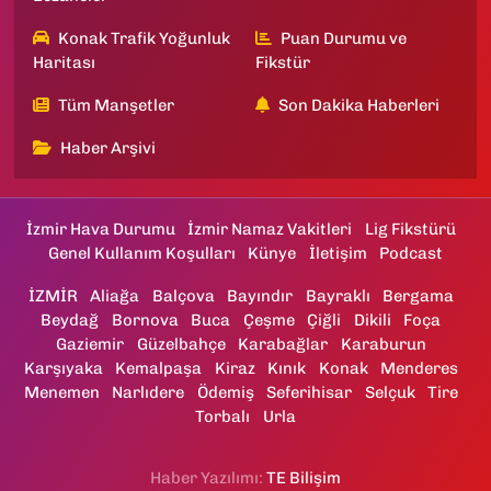
Konak Trafik Yoğunluk
Puan Durumu ve
Haritası
Fikstür
Tüm Manşetler
Son Dakika Haberleri
Haber Arşivi
İzmir Hava Durumu
İzmir Namaz Vakitleri
Lig Fikstürü
Genel Kullanım Koşulları
Künye
İletişim
Podcast
İZMİR
Aliağa
Balçova
Bayındır
Bayraklı
Bergama
Beydağ
Bornova
Buca
Çeşme
Çiğli
Dikili
Foça
Gaziemir
Güzelbahçe
Karabağlar
Karaburun
Karşıyaka
Kemalpaşa
Kiraz
Kınık
Konak
Menderes
Menemen
Narlıdere
Ödemiş
Seferihisar
Selçuk
Tire
Torbalı
Urla
Haber Yazılımı:
TE Bilişim