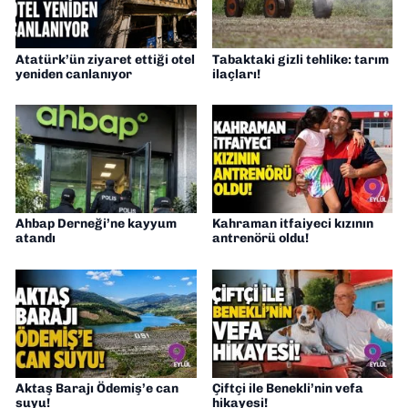
Atatürk’ün ziyaret ettiği otel
Tabaktaki gizli tehlike: tarım
yeniden canlanıyor
ilaçları!
Ahbap Derneği’ne kayyum
Kahraman itfaiyeci kızının
atandı
antrenörü oldu!
Aktaş Barajı Ödemiş’e can
Çiftçi ile Benekli’nin vefa
suyu!
hikayesi!