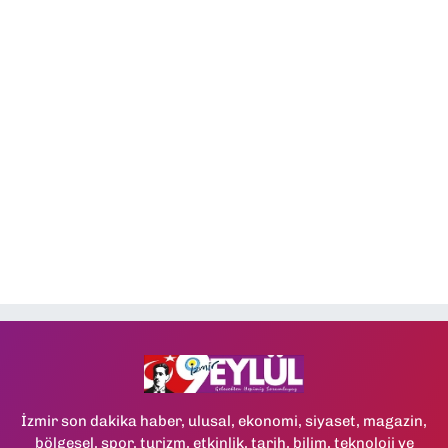
İzmir son dakika haber, ulusal, ekonomi, siyaset, magazin,
bölgesel, spor, turizm, etkinlik, tarih, bilim, teknoloji ve