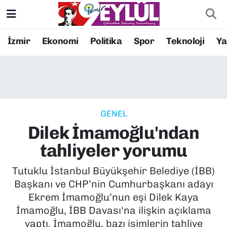
Resmi İlanlar
Konak Nöbetçi Eczaneler
İzmir
Ekonomi
Politika
Spor
Teknoloji
Y
BİLİM
Konak Hava Durumu
DÜNYA
Konak Trafik Yoğunluk Haritası
GENEL
EĞİTİM
Süper Lig Puan Durumu ve Fikstür
Dilek İmamoğlu'ndan
EKONOMİ
Tüm Manşetler
tahliyeler yorumu
KÜLTÜR SANAT
Son Dakika Haberleri
Tutuklu İstanbul Büyükşehir Belediye (İBB)
Başkanı ve CHP’nin Cumhurbaşkanı adayı
MAGAZİN
Haber Arşivi
Ekrem İmamoğlu’nun eşi Dilek Kaya
İmamoğlu, İBB Davası'na ilişkin açıklama
POLİTİKA
yaptı. İmamoğlu, bazı isimlerin tahliye