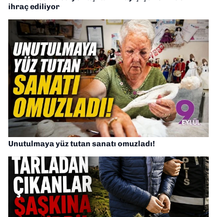
ihraç ediliyor
Unutulmaya yüz tutan sanatı omuzladı!