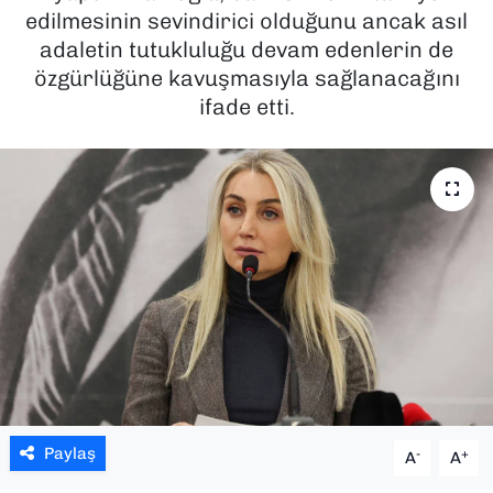
edilmesinin sevindirici olduğunu ancak asıl
SAĞLIK
adaletin tutukluluğu devam edenlerin de
özgürlüğüne kavuşmasıyla sağlanacağını
SPOR
ifade etti.
TEKNOLOJİ
YAŞAM
YEREL YÖNETİMLER
Paylaş
-
+
A
A