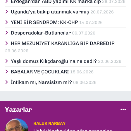
Erdoğan'dan ABD yapımı KK marka cip
28.07.2026
Uganda’ya bakıp utanmak varmış
20.07.2026
YENİ BİR SENDROM: KK-CHP
14.07.2026
Desperadolar-Butlancılar
06.07.2026
HER MEZUNİYET KARANLIĞA BİR DARBEDİR
29.06.2026
Yaşlı domuz Kılıçdaroğlu’na ne dedi?
22.06.2026
BABALAR VE ÇOCUKLARI
15.06.2026
İntikam mı, Narsisizm mi?
08.06.2026
Yazarlar
HALUK NARBAY
Haluk Narbay'dan göze çarpanlar...