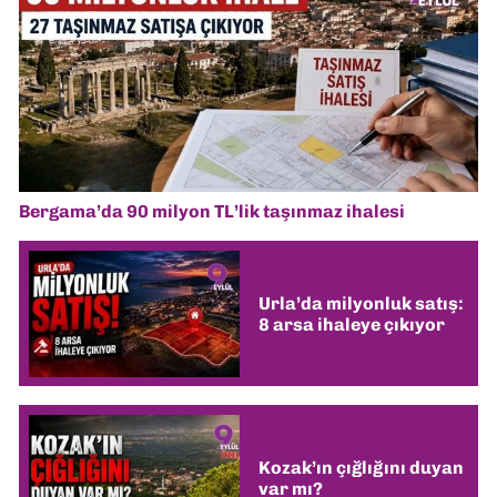
Bergama’da 90 milyon TL’lik taşınmaz ihalesi
Urla’da milyonluk satış:
8 arsa ihaleye çıkıyor
Kozak’ın çığlığını duyan
var mı?