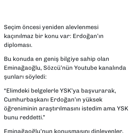
SAĞLIK
SPOR
Seçim öncesi yeniden alevlenmesi
kaçınılmaz bir konu var: Erdoğan’ın
TEKNOLOJİ
diploması.
YAŞAM
Bu konuda en geniş bilgiye sahip olan
Eminağaoğlu, Sözcü’nün Youtube kanalında
YEREL YÖNETİMLER
şunları söyledi:
“Elimdeki belgelerle YSK’ya başvurarak,
Cumhurbaşkanı Erdoğan’ın yüksek
öğreniminin araştırılmasını istedim ama YSK
bunu reddetti.”
Eminağaoğlu’nun konuşmasını dinleyenler,