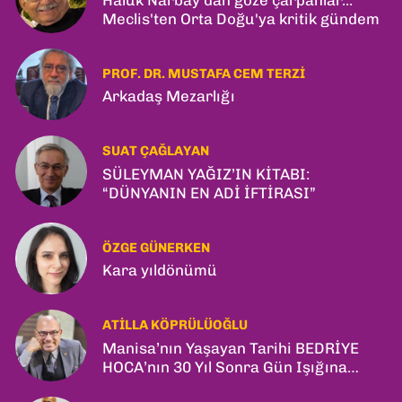
Meclis'ten Orta Doğu'ya kritik gündem
PROF. DR. MUSTAFA CEM TERZI
Arkadaş Mezarlığı
SUAT ÇAĞLAYAN
SÜLEYMAN YAĞIZ’IN KİTABI:
“DÜNYANIN EN ADİ İFTİRASI”
ÖZGE GÜNERKEN
Kara yıldönümü
ATILLA KÖPRÜLÜOĞLU
Manisa’nın Yaşayan Tarihi BEDRİYE
HOCA’nın 30 Yıl Sonra Gün Işığına
Çıkan Son Kitabı; “YİTİRİLMİŞ YILLAR”