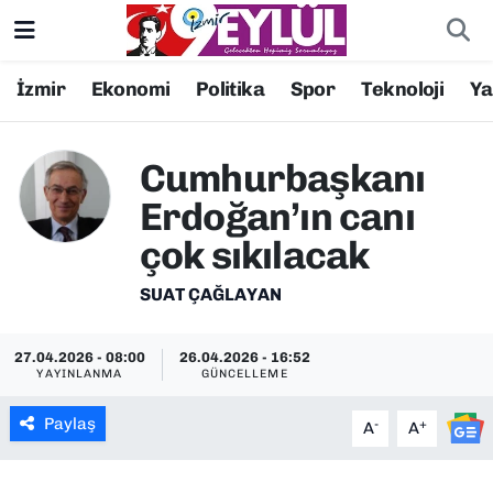
Resmi İlanlar
Konak Nöbetçi Eczaneler
İzmir
Ekonomi
Politika
Spor
Teknoloji
Y
BİLİM
Konak Hava Durumu
Cumhurbaşkanı
DÜNYA
Konak Trafik Yoğunluk Haritası
Erdoğan’ın canı
çok sıkılacak
EĞİTİM
Süper Lig Puan Durumu ve Fikstür
SUAT ÇAĞLAYAN
EKONOMİ
Tüm Manşetler
27.04.2026 - 08:00
26.04.2026 - 16:52
KÜLTÜR SANAT
Son Dakika Haberleri
YAYINLANMA
GÜNCELLEME
MAGAZİN
Haber Arşivi
Paylaş
-
+
A
A
POLİTİKA