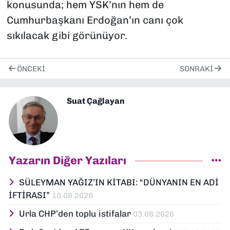
konusunda; hem YSK’nın hem de
Cumhurbaşkanı Erdoğan’ın canı çok
sıkılacak gibi görünüyor.
ÖNCEKI
SONRAKI
Suat Çağlayan
Yazarın Diğer Yazıları
SÜLEYMAN YAĞIZ’IN KİTABI: “DÜNYANIN EN ADİ
İFTİRASI”
10.08.2026
Urla CHP’den toplu istifalar
03.08.2026