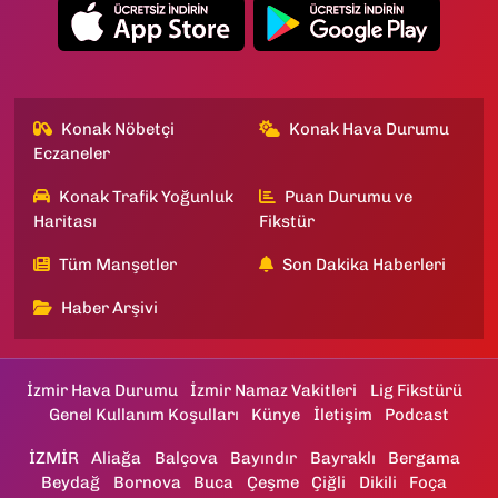
Konak Nöbetçi
Konak Hava Durumu
Eczaneler
Konak Trafik Yoğunluk
Puan Durumu ve
Haritası
Fikstür
Tüm Manşetler
Son Dakika Haberleri
Haber Arşivi
İzmir Hava Durumu
İzmir Namaz Vakitleri
Lig Fikstürü
Genel Kullanım Koşulları
Künye
İletişim
Podcast
İZMİR
Aliağa
Balçova
Bayındır
Bayraklı
Bergama
Beydağ
Bornova
Buca
Çeşme
Çiğli
Dikili
Foça