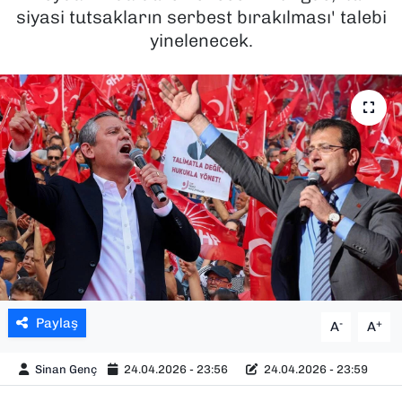
siyasi tutsakların serbest bırakılması' talebi
SAĞLIK
yinelenecek.
SPOR
TEKNOLOJİ
YAŞAM
YEREL YÖNETİMLER
Paylaş
-
+
A
A
Sinan Genç
24.04.2026 - 23:56
24.04.2026 - 23:59