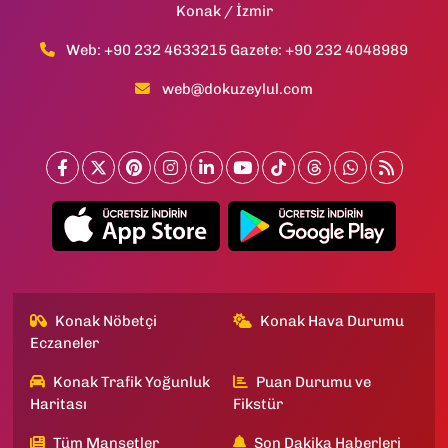
Konak / İzmir
Web: +90 232 4633215 Gazete: +90 232 4048989
web@dokuzeylul.com
Konak Nöbetçi
Konak Hava Durumu
Eczaneler
Konak Trafik Yoğunluk
Puan Durumu ve
Haritası
Fikstür
Tüm Manşetler
Son Dakika Haberleri