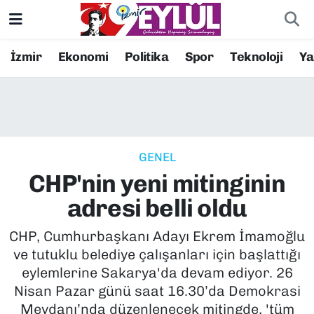
Resmi İlanlar
Konak Nöbetçi Eczaneler
İzmir
Ekonomi
Politika
Spor
Teknoloji
Y
BİLİM
Konak Hava Durumu
DÜNYA
Konak Trafik Yoğunluk Haritası
GENEL
EĞİTİM
Süper Lig Puan Durumu ve Fikstür
CHP'nin yeni mitinginin
EKONOMİ
Tüm Manşetler
adresi belli oldu
KÜLTÜR SANAT
Son Dakika Haberleri
CHP, Cumhurbaşkanı Adayı Ekrem İmamoğlu
ve tutuklu belediye çalışanları için başlattığı
MAGAZİN
Haber Arşivi
eylemlerine Sakarya'da devam ediyor. 26
Nisan Pazar günü saat 16.30’da Demokrasi
POLİTİKA
Meydanı’nda düzenlenecek mitingde, 'tüm