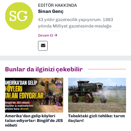
EDITÖR HAKKINDA
Sinan Genç
43 yıldır gazetecilik yapıyorum. 1983
yılında Milliyet gazetesinde mesleğe
başladım. Ardından Türkiye’nin en köklü
Devam Et
gazetelerinden Yeni Asır’da 36 yıl boyunca
muhabir, editör, müdür yardımcısı ve spor
müdürü olarak görev yaptım. Ayrıca Yeni
Asır TV’de 7 yıl boyunca programlar
hazırlayıp sundum. Şu anda Dokuz Eylül
Bunlar da ilginizi çekebilir
Gazetesi'nde editörlük yapıyorum
Amerika’dan gelip köyleri
Tabaktaki gizli tehlike: tarım
talan ediyorlar: Bingöl’de JES
ilaçları!
nöbeti