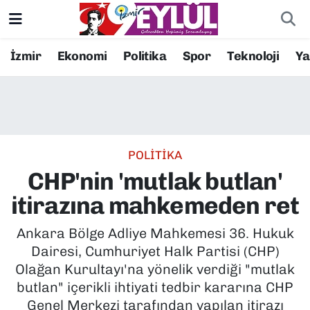
Resmi İlanlar
Konak Nöbetçi Eczaneler
İzmir
Ekonomi
Politika
Spor
Teknoloji
Y
BİLİM
Konak Hava Durumu
DÜNYA
Konak Trafik Yoğunluk Haritası
POLİTİKA
EĞİTİM
Süper Lig Puan Durumu ve Fikstür
CHP'nin 'mutlak butlan'
EKONOMİ
Tüm Manşetler
itirazına mahkemeden ret
KÜLTÜR SANAT
Son Dakika Haberleri
Ankara Bölge Adliye Mahkemesi 36. Hukuk
Dairesi, Cumhuriyet Halk Partisi (CHP)
MAGAZİN
Haber Arşivi
Olağan Kurultayı'na yönelik verdiği "mutlak
butlan" içerikli ihtiyati tedbir kararına CHP
POLİTİKA
Genel Merkezi tarafından yapılan itirazı