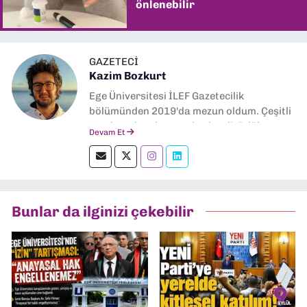
önlenebilir
GAZETECI
Kazim Bozkurt
Ege Üniversitesi İLEF Gazetecilik
bölümünden 2019'da mezun oldum. Çeşitli
yerel ve ulusal gazetelerde editörlük,
Devam Et
muhabirlik yaptım. Teknoloji bloglarını
okumayı severim.
Bunlar da ilginizi çekebilir