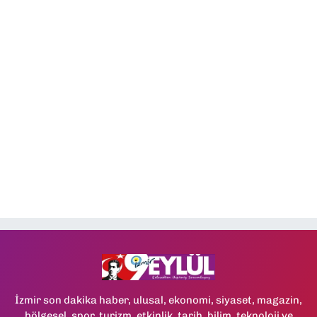
İzmir son dakika haber, ulusal, ekonomi, siyaset, magazin,
bölgesel, spor, turizm, etkinlik, tarih, bilim, teknoloji ve