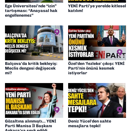
Ege Üniversitesi’nde “izin”
YENİ Parti’ye yerelde kitlesel
tartışması: “Anayasal hak
katılım!
engellenemez”
Balçova’da kritik bekleyiş:
Özel'den 'fezleke' çıkışı: YENİ
Meclis dengesi değişecek
Parti'nin önünü kesmek
mi?
istiyorlar
Gözaltına alınmıştı... YENİ
Deniz Yücel'den sahte
Parti Manisa İl Başkanı
mesajlara tepki!
Ankara'ya sevk edildi