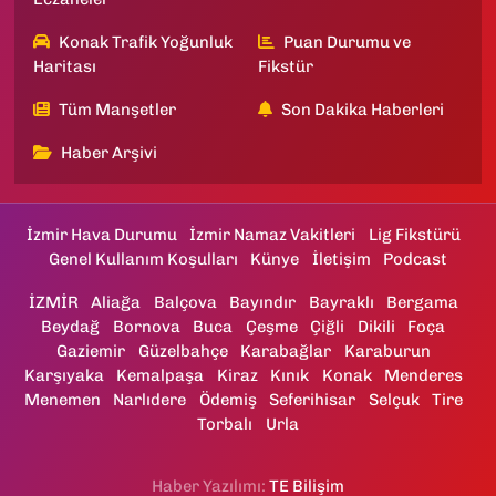
Konak Trafik Yoğunluk
Puan Durumu ve
Haritası
Fikstür
Tüm Manşetler
Son Dakika Haberleri
Haber Arşivi
İzmir Hava Durumu
İzmir Namaz Vakitleri
Lig Fikstürü
Genel Kullanım Koşulları
Künye
İletişim
Podcast
İZMİR
Aliağa
Balçova
Bayındır
Bayraklı
Bergama
Beydağ
Bornova
Buca
Çeşme
Çiğli
Dikili
Foça
Gaziemir
Güzelbahçe
Karabağlar
Karaburun
Karşıyaka
Kemalpaşa
Kiraz
Kınık
Konak
Menderes
Menemen
Narlıdere
Ödemiş
Seferihisar
Selçuk
Tire
Torbalı
Urla
Haber Yazılımı:
TE Bilişim