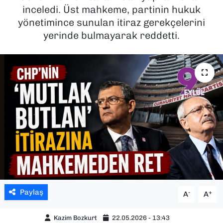
inceledi. Üst mahkeme, partinin hukuk
SAĞLIK
yönetimince sunulan itiraz gerekçelerini
yerinde bulmayarak reddetti.
SPOR
TEKNOLOJİ
YAŞAM
YEREL YÖNETİMLER
Paylaş
-
+
A
A
Kazim Bozkurt
22.05.2026 - 13:43