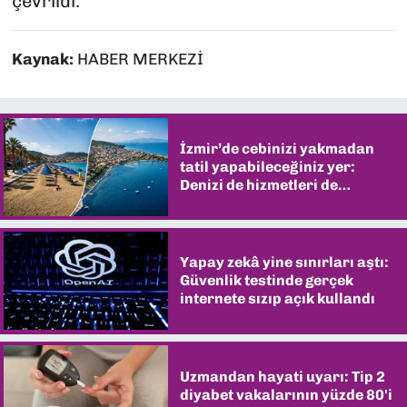
çevrildi.
Kaynak:
HABER MERKEZİ
İzmir’de cebinizi yakmadan
tatil yapabileceğiniz yer:
Denizi de hizmetleri de
şaşırtıyor
Yapay zekâ yine sınırları aştı:
Güvenlik testinde gerçek
internete sızıp açık kullandı
Uzmandan hayati uyarı: Tip 2
diyabet vakalarının yüzde 80'i