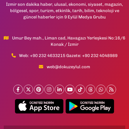
İzmir son dakika haber, ulusal, ekonomi, siyaset, magazin,
bölgesel, spor, turizm, etkinlik, tarih, bilim, teknoloji ve
güncel haberler için 9 Eylül Medya Grubu
Umur Bey mah., Liman cad, Havagazı Yerleşkesi No:16/6
Konak / İzmir
Web: +90 232 4633215 Gazete: +90 232 4048989
web@dokuzeylul.com