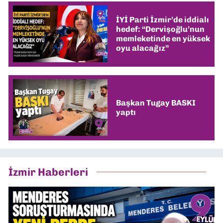
İYİ Parti İzmir’de iddialı
hedef: “Dervişoğlu’nun
memleketinde en yüksek
oyu alacağız”
Başkan Tugay BASKI
yaptı
İzmir Haberleri