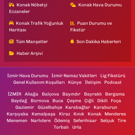
Konak Nöbetçi
Konak Hava Durumu
Eczaneler
Konak Trafik Yoğunluk
Puan Durumu ve
Haritası
Fikstür
Tüm Manşetler
Son Dakika Haberleri
Haber Arşivi
İzmir Hava Durumu
İzmir Namaz Vakitleri
Lig Fikstürü
Genel Kullanım Koşulları
Künye
İletişim
Podcast
İZMİR
Aliağa
Balçova
Bayındır
Bayraklı
Bergama
Beydağ
Bornova
Buca
Çeşme
Çiğli
Dikili
Foça
Gaziemir
Güzelbahçe
Karabağlar
Karaburun
Karşıyaka
Kemalpaşa
Kiraz
Kınık
Konak
Menderes
Menemen
Narlıdere
Ödemiş
Seferihisar
Selçuk
Tire
Torbalı
Urla