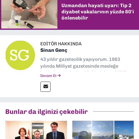
Uzmandan hayati uyarı: Tip 2
diyabet vakalarının yüzde 80'i
önlenebilir
EDITÖR HAKKINDA
Sinan Genç
43 yıldır gazetecilik yapıyorum. 1983
yılında Milliyet gazetesinde mesleğe
başladım. Ardından Türkiye’nin en köklü
Devam Et
gazetelerinden Yeni Asır’da 36 yıl boyunca
muhabir, editör, müdür yardımcısı ve spor
müdürü olarak görev yaptım. Ayrıca Yeni
Asır TV’de 7 yıl boyunca programlar
hazırlayıp sundum. Şu anda Dokuz Eylül
Bunlar da ilginizi çekebilir
Gazetesi'nde editörlük yapıyorum