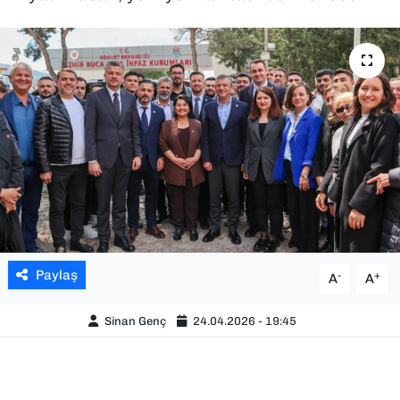
SAĞLIK
SPOR
TEKNOLOJİ
YAŞAM
YEREL YÖNETİMLER
Paylaş
-
+
A
A
Sinan Genç
24.04.2026 - 19:45