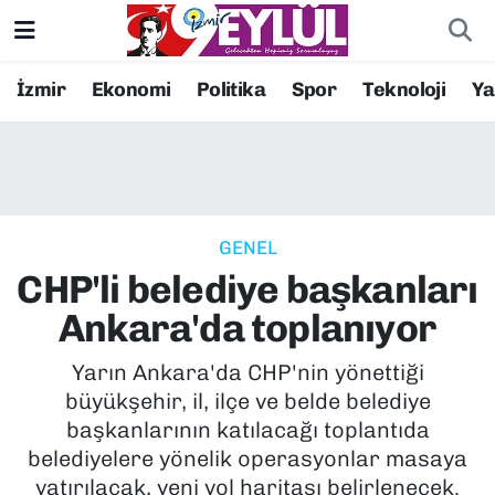
Resmi İlanlar
Konak Nöbetçi Eczaneler
İzmir
Ekonomi
Politika
Spor
Teknoloji
Y
BİLİM
Konak Hava Durumu
DÜNYA
Konak Trafik Yoğunluk Haritası
GENEL
EĞİTİM
Süper Lig Puan Durumu ve Fikstür
CHP'li belediye başkanları
EKONOMİ
Tüm Manşetler
Ankara'da toplanıyor
KÜLTÜR SANAT
Son Dakika Haberleri
Yarın Ankara'da CHP'nin yönettiği
büyükşehir, il, ilçe ve belde belediye
MAGAZİN
Haber Arşivi
başkanlarının katılacağı toplantıda
belediyelere yönelik operasyonlar masaya
POLİTİKA
yatırılacak, yeni yol haritası belirlenecek.