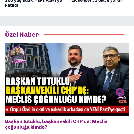
100 yaşındaki YENİ Parti’ye
TIR dehşeti: 1 ölü, 9 yaralı
katıldı
Özel Haber
Başkan tutuklu, başkanvekili CHP’de: Meclis
çoğunluğu kimde?