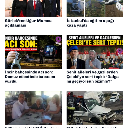
Gürlek’ten Uğur Mumcu
İstanbul'da eğitim uçağı
açıklaması
kaza yaptı
İncir bahçesinde acı son:
Şehit aileleri ve gazilerden
Domuz nöbetinde babasını
Çelebi’ye sert tepki: “Dalga
vurdu
mı geçiyorsun bizimle?”