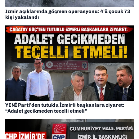
İzmir açıklarında göçmen operasyonu: 4’ü çocuk 73
kişi yakalandı
YENİ Parti’den tutuklu İzmirli başkanlara ziyaret:
“Adalet gecikmeden tecelli etmeli”