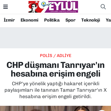
Resmi İlanlar
Konak Nöbetçi Eczaneler
İzmir
Ekonomi
Politika
Spor
Teknoloji
Y
BİLİM
Konak Hava Durumu
DÜNYA
Konak Trafik Yoğunluk Haritası
POLİS / ADLİYE
EĞİTİM
Süper Lig Puan Durumu ve Fikstür
CHP düşmanı Tanrıyar'ın
EKONOMİ
Tüm Manşetler
hesabına erişim engeli
KÜLTÜR SANAT
Son Dakika Haberleri
CHP'ye yönelik yaptığı hakaret içerikli
paylaşımları ile tanınan Tamar Tanrıyar'ın X
MAGAZİN
Haber Arşivi
hesabına erişim engeli getirildi.
POLİTİKA