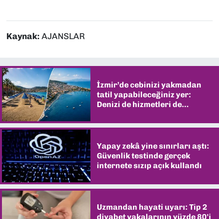
Kaynak:
AJANSLAR
İzmir’de cebinizi yakmadan
tatil yapabileceğiniz yer:
Denizi de hizmetleri de
şaşırtıyor
Yapay zekâ yine sınırları aştı:
Güvenlik testinde gerçek
internete sızıp açık kullandı
Uzmandan hayati uyarı: Tip 2
diyabet vakalarının yüzde 80'i