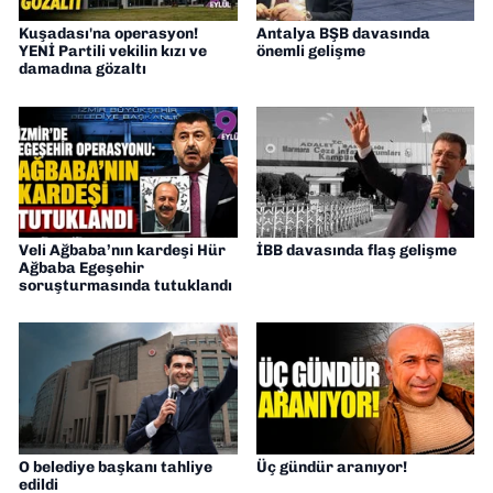
Kuşadası'na operasyon!
Antalya BŞB davasında
YENİ Partili vekilin kızı ve
önemli gelişme
damadına gözaltı
Veli Ağbaba’nın kardeşi Hür
İBB davasında flaş gelişme
Ağbaba Egeşehir
soruşturmasında tutuklandı
O belediye başkanı tahliye
Üç gündür aranıyor!
edildi