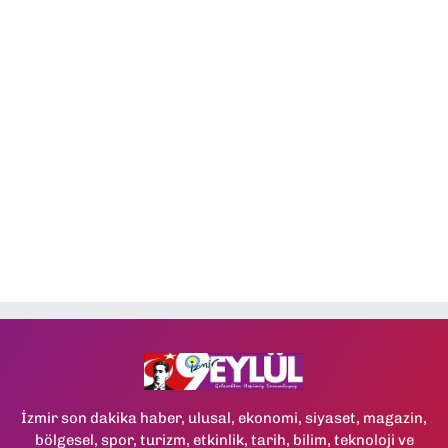
İzmir son dakika haber, ulusal, ekonomi, siyaset, magazin,
bölgesel, spor, turizm, etkinlik, tarih, bilim, teknoloji ve