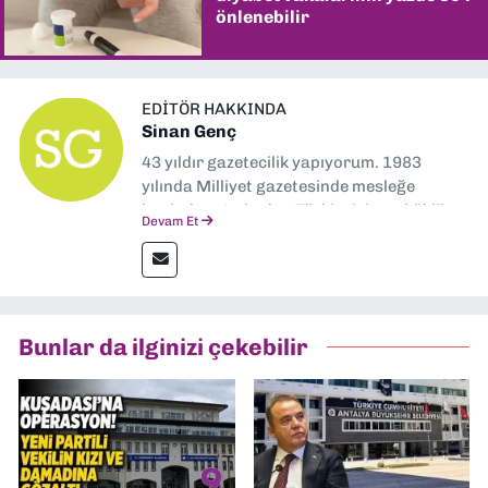
önlenebilir
EDITÖR HAKKINDA
Sinan Genç
43 yıldır gazetecilik yapıyorum. 1983
yılında Milliyet gazetesinde mesleğe
başladım. Ardından Türkiye’nin en köklü
Devam Et
gazetelerinden Yeni Asır’da 36 yıl boyunca
muhabir, editör, müdür yardımcısı ve spor
müdürü olarak görev yaptım. Ayrıca Yeni
Asır TV’de 7 yıl boyunca programlar
hazırlayıp sundum. Şu anda Dokuz Eylül
Bunlar da ilginizi çekebilir
Gazetesi'nde editörlük yapıyorum