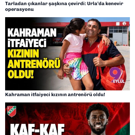
Tarladan çıkanlar şaşkına çevirdi: Urla’da kenevir
operasyonu
Kahraman itfaiyeci kızının antrenörü oldu!