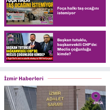
Foça halkı taş ocağını
istemiyor
Başkan tutuklu,
başkanvekili CHP’de:
Meclis çoğunluğu
kimde?
İzmir Haberleri