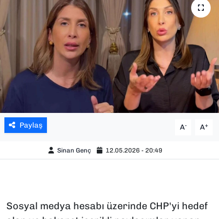
SAĞLIK
SPOR
TEKNOLOJİ
YAŞAM
YEREL YÖNETİMLER
Paylaş
-
+
A
A
Sinan Genç
12.05.2026 - 20:49
Sosyal medya hesabı üzerinde CHP'yi hedef