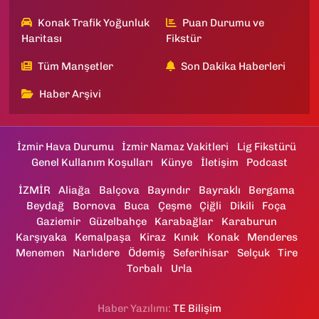
Konak Trafik Yoğunluk
Puan Durumu ve
Haritası
Fikstür
Tüm Manşetler
Son Dakika Haberleri
Haber Arşivi
İzmir Hava Durumu
İzmir Namaz Vakitleri
Lig Fikstürü
Genel Kullanım Koşulları
Künye
İletişim
Podcast
İZMİR
Aliağa
Balçova
Bayındır
Bayraklı
Bergama
Beydağ
Bornova
Buca
Çeşme
Çiğli
Dikili
Foça
Gaziemir
Güzelbahçe
Karabağlar
Karaburun
Karşıyaka
Kemalpaşa
Kiraz
Kınık
Konak
Menderes
Menemen
Narlıdere
Ödemiş
Seferihisar
Selçuk
Tire
Torbalı
Urla
Haber Yazılımı:
TE Bilişim