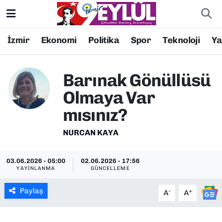
Resmi İlanlar
Konak Nöbetçi Eczaneler
İzmir
Ekonomi
Politika
Spor
Teknoloji
Y
BİLİM
Konak Hava Durumu
Barınak Gönüllüsü
DÜNYA
Konak Trafik Yoğunluk Haritası
Olmaya Var
mısınız?
EĞİTİM
Süper Lig Puan Durumu ve Fikstür
NURCAN KAYA
EKONOMİ
Tüm Manşetler
03.06.2026 - 05:00
02.06.2026 - 17:56
KÜLTÜR SANAT
Son Dakika Haberleri
YAYINLANMA
GÜNCELLEME
MAGAZİN
Haber Arşivi
Paylaş
-
+
A
A
POLİTİKA