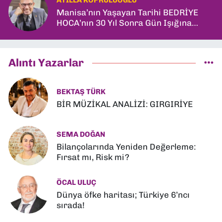
ATILLA KÖPRÜLÜOĞLU
Manisa’nın Yaşayan Tarihi BEDRİYE
HOCA’nın 30 Yıl Sonra Gün Işığına
Çıkan Son Kitabı; “YİTİRİLMİŞ YILLAR”
Alıntı Yazarlar
BEKTAŞ TÜRK
BİR MÜZİKAL ANALİZİ: GIRGIRİYE
SEMA DOĞAN
Bilançolarında Yeniden Değerleme:
Fırsat mı, Risk mi?
ÖCAL ULUÇ
Dünya öfke haritası; Türkiye 6’ncı
sırada!