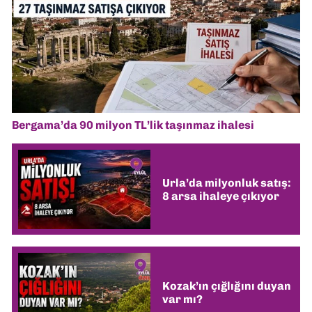
Bergama’da 90 milyon TL’lik taşınmaz ihalesi
Urla’da milyonluk satış:
8 arsa ihaleye çıkıyor
Kozak’ın çığlığını duyan
var mı?