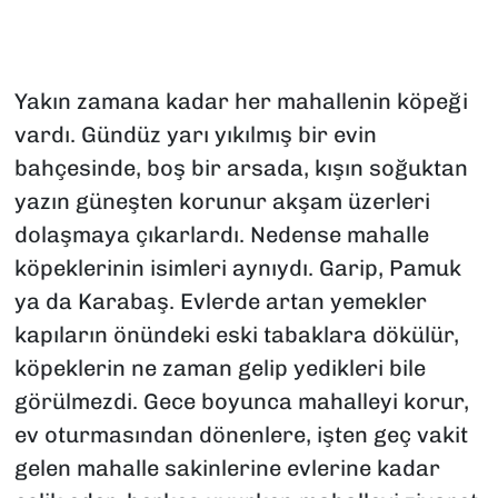
SAĞLIK
SPOR
Yakın zamana kadar her mahallenin köpeği
vardı. Gündüz yarı yıkılmış bir evin
TEKNOLOJİ
bahçesinde, boş bir arsada, kışın soğuktan
yazın güneşten korunur akşam üzerleri
YAŞAM
dolaşmaya çıkarlardı. Nedense mahalle
köpeklerinin isimleri aynıydı. Garip, Pamuk
YEREL YÖNETİMLER
ya da Karabaş. Evlerde artan yemekler
kapıların önündeki eski tabaklara dökülür,
köpeklerin ne zaman gelip yedikleri bile
görülmezdi. Gece boyunca mahalleyi korur,
ev oturmasından dönenlere, işten geç vakit
gelen mahalle sakinlerine evlerine kadar