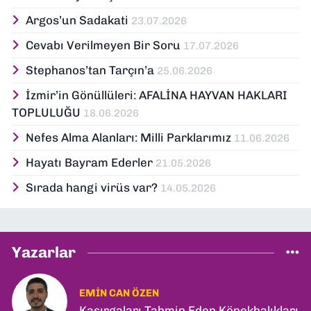
Argos’un Sadakati
23.07.2026
Cevabı Verilmeyen Bir Soru
17.07.2026
Stephanos’tan Tarçın’a
25.06.2026
İzmir’in Gönüllüleri: AFALİNA HAYVAN HAKLARI
TOPLULUĞU
18.06.2026
Nefes Alma Alanları: Milli Parklarımız
11.06.2026
Hayatı Bayram Ederler
21.05.2026
Sırada hangi virüs var?
14.05.2026
Yazarlar
EMIN CAN ÖZEN
Kasırgaları Tahmin Eden Köpekbalıkları