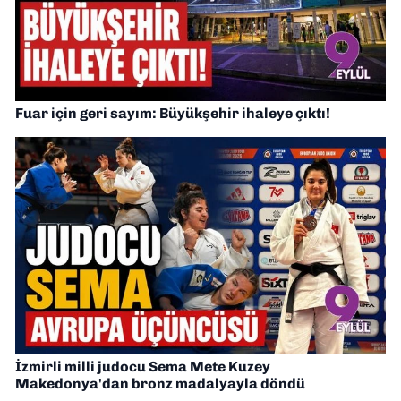
Fuar için geri sayım: Büyükşehir ihaleye çıktı!
İzmirli milli judocu Sema Mete Kuzey
Makedonya'dan bronz madalyayla döndü