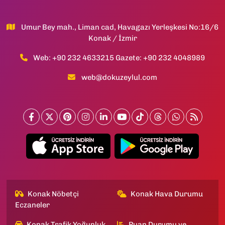
Umur Bey mah., Liman cad, Havagazı Yerleşkesi No:16/6
Konak / İzmir
Web: +90 232 4633215 Gazete: +90 232 4048989
web@dokuzeylul.com
Konak Nöbetçi
Konak Hava Durumu
Eczaneler
Konak Trafik Yoğunluk
Puan Durumu ve