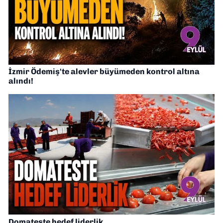
İzmir Ödemiş'te alevler büyümeden kontrol altına
alındı!
Domateste hedef liderlik