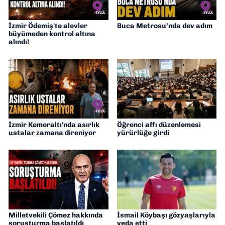
İzmir Ödemiş'te alevler
Buca Metrosu’nda dev adım
büyümeden kontrol altına
alındı!
İzmir Kemeraltı'nda asırlık
Öğrenci affı düzenlemesi
ustalar zamana direniyor
yürürlüğe girdi
Milletvekili Çömez hakkında
İsmail Köybaşı gözyaşlarıyla
soruşturma başlatıldı
veda etti