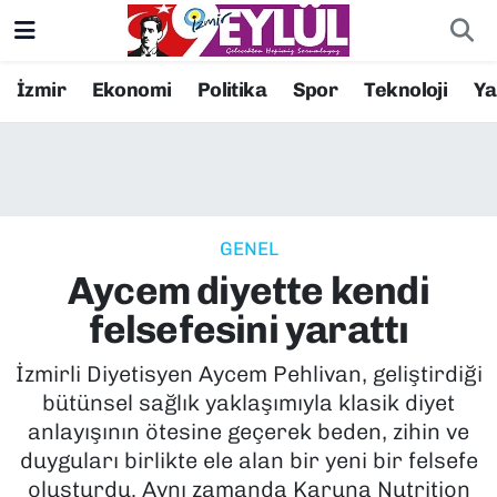
Resmi İlanlar
Konak Nöbetçi Eczaneler
İzmir
Ekonomi
Politika
Spor
Teknoloji
Y
BİLİM
Konak Hava Durumu
DÜNYA
Konak Trafik Yoğunluk Haritası
GENEL
EĞİTİM
Süper Lig Puan Durumu ve Fikstür
Aycem diyette kendi
EKONOMİ
Tüm Manşetler
felsefesini yarattı
KÜLTÜR SANAT
Son Dakika Haberleri
İzmirli Diyetisyen Aycem Pehlivan, geliştirdiği
bütünsel sağlık yaklaşımıyla klasik diyet
MAGAZİN
Haber Arşivi
anlayışının ötesine geçerek beden, zihin ve
duyguları birlikte ele alan bir yeni bir felsefe
POLİTİKA
oluşturdu. Aynı zamanda Karuna Nutrition⁠