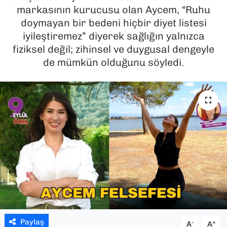
markasının kurucusu olan Aycem, “Ruhu
SAĞLIK
doymayan bir bedeni hiçbir diyet listesi
iyileştiremez” diyerek sağlığın yalnızca
SPOR
fiziksel değil; zihinsel ve duygusal dengeyle
de mümkün olduğunu söyledi.
TEKNOLOJİ
YAŞAM
YEREL YÖNETİMLER
Paylaş
-
+
A
A