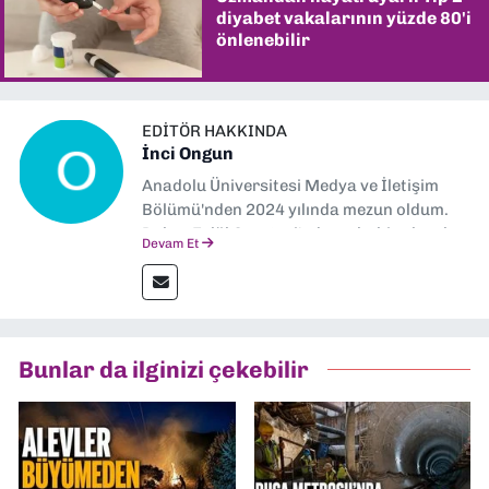
diyabet vakalarının yüzde 80'i
önlenebilir
EDITÖR HAKKINDA
İnci Ongun
Anadolu Üniversitesi Medya ve İletişim
Bölümü'nden 2024 yılında mezun oldum.
Dokuz Eylül Gazetesi'nde muhabir olarak
Devam Et
görev yapıyorum.
Bunlar da ilginizi çekebilir