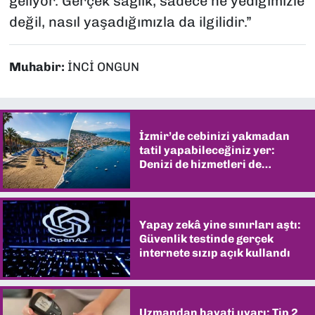
geliyor. Gerçek sağlık, sadece ne yediğimizle
değil, nasıl yaşadığımızla da ilgilidir.”
Muhabir:
İNCİ ONGUN
İzmir’de cebinizi yakmadan
tatil yapabileceğiniz yer:
Denizi de hizmetleri de
şaşırtıyor
Yapay zekâ yine sınırları aştı:
Güvenlik testinde gerçek
internete sızıp açık kullandı
Uzmandan hayati uyarı: Tip 2