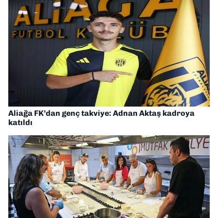
Aliağa FK’dan genç takviye: Adnan Aktaş kadroya
katıldı