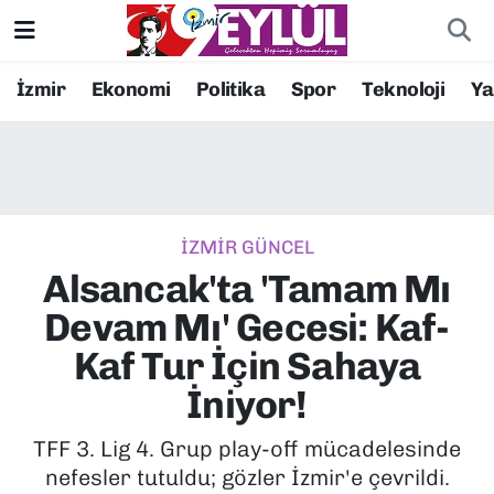
Resmi İlanlar
Konak Nöbetçi Eczaneler
İzmir
Ekonomi
Politika
Spor
Teknoloji
Y
BİLİM
Konak Hava Durumu
DÜNYA
Konak Trafik Yoğunluk Haritası
İZMİR GÜNCEL
EĞİTİM
Süper Lig Puan Durumu ve Fikstür
Alsancak'ta 'Tamam Mı
EKONOMİ
Tüm Manşetler
Devam Mı' Gecesi: Kaf-
Kaf Tur İçin Sahaya
KÜLTÜR SANAT
Son Dakika Haberleri
İniyor!
MAGAZİN
Haber Arşivi
TFF 3. Lig 4. Grup play-off mücadelesinde
nefesler tutuldu; gözler İzmir'e çevrildi.
POLİTİKA