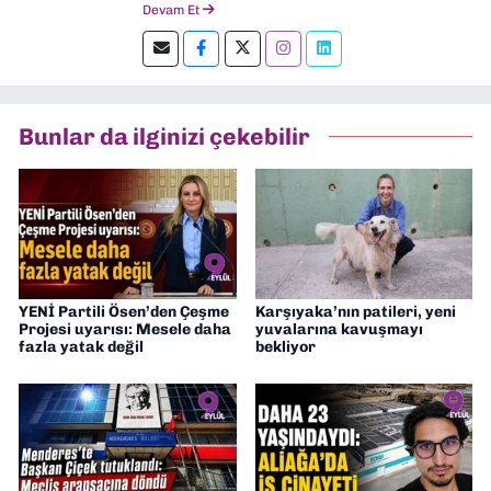
Devam Et
Şu an kültür-sanat muhabirliği ve
editörlük yapıyorum.
Bunlar da ilginizi çekebilir
YENİ Partili Ösen’den Çeşme
Karşıyaka’nın patileri, yeni
Projesi uyarısı: Mesele daha
yuvalarına kavuşmayı
fazla yatak değil
bekliyor