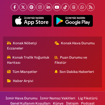
Konak Nöbetçi
Konak Hava Durumu
Eczaneler
Konak Trafik Yoğunluk
Puan Durumu ve
Haritası
Fikstür
Tüm Manşetler
Son Dakika Haberleri
Haber Arşivi
İzmir Hava Durumu
İzmir Namaz Vakitleri
Lig Fikstürü
Genel Kullanım Koşulları
Künye
İletişim
Podcast