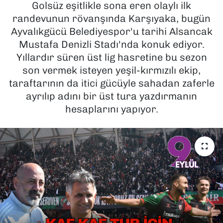
Golsüz eşitlikle sona eren olaylı ilk
randevunun rövanşında Karşıyaka, bugün
SAĞLIK
Ayvalıkgücü Belediyespor'u tarihi Alsancak
Mustafa Denizli Stadı'nda konuk ediyor.
SPOR
Yıllardır süren üst lig hasretine bu sezon
TEKNOLOJİ
son vermek isteyen yeşil-kırmızılı ekip,
taraftarının da itici gücüyle sahadan zaferle
YAŞAM
ayrılıp adını bir üst tura yazdırmanın
hesaplarını yapıyor.
YEREL YÖNETİMLER