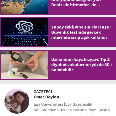
Denizi de hizmetleri de
şaşırtıyor
Yapay zekâ yine sınırları aştı:
Güvenlik testinde gerçek
internete sızıp açık kullandı
Uzmandan hayati uyarı: Tip 2
diyabet vakalarının yüzde 80'i
önlenebilir
GAZETECİ
Ömer Ceylan
Ege Üniversitesi İLEF Gazetecilik
bölümünden 2020'de mezun oldum. Çeşitli
gazetelerde editörlük, muhabirlik yaptım.