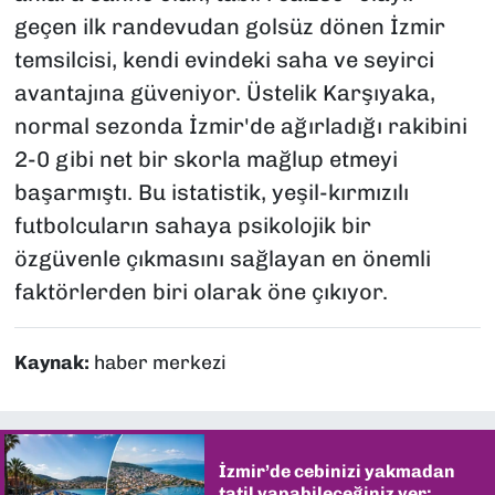
geçen ilk randevudan golsüz dönen İzmir
temsilcisi, kendi evindeki saha ve seyirci
avantajına güveniyor. Üstelik Karşıyaka,
normal sezonda İzmir'de ağırladığı rakibini
2-0 gibi net bir skorla mağlup etmeyi
başarmıştı. Bu istatistik, yeşil-kırmızılı
futbolcuların sahaya psikolojik bir
özgüvenle çıkmasını sağlayan en önemli
faktörlerden biri olarak öne çıkıyor.
Kaynak:
haber merkezi
İzmir’de cebinizi yakmadan
tatil yapabileceğiniz yer: