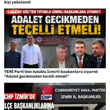
kişi yakalandı
YENİ Parti’den tutuklu İzmirli başkanlara ziyaret:
“Adalet gecikmeden tecelli etmeli”