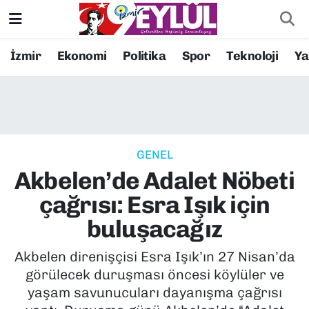
Resmi İlanlar
Konak Nöbetçi Eczaneler
İzmir
Ekonomi
Politika
Spor
Teknoloji
Y
BİLİM
Konak Hava Durumu
DÜNYA
Konak Trafik Yoğunluk Haritası
GENEL
EĞİTİM
Süper Lig Puan Durumu ve Fikstür
Akbelen’de Adalet Nöbeti
EKONOMİ
Tüm Manşetler
çağrısı: Esra Işık için
buluşacağız
KÜLTÜR SANAT
Son Dakika Haberleri
Akbelen direnişçisi Esra Işık’ın 27 Nisan’da
MAGAZİN
Haber Arşivi
görülecek duruşması öncesi köylüler ve
yaşam savunucuları dayanışma çağrısı
POLİTİKA