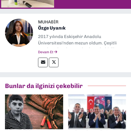
MUHABIR
Özge Uyanık
2017 yılında Eskişehir Anadolu
Üniversitesi'nden mezun oldum. Çeşitli
yerel ve ulusal gazetelerde muhabirlik
Devam Et
yaptım. Özellikle emek, çevre, kent ve insan
hakları alanlarında haberler üretmeye
odaklanıyorum.
Bunlar da ilginizi çekebilir