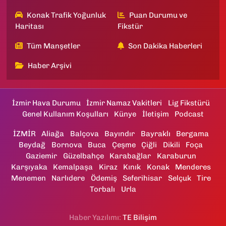
Konak Trafik Yoğunluk
Puan Durumu ve
Haritası
Fikstür
Tüm Manşetler
Son Dakika Haberleri
Haber Arşivi
İzmir Hava Durumu
İzmir Namaz Vakitleri
Lig Fikstürü
Genel Kullanım Koşulları
Künye
İletişim
Podcast
İZMİR
Aliağa
Balçova
Bayındır
Bayraklı
Bergama
Beydağ
Bornova
Buca
Çeşme
Çiğli
Dikili
Foça
Gaziemir
Güzelbahçe
Karabağlar
Karaburun
Karşıyaka
Kemalpaşa
Kiraz
Kınık
Konak
Menderes
Menemen
Narlıdere
Ödemiş
Seferihisar
Selçuk
Tire
Torbalı
Urla
Haber Yazılımı:
TE Bilişim