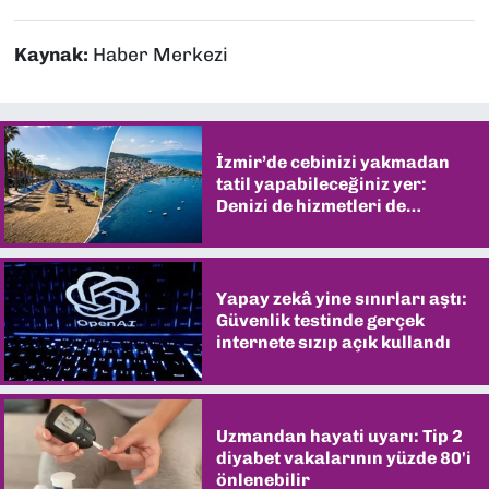
Kaynak:
Haber Merkezi
İzmir’de cebinizi yakmadan
tatil yapabileceğiniz yer:
Denizi de hizmetleri de
şaşırtıyor
Yapay zekâ yine sınırları aştı:
Güvenlik testinde gerçek
internete sızıp açık kullandı
Uzmandan hayati uyarı: Tip 2
diyabet vakalarının yüzde 80'i
önlenebilir