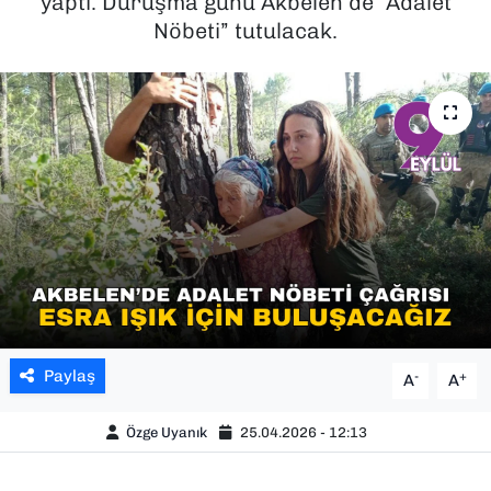
yaptı. Duruşma günü Akbelen’de “Adalet
Nöbeti” tutulacak.
SAĞLIK
SPOR
TEKNOLOJİ
YAŞAM
YEREL YÖNETİMLER
Paylaş
-
+
A
A
Özge Uyanık
25.04.2026 - 12:13