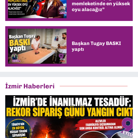
memleketinde en yüksek
oyu alacağız”
Başkan Tugay BASKI
yaptı
İzmir Haberleri