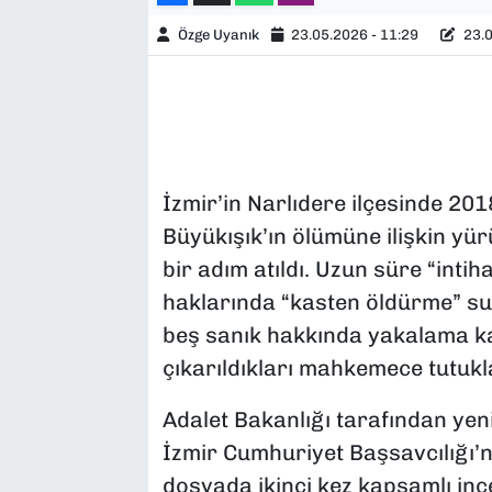
Özge Uyanık
23.05.2026 - 11:29
23.0
İzmir’in Narlıdere ilçesinde 20
Büyükışık’ın ölümüne ilişkin yü
bir adım atıldı. Uzun süre “int
haklarında “kasten öldürme” su
beş sanık hakkında yakalama kar
çıkarıldıkları mahkemece tutukl
Adalet Bakanlığı tarafından ye
İzmir Cumhuriyet Başsavcılığı’nı
dosyada ikinci kez kapsamlı inc