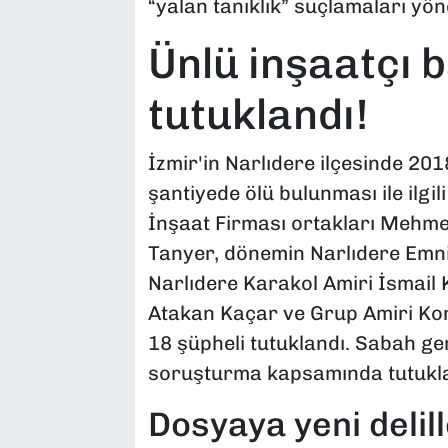
“yalan tanıklık” suçlamaları yönel
Ünlü inşaatçı 
tutuklandı!
İzmir'in Narlıdere ilçesinde 201
şantiyede ölü bulunması ile ilgi
İnşaat Firması ortakları Mehm
Tanyer, dönemin Narlıdere Emni
Narlıdere Karakol Amiri İsmail 
Atakan Kaçar ve Grup Amiri Kom
18 şüpheli tutuklandı. Sabah ge
soruşturma kapsamında tutuklana
Dosyaya yeni delill