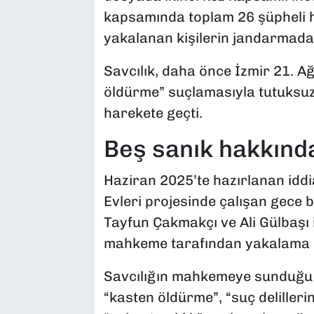
kapsamında toplam 26 şüpheli ha
yakalanan kişilerin jandarmadak
Savcılık, daha önce İzmir 21. 
öldürme” suçlamasıyla tutuksuz
harekete geçti.
Beş sanık hakkınd
Haziran 2025’te hazırlanan idd
Evleri projesinde çalışan gece b
Tayfun Çakmakçı ve Ali Gülbaşı i
mahkeme tarafından yakalama ka
Savcılığın mahkemeye sunduğu t
“kasten öldürme”, “suç delilleri