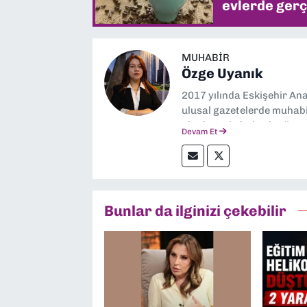
evlerde gerç
MUHABIR
Özge Uyanık
2017 yılında Eskişehir Ana
ulusal gazetelerde muhabir
alanlarında haberler üre
Devam Et
Bunlar da ilginizi çekebilir