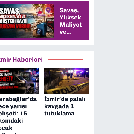
Savaş,
Yüksek
Maliyet
ve
Müşteri
Kaybı
Turizmi
zmir Haberleri
Vurdu
arabağlar’da
İzmir'de palalı
ece yarısı
kavgada 1
ehşeti: 15
tutuklama
aşındaki
ocuk