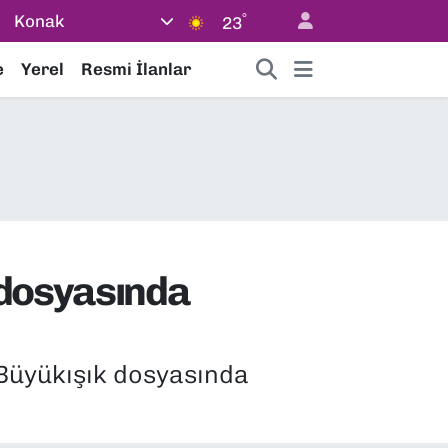
°
Konak
23
e
Yerel
Resmi İlanlar
 dosyasında
 Büyükışık dosyasında