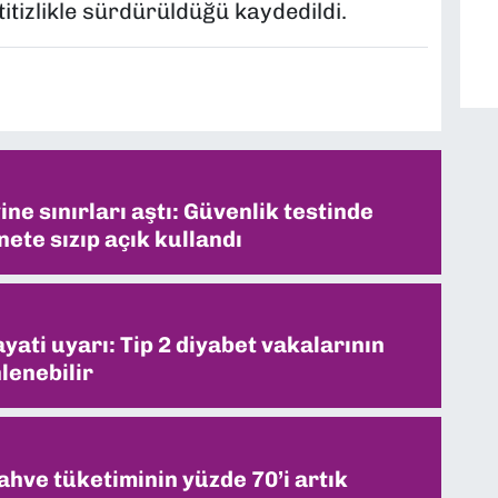
titizlikle sürdürüldüğü kaydedildi.
ne sınırları aştı: Güvenlik testinde
ete sızıp açık kullandı
ati uyarı: Tip 2 diyabet vakalarının
lenebilir
ahve tüketiminin yüzde 70’i artık