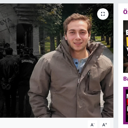
Ö
B
-
+
A
A