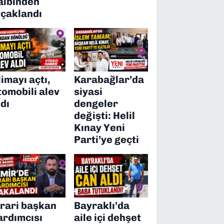
albinden
ıçaklandı
limayı açtı,
Karabağlar’da
tomobili alev
siyasi
ldı
dengeler
değişti: Helil
Kınay Yeni
Parti’ye geçti
irari başkan
Bayraklı’da
ardımcısı
aile içi dehşet