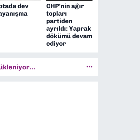
otada dev
CHP’nin ağır
ayanışma
topları
partiden
ayrıldı: Yaprak
dökümü devam
ediyor
ükleniyor...