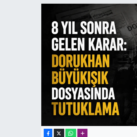
SAĞLIK
SPOR
TEKNOLOJİ
YAŞAM
YEREL YÖNETİMLER