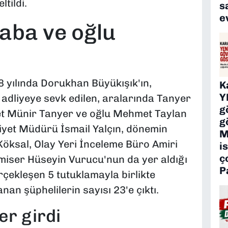
tildi.
s
e
baba ve oğlu
8 yılında Dorukhan Büyükışık'ın,
K
Y
li adliyeye sevk edilen, aralarında Tanyer
g
et Münir Tanyer ve oğlu Mehmet Taylan
g
yet Müdürü İsmail Yalçın, dönemin
M
Köksal, Olay Yeri İnceleme Büro Amiri
is
ç
iser Hüseyin Vurucu'nun da yer aldığı
P
rçekleşen 5 tutuklamayla birlikte
n şüphelilerin sayısı 23'e çıktı.
er girdi