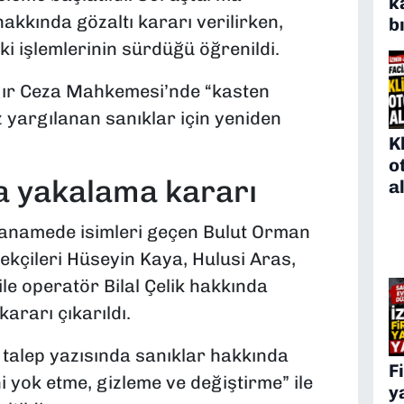
k
kkında gözaltı kararı verilirken,
b
i işlemlerinin sürdüğü öğrenildi.
Ağır Ceza Mahkemesi’nde “kasten
 yargılanan sanıklar için yeniden
K
o
a yakalama kararı
a
ianamede isimleri geçen Bulut Orman
ekçileri Hüseyin Kaya, Hulusi Aras,
le operatör Bilal Çelik hakkında
rarı çıkarıldı.
alep yazısında sanıklar hakkında
F
ni yok etme, gizleme ve değiştirme” ile
y