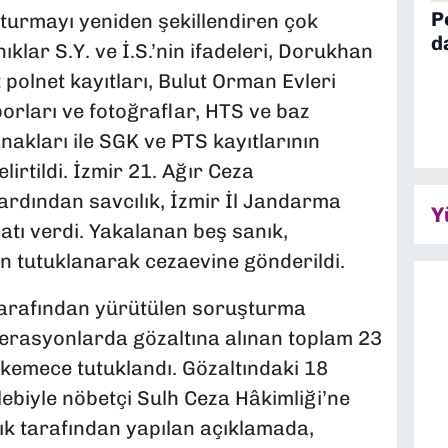
P
şturmayı yeniden şekillendiren çok
d
nıklar S.Y. ve İ.S.’nin ifadeleri, Dorukhan
 polnet kayıtları, Bulut Orman Evleri
porları ve fotoğraflar, HTS ve baz
anakları ile SGK ve PTS kayıtlarının
lirtildi. İzmir 21. Ağır Ceza
ardından savcılık, İzmir İl Jandarma
Y
tı verdi. Yakalanan beş sanık,
an tutuklanarak cezaevine gönderildi.
tarafından yürütülen soruşturma
erasyonlarda gözaltına alınan toplam 23
hkemece tutuklandı. Gözaltındaki 18
lebiyle nöbetçi Sulh Ceza Hâkimliği’ne
ılık tarafından yapılan açıklamada,