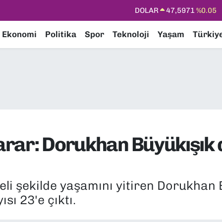
DOLAR
47,5971
%0.05
EURO
55,1336
%0.18
Ekonomi
Politika
Spor
Teknoloji
Yaşam
Türkiy
STERLİN
64,2534
%0.22
GRAM ALTIN
6527.85
%0.54
BİST100
13.703
%0
BITCOIN
64.475,47
%0.66
 karar: Dorukhan Büyükışık
eli şekilde yaşamını yitiren Dorukhan
sı 23'e çıktı.