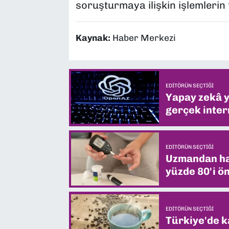
soruşturmaya ilişkin işlemlerin 
Kaynak:
Haber Merkezi
EDITÖRÜN SEÇTIĞI
Yapay zekâ yi
gerçek intern
EDITÖRÜN SEÇTIĞI
Uzmandan hay
yüzde 80'i ön
EDITÖRÜN SEÇTIĞI
Türkiye'de k