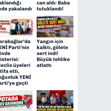
aklandığı
can aldı: Baba
vde yakalandı
tutuklandı!
arabağlar’da
Yangın için
ENİ Parti’nin
kalktı, gölete
övde
sert indi!
österisi:
Büyük tehlike
eclis üyeleri
atlattı
tifa etti,
oğunluk YENİ
arti’ye geçti