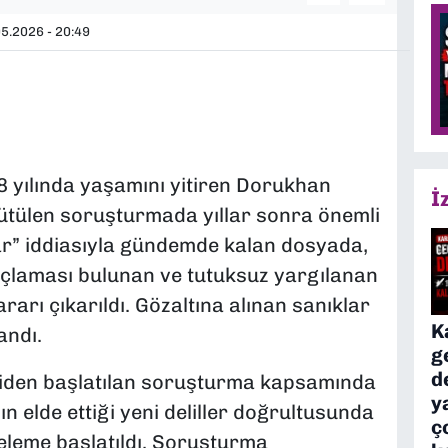
5.2026 - 20:49
18 yılında yaşamını yitiren Dorukhan
İ
rütülen soruşturmada yıllar sonra önemli
ihar” iddiasıyla gündemde kalan dosyada,
çlaması bulunan ve tutuksuz yargılanan
arı çıkarıldı. Gözaltına alınan sanıklar
K
andı.
g
d
niden başlatılan soruşturma kapsamında
y
n elde ettiği yeni deliller doğrultusunda
ç
eleme başlatıldı. Soruşturma