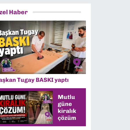
zel Haber
aşkan Tugay BASKI yaptı
Mutlu
güne
kiralık
çözüm