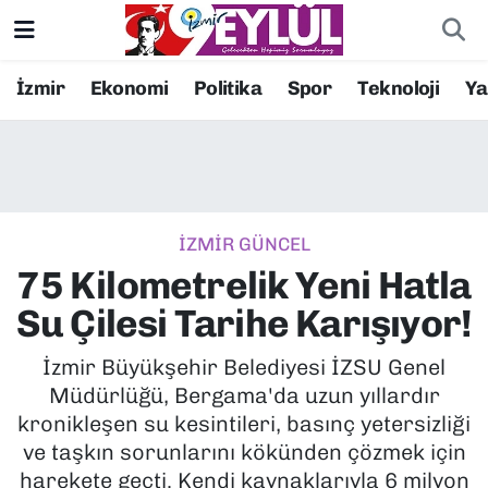
Resmi İlanlar
Konak Nöbetçi Eczaneler
İzmir
Ekonomi
Politika
Spor
Teknoloji
Y
BİLİM
Konak Hava Durumu
DÜNYA
Konak Trafik Yoğunluk Haritası
İZMİR GÜNCEL
EĞİTİM
Süper Lig Puan Durumu ve Fikstür
75 Kilometrelik Yeni Hatla
EKONOMİ
Tüm Manşetler
Su Çilesi Tarihe Karışıyor!
KÜLTÜR SANAT
Son Dakika Haberleri
İzmir Büyükşehir Belediyesi İZSU Genel
Müdürlüğü, Bergama'da uzun yıllardır
MAGAZİN
Haber Arşivi
kronikleşen su kesintileri, basınç yetersizliği
ve taşkın sorunlarını kökünden çözmek için
POLİTİKA
harekete geçti. Kendi kaynaklarıyla 6 milyon