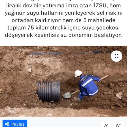
liralık dev bir yatırıma imza atan İZSU, hem
SAĞLIK
yağmur suyu hatlarını yenileyerek sel riskini
ortadan kaldırıyor hem de 5 mahallede
SPOR
toplam 75 kilometrelik içme suyu şebekesi
döşeyerek kesintisiz su dönemini başlatıyor.
TEKNOLOJİ
YAŞAM
YEREL YÖNETİMLER
Paylaş
-
+
A
A