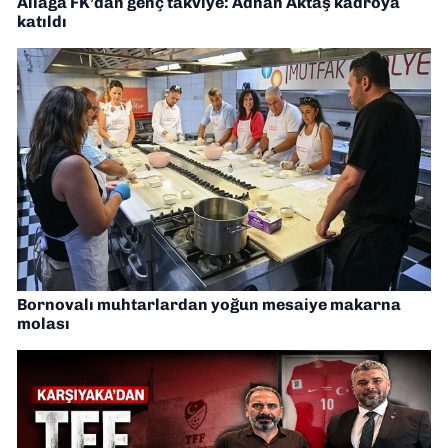
Aliağa FK’dan genç takviye: Adnan Aktaş kadroya
katıldı
Bornovalı muhtarlardan yoğun mesaiye makarna
molası