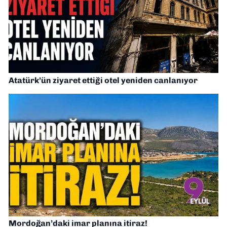
Atatürk’ün ziyaret ettiği otel yeniden canlanıyor
Mordoğan’daki imar planına itiraz!