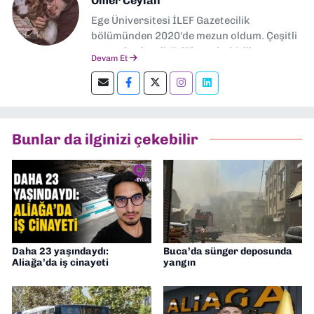
Ömer Ceylan
Ege Üniversitesi İLEF Gazetecilik
bölümünden 2020'de mezun oldum. Çeşitli
gazetelerde editörlük, muhabirlik yaptım.
Devam Et
Şu an kültür-sanat muhabirliği ve
editörlük yapıyorum.
Bunlar da ilginizi çekebilir
Daha 23 yaşındaydı:
Buca’da sünger deposunda
Aliağa’da iş cinayeti
yangın