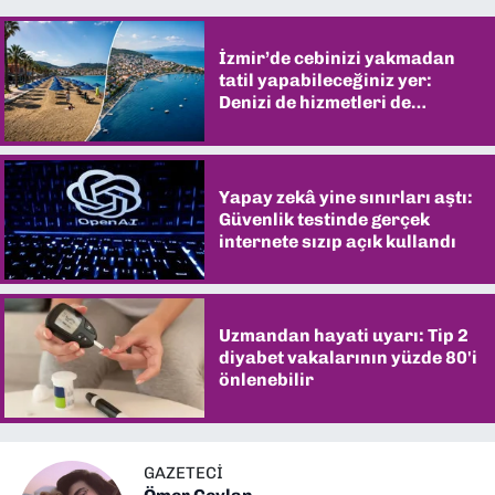
İzmir’de cebinizi yakmadan
tatil yapabileceğiniz yer:
Denizi de hizmetleri de
şaşırtıyor
Yapay zekâ yine sınırları aştı:
Güvenlik testinde gerçek
internete sızıp açık kullandı
Uzmandan hayati uyarı: Tip 2
diyabet vakalarının yüzde 80'i
önlenebilir
GAZETECİ