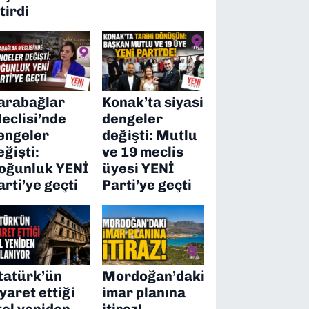
itirdi
arabağlar
Konak’ta siyasi
eclisi’nde
dengeler
engeler
değişti: Mutlu
eğişti:
ve 19 meclis
oğunluk YENİ
üyesi YENİ
arti’ye geçti
Parti’ye geçti
tatürk’ün
Mordoğan’daki
iyaret ettiği
imar planına
tel yeniden
itiraz!