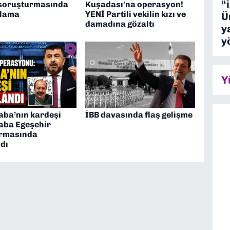
“
 soruşturmasında
Kuşadası'na operasyon!
klama
YENİ Partili vekilin kızı ve
Ü
damadına gözaltı
y
y
Y
aba’nın kardeşi
İBB davasında flaş gelişme
aba Egeşehir
rmasında
dı