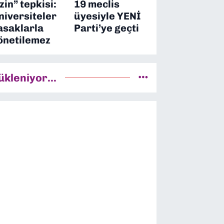
izin” tepkisi:
19 meclis
niversiteler
üyesiyle YENİ
asaklarla
Parti’ye geçti
önetilemez
ükleniyor...