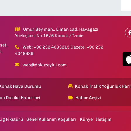
Umur Bey mah., Liman cad, Havagazı
Yerleşkesi No:16/6 Konak / İzmir
set,
Web: +90 232 4633215 Gazete: +90 232
h,
4048989
web@dokuzeylul.com
Konak Hava Durumu
Konak Trafik Yoğunluk Hari
on Dakika Haberleri
Haber Arşivi
Lig Fikstürü
Genel Kullanım Koşulları
Künye
İletişim