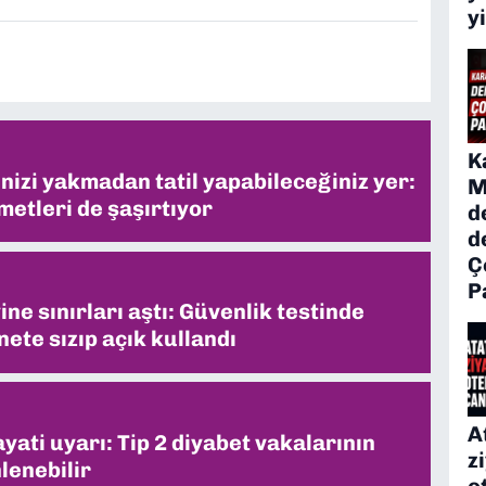
y
K
inizi yakmadan tatil yapabileceğiniz yer:
M
metleri de şaşırtıyor
d
d
Ç
P
ne sınırları aştı: Güvenlik testinde
ete sızıp açık kullandı
A
ati uyarı: Tip 2 diyabet vakalarının
z
lenebilir
o