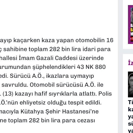
mayıp kaçarken kaza yapan otomobilin 16
 sahibine toplam 282 bin lira idari para
hallesi İmam Gazali Caddesi üzerinde
İ
 durumundan şüphelendikleri 43 NK 880
edi. Sürücü A.Ö., ikazlara uymayıp
savruldu. Otomobil sürücüsü A.Ö. ile
13) kazayı hafif sıyrıklarla atlattı. Polis
T
Ö.’nün ehliyetsiz olduğu tespit edildi.
k
amacıyla Kütahya Şehir Hastanesi’ne
y
ine toplam 282 bin lira para cezası
s
y