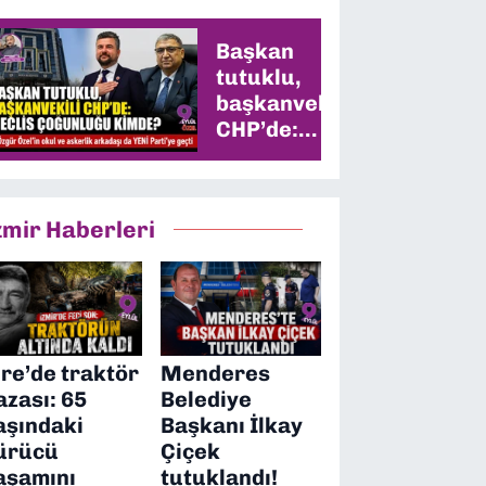
Başkan
tutuklu,
başkanvekili
CHP’de:
Meclis
çoğunluğu
kimde?
zmir Haberleri
ire’de traktör
Menderes
azası: 65
Belediye
aşındaki
Başkanı İlkay
ürücü
Çiçek
aşamını
tutuklandı!