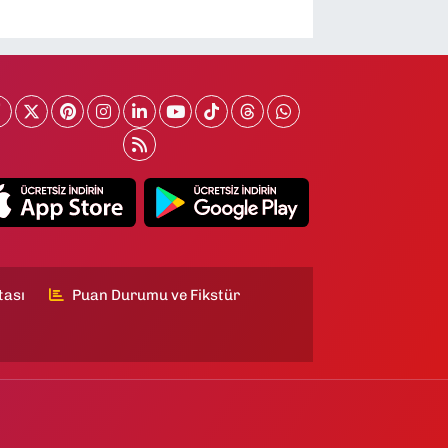
tası
Puan Durumu ve Fikstür