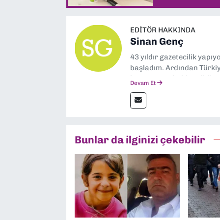
EDITÖR HAKKINDA
Sinan Genç
43 yıldır gazetecilik yapı
başladım. Ardından Türkiye
boyunca muhabir, editör,
Devam Et
yaptım. Ayrıca Yeni Asır 
anda Dokuz Eylül Gazetesi
Bunlar da ilginizi çekebilir