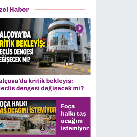
zel Haber
alçova’da kritik bekleyiş:
eclis dengesi değişecek mi?
Foça
halkı taş
ocağını
istemiyor