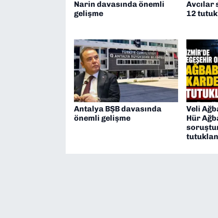
Narin davasında önemli
Avcılar
gelişme
12 tutu
Antalya BŞB davasında
Veli Ağb
önemli gelişme
Hür Ağb
soruştu
tutuklan