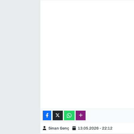
SAĞLIK
SPOR
TEKNOLOJİ
YAŞAM
YEREL YÖNETİMLER
Sinan Genç
13.05.2026 - 22:12