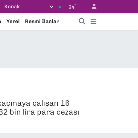
°
Konak
24
e
Yerel
Resmi İlanlar
 kaçmaya çalışan 16
82 bin lira para cezası