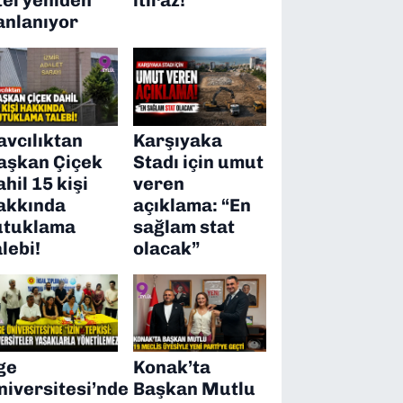
anlanıyor
avcılıktan
Karşıyaka
aşkan Çiçek
Stadı için umut
ahil 15 kişi
veren
akkında
açıklama: “En
utuklama
sağlam stat
alebi!
olacak”
ge
Konak’ta
niversitesi’nde
Başkan Mutlu