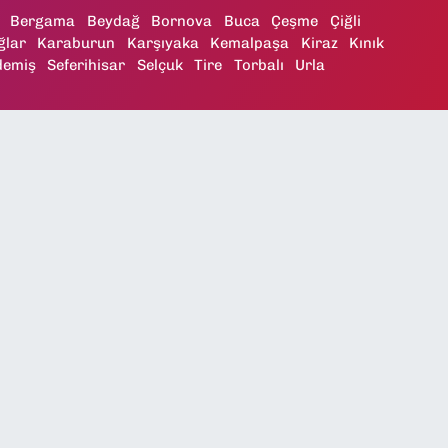
Bergama
Beydağ
Bornova
Buca
Çeşme
Çiğli
ğlar
Karaburun
Karşıyaka
Kemalpaşa
Kiraz
Kınık
demiş
Seferihisar
Selçuk
Tire
Torbalı
Urla