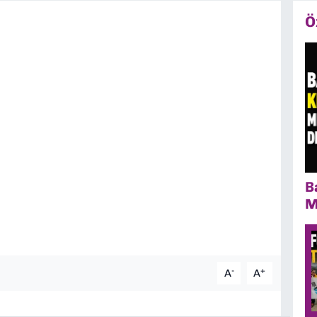
Ö
B
M
-
+
A
A