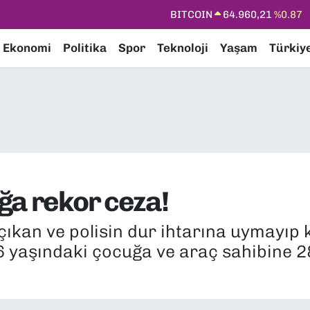
BITCOIN
64.960,21
%0.87
DOLAR
47,7436
%0.18
Ekonomi
Politika
Spor
Teknoloji
Yaşam
Türkiy
EURO
55,2510
%0.32
STERLİN
64,4811
%0.38
GRAM ALTIN
6648.99
%2.59
BİST100
13.779
%-14
ğa rekor ceza!
çıkan ve polisin dur ihtarına uymayıp
16 yaşındaki çocuğa ve araç sahibine 2