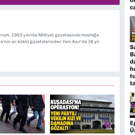
c
yorum. 1983 yılında Milliyet gazetesinde mesleğe
’nin en köklü gazetelerinden Yeni Asır’da 36 yıl
S
 müdür yardımcısı ve spor müdürü olarak görev
B
TV’de 7 yıl boyunca programlar hazırlayıp sundum. Şu
d
'nde editörlük yapıyorum
h
t
t
E
Ü