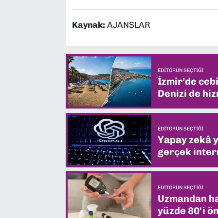
Kaynak:
AJANSLAR
EDITÖRÜN SEÇTIĞI
İzmir’de ceb
Denizi de hiz
EDITÖRÜN SEÇTIĞI
Yapay zekâ yi
gerçek intern
EDITÖRÜN SEÇTIĞI
Uzmandan hay
yüzde 80'i ön