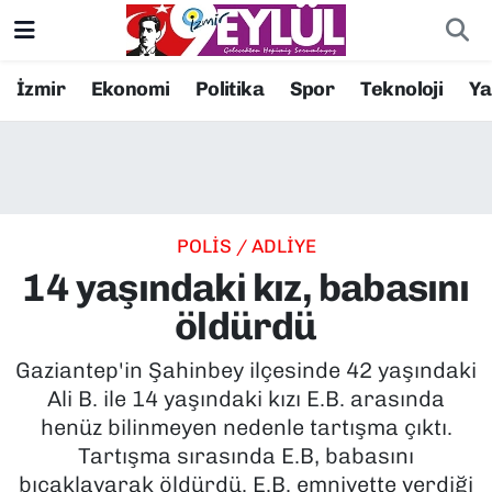
Resmi İlanlar
Konak Nöbetçi Eczaneler
İzmir
Ekonomi
Politika
Spor
Teknoloji
Y
BİLİM
Konak Hava Durumu
DÜNYA
Konak Trafik Yoğunluk Haritası
POLİS / ADLİYE
EĞİTİM
Süper Lig Puan Durumu ve Fikstür
14 yaşındaki kız, babasını
EKONOMİ
Tüm Manşetler
öldürdü
KÜLTÜR SANAT
Son Dakika Haberleri
Gaziantep'in Şahinbey ilçesinde 42 yaşındaki
Ali B. ile 14 yaşındaki kızı E.B. arasında
MAGAZİN
Haber Arşivi
henüz bilinmeyen nedenle tartışma çıktı.
Tartışma sırasında E.B, babasını
POLİTİKA
bıçaklayarak öldürdü. E.B. emniyette verdiği