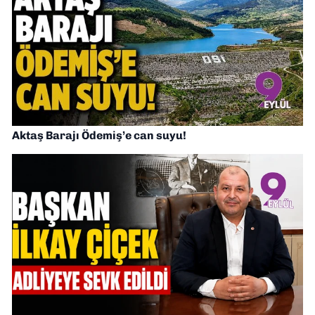
Aktaş Barajı Ödemiş’e can suyu!