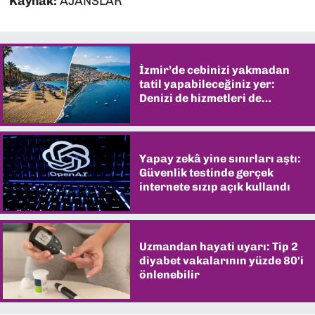
Kaynak:
AJANSLAR
İzmir’de cebinizi yakmadan
tatil yapabileceğiniz yer:
Denizi de hizmetleri de
şaşırtıyor
Yapay zekâ yine sınırları aştı:
Güvenlik testinde gerçek
internete sızıp açık kullandı
Uzmandan hayati uyarı: Tip 2
diyabet vakalarının yüzde 80'i
önlenebilir