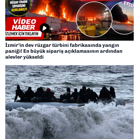
İzmir’in dev rüzgar türbini fabrikasında yangın
paniği! En büyük sipariş açıklamasının ardından
alevler yükseldi