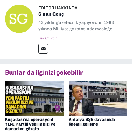
EDITÖR HAKKINDA
Sinan Genç
43 yıldır gazetecilik yapıyorum. 1983
yılında Milliyet gazetesinde mesleğe
başladım. Ardından Türkiye’nin en köklü
Devam Et
gazetelerinden Yeni Asır’da 36 yıl boyunca
muhabir, editör, müdür yardımcısı ve spor
müdürü olarak görev yaptım. Ayrıca Yeni
Asır TV’de 7 yıl boyunca programlar
hazırlayıp sundum. Şu anda Dokuz Eylül
Bunlar da ilginizi çekebilir
Gazetesi'nde editörlük yapıyorum
Kuşadası'na operasyon!
Antalya BŞB davasında
YENİ Partili vekilin kızı ve
önemli gelişme
damadına gözaltı