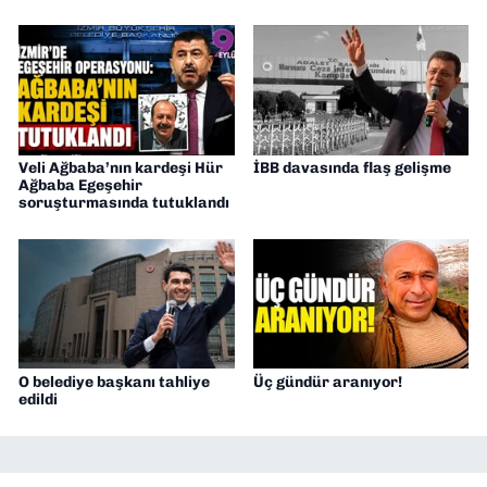
Veli Ağbaba’nın kardeşi Hür
İBB davasında flaş gelişme
Ağbaba Egeşehir
soruşturmasında tutuklandı
O belediye başkanı tahliye
Üç gündür aranıyor!
edildi