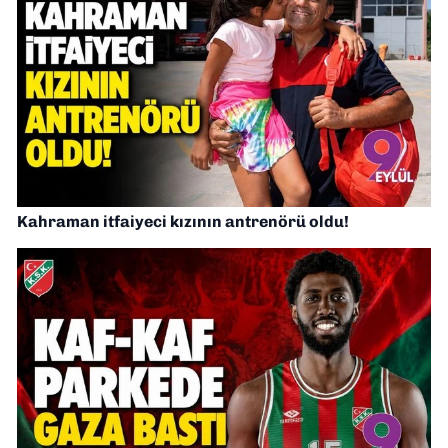
Kahraman itfaiyeci kızının antrenörü oldu!