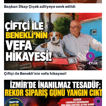
Başkan İlkay Çiçek adliyeye sevk edildi
Çiftçi ile Benekli’nin vefa hikayesi!