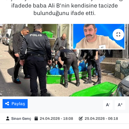
ifadede baba Ali B'nin kendisine tacizde
SAĞLIK
bulunduğunu ifade etti.
SPOR
TEKNOLOJİ
YAŞAM
YEREL YÖNETİMLER
Paylaş
-
+
A
A
Sinan Genç
24.04.2026 - 18:08
25.04.2026 - 06:18