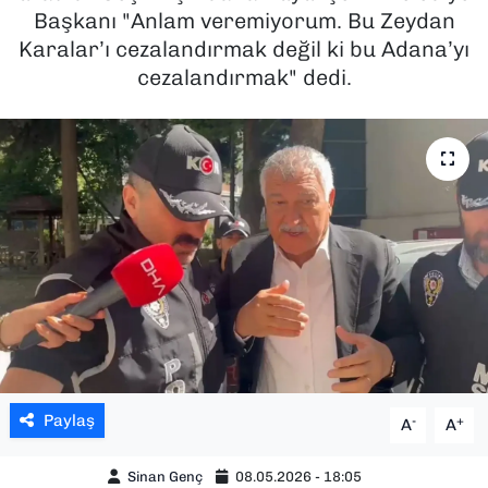
Başkanı "Anlam veremiyorum. Bu Zeydan
SAĞLIK
Karalar’ı cezalandırmak değil ki bu Adana’yı
cezalandırmak" dedi.
SPOR
TEKNOLOJİ
YAŞAM
YEREL YÖNETİMLER
Paylaş
-
+
A
A
Sinan Genç
08.05.2026 - 18:05