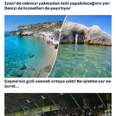
İzmir’de cebinizi yakmadan tatil yapabileceğiniz yer:
Denizi de hizmetleri de şaşırtıyor
Çeşme’nin gizli cenneti ortaya çıktı! Ne işletme var ne
ücret…