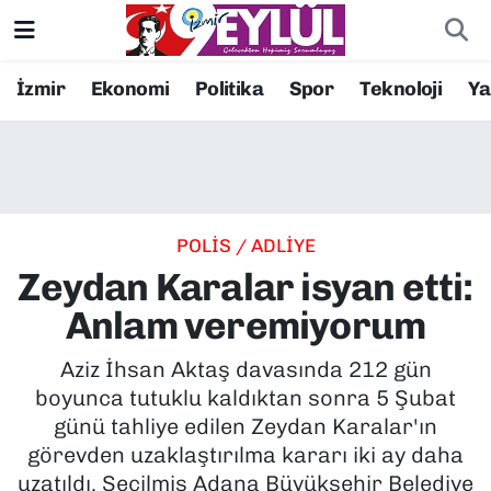
Resmi İlanlar
Konak Nöbetçi Eczaneler
İzmir
Ekonomi
Politika
Spor
Teknoloji
Y
BİLİM
Konak Hava Durumu
DÜNYA
Konak Trafik Yoğunluk Haritası
POLİS / ADLİYE
EĞİTİM
Süper Lig Puan Durumu ve Fikstür
Zeydan Karalar isyan etti:
EKONOMİ
Tüm Manşetler
Anlam veremiyorum
KÜLTÜR SANAT
Son Dakika Haberleri
Aziz İhsan Aktaş davasında 212 gün
boyunca tutuklu kaldıktan sonra 5 Şubat
MAGAZİN
Haber Arşivi
günü tahliye edilen Zeydan Karalar'ın
görevden uzaklaştırılma kararı iki ay daha
POLİTİKA
uzatıldı. Seçilmiş Adana Büyükşehir Belediye