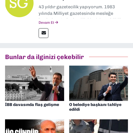
43 yıldır gazetecilik yapıyorum. 1983
yılında Milliyet gazetesinde mesleğe
başladım. Ardından Türkiye’nin en köklü
Devam Et
gazetelerinden Yeni Asır’da 36 yıl boyunca
muhabir, editör, müdür yardımcısı ve spor
müdürü olarak görev yaptım. Ayrıca Yeni
Asır TV’de 7 yıl boyunca programlar
hazırlayıp sundum. Şu anda Dokuz Eylül
Bunlar da ilginizi çekebilir
Gazetesi'nde editörlük yapıyorum
İBB davasında flaş gelişme
O belediye başkanı tahliye
edildi