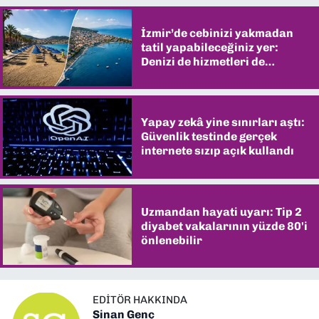
İzmir’de cebinizi yakmadan
tatil yapabileceğiniz yer:
Denizi de hizmetleri de
şaşırtıyor
Yapay zekâ yine sınırları aştı:
Güvenlik testinde gerçek
internete sızıp açık kullandı
Uzmandan hayati uyarı: Tip 2
diyabet vakalarının yüzde 80'i
önlenebilir
EDITÖR HAKKINDA
Sinan Genç