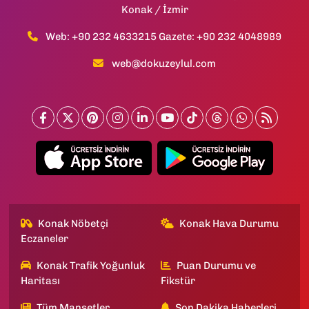
Konak / İzmir
Web: +90 232 4633215 Gazete: +90 232 4048989
web@dokuzeylul.com
Konak Nöbetçi
Konak Hava Durumu
Eczaneler
Konak Trafik Yoğunluk
Puan Durumu ve
Haritası
Fikstür
Tüm Manşetler
Son Dakika Haberleri