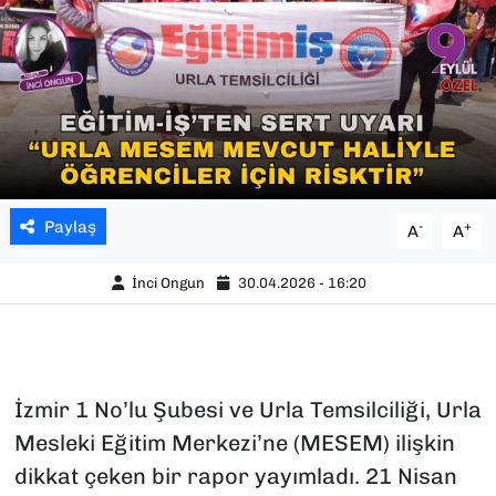
SAĞLIK
SPOR
TEKNOLOJİ
YAŞAM
Paylaş
-
+
A
A
YEREL YÖNETİMLER
İnci Ongun
30.04.2026 - 16:20
İzmir 1 No’lu Şubesi ve Urla Temsilciliği, Urla
Mesleki Eğitim Merkezi’ne (MESEM) ilişkin
dikkat çeken bir rapor yayımladı. 21 Nisan