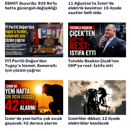
ESHOT duyurdu: 935 No’lu
11 Ağustos’ta İzmir’de
hatta güzergah değişikliği
elektrik kesintisi: 15 ilçede
saatler belli oldu
İYİ Partili Doğan’dan
Tutuklu Başkan Çiçek’ten
Tugay’a hizmet, Kemeraltı
CHP’ye rest: İstifa etti
için çözüm çağrısı
İzmir’de yeni hafta çok sıcak
İzmirliler dikkat; 12 ilçede
geçecek: 42 derece alarmı
elektrikler kesilecek