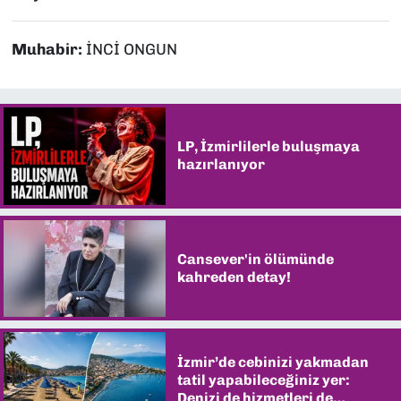
Muhabir:
İNCİ ONGUN
LP, İzmirlilerle buluşmaya
hazırlanıyor
Cansever'in ölümünde
kahreden detay!
İzmir’de cebinizi yakmadan
tatil yapabileceğiniz yer:
Denizi de hizmetleri de