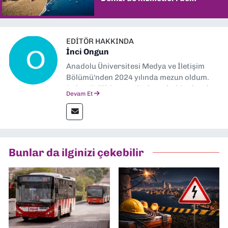
şaşırtıyor
EDITÖR HAKKINDA
İnci Ongun
Anadolu Üniversitesi Medya ve İletişim
Bölümü'nden 2024 yılında mezun oldum.
Dokuz Eylül Gazetesi'nde muhabir olarak
Devam Et
görev yapıyorum.
Bunlar da ilginizi çekebilir