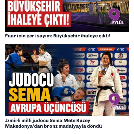
Fuar için geri sayım: Büyükşehir ihaleye çıktı!
İzmirli milli judocu Sema Mete Kuzey
Makedonya'dan bronz madalyayla döndü