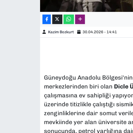
Kazim Bozkurt
30.04.2026 - 14:41
Güneydoğu Anadolu Bölgesi'nin 
merkezlerinden biri olan
Dicle 
çalışmasına ev sahipliği yapıyor
üzerinde titizlikle çalıştığı sism
zenginliklerine dair somut veril
mevkiinde yer alan üniversite a
sonucunda, petrol varlığına dai