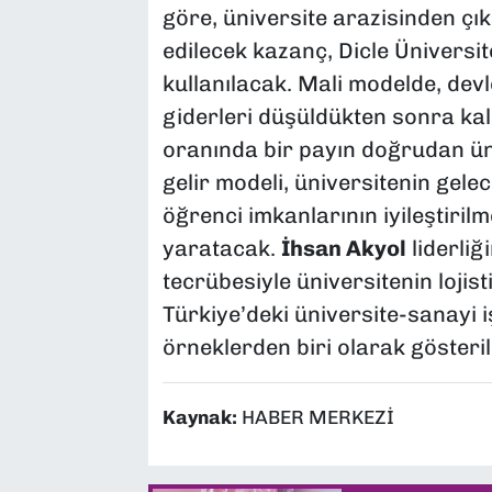
göre, üniversite arazisinden çık
edilecek kazanç, Dicle Üniversite
kullanılacak. Mali modelde, devl
giderleri düşüldükten sonra ka
oranında bir payın doğrudan üni
gelir modeli, üniversitenin gele
öğrenci imkanlarının iyileştirilm
yaratacak.
İhsan Akyol
liderliğ
tecrübesiyle üniversitenin lojist
Türkiye’deki üniversite-sanayi i
örneklerden biri olarak gösteril
Kaynak:
HABER MERKEZİ