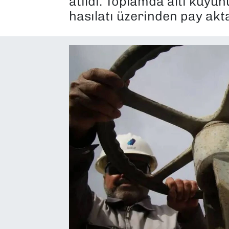
atıldı. Toplamda altı kuyun
hasılatı üzerinden pay akt
SAĞLIK
SPOR
TEKNOLOJİ
YAŞAM
YEREL YÖNETİMLER