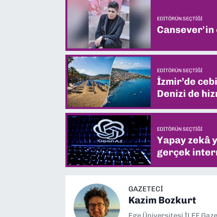
EDITÖRÜN SEÇTIĞI
Cansever'in
EDITÖRÜN SEÇTIĞI
İzmir’de ceb
Denizi de hiz
EDITÖRÜN SEÇTIĞI
Yapay zekâ yi
gerçek intern
GAZETECI
Kazim Bozkurt
Ege Üniversitesi İLEF Gaz