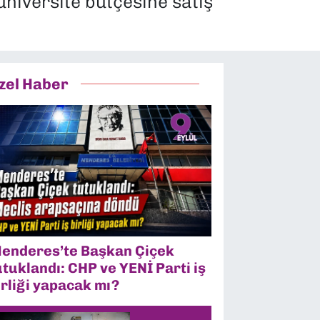
üniversite bütçesine satış
zel Haber
enderes’te Başkan Çiçek
utuklandı: CHP ve YENİ Parti iş
irliği yapacak mı?