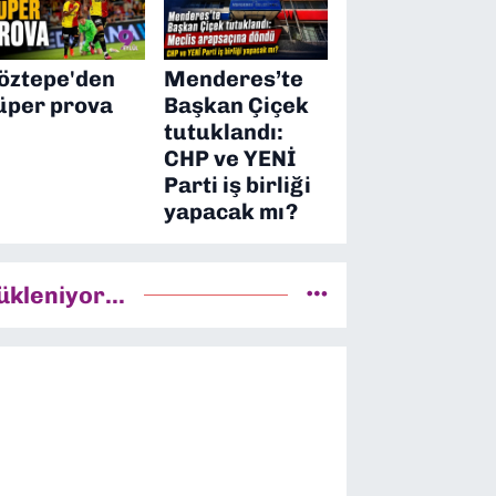
öztepe'den
Menderes’te
üper prova
Başkan Çiçek
tutuklandı:
CHP ve YENİ
Parti iş birliği
yapacak mı?
ükleniyor...