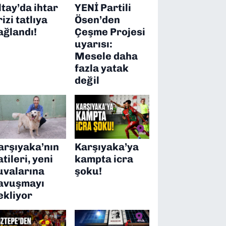
ltay’da ihtar
YENİ Partili
rizi tatlıya
Ösen’den
ağlandı!
Çeşme Projesi
uyarısı:
Mesele daha
fazla yatak
değil
arşıyaka’nın
Karşıyaka’ya
atileri, yeni
kampta icra
uvalarına
şoku!
avuşmayı
ekliyor