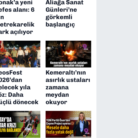
onak’a yeni
Aliağa Sanat
efes alanı: 6
Günleri’ne
in
görkemli
etrekarelik
başlangıç
ark açılıyor
eosFest
Kemeraltı’nın
026’dan
asırlık ustaları
elecek yıla
zamana
öz: Daha
meydan
üçlü dönecek
okuyor