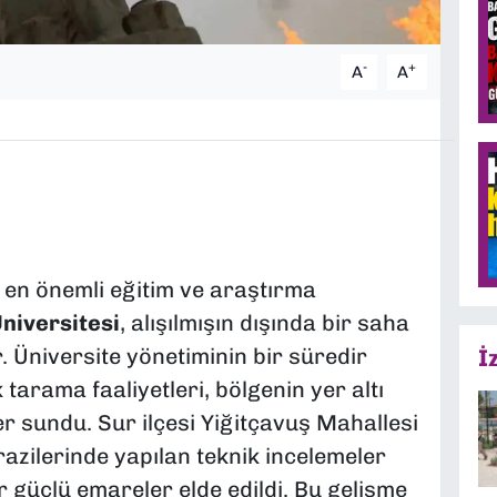
-
+
A
A
en önemli eğitim ve araştırma
Üniversitesi
, alışılmışın dışında bir saha
. Üniversite yönetiminin bir süredir
İ
ik tarama faaliyetleri, bölgenin yer altı
er sundu. Sur ilçesi Yiğitçavuş Mahallesi
razilerinde yapılan teknik incelemeler
r güçlü emareler elde edildi. Bu gelişme