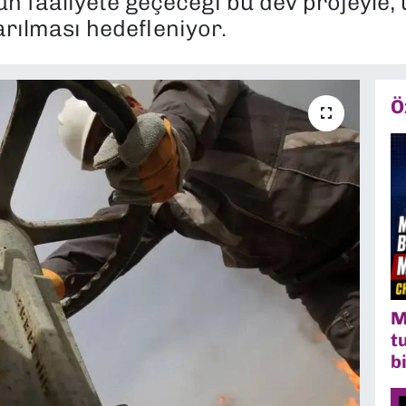
un faaliyete geçeceği bu dev projeyle, 
arılması hedefleniyor.
Ö
M
t
b