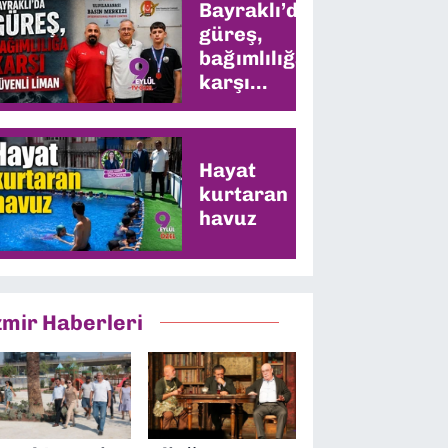
Bayraklı’da
güreş,
bağımlılığa
karşı
güvenli
liman
Hayat
kurtaran
havuz
zmir Haberleri