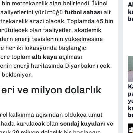
bin metrekarelik alan belirlendi. İkinci
A
k
faaliyetlerini yürüttüğü
futbol sahası
alt
b
trekarelik arazi olacak. Toplamda 45 bin
rütülecek olan faaliyetler, akademik
ern enerji tesislerinin yükselmesine
e her iki lokasyonda başlangıç
zere toplam
altı kuyu
açılması
enin enerji haritasında Diyarbakır'ı çok
 bekleniyor.
K
eri ve milyon dolarlık
p
y
k
erel kalkınma açısından oldukça umut
b
Sahada kurulacak olan
sondaj kuyuları
ve
klaşık 20 milyon dolarlık bir başlangıç