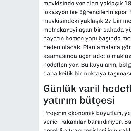
mevkisinde yer alan yaklaşık 18 
lokasyon ise öğrencilerin spor 
mevkisindeki yaklaşık 27 bin me
metrekareyi aşan bir sahada yü
hayatın hemen yanı başında mod
neden olacak. Planlamalara gör
aşamasında üçer adet olmak ü
hedefleniyor. Bu kuyuların, bölg
daha kritik bir noktaya taşıması
Günlük varil hedefl
yatırım bütçesi
Projenin ekonomik boyutları, y
verici rakamlar barındırıyor. 
gerekli altyapı tesisleri için ya