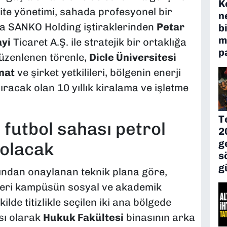
K
ite yönetimi, sahada profesyonel bir
n
na SANKO Holding iştiraklerinden
Petar
b
m
yi
Ticaret A.Ş. ile stratejik bir ortaklığa
p
düzenlenen törenle,
Dicle Üniversitesi
nat
ve şirket yetkilileri, bölgenin enerji
racak olan 10 yıllık kiralama ve işletme
T
 futbol sahası petrol
2
g
olacak
s
g
ından onaylanan teknik plana göre,
tleri kampüsün sosyal ve akademik
e titizlikle seçilen iki ana bölgede
sı olarak
Hukuk Fakültesi
binasının arka