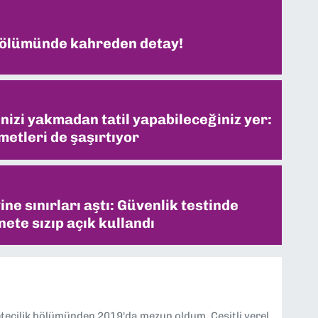
 ölümünde kahreden detay!
inizi yakmadan tatil yapabileceğiniz yer:
metleri de şaşırtıyor
ne sınırları aştı: Güvenlik testinde
ete sızıp açık kullandı
etecilik bölümünden 2019'da mezun oldum. Çeşitli yerel