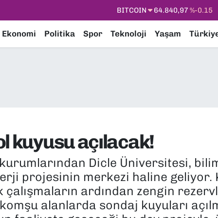
DOLAR
47,7436
%0.18
EURO
55,2510
%0.32
Ekonomi
Politika
Spor
Teknoloji
Yaşam
Türkiy
STERLİN
64,4811
%0.38
GRAM ALTIN
6660.55
%0
BİST100
13.779
%-14
ol kuyusu açılacak!
 kurumlarından Dicle Üniversitesi, bili
rji projesinin merkezi haline geliyor.
k çalışmaların ardından zengin rezervl
na komşu alanlarda sondaj kuyuları açıl