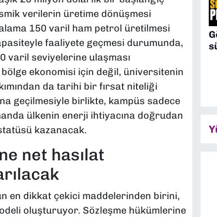
ismik verilerin üretime dönüşmesi
alama 150 varil ham petrol üretilmesi
G
apasiteyle faaliyete geçmesi durumunda,
s
00 varil seviyelerine ulaşması
bölge ekonomisi için değil, üniversitenin
ımından da tarihi bir fırsat niteliği
a geçilmesiyle birlikte, kampüs sadece
amanda ülkenin enerji ihtiyacına doğrudan
Y
 statüsü kazanacak.
ne net hasılat
arılacak
n en dikkat çekici maddelerinden birini,
modeli oluşturuyor. Sözleşme hükümlerine