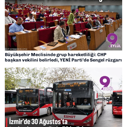
Büyükşehir Meclisinde grup hareketliliği: CHP
başkan vekilini belirledi, YENİ Parti’de Sengel rüzgarı