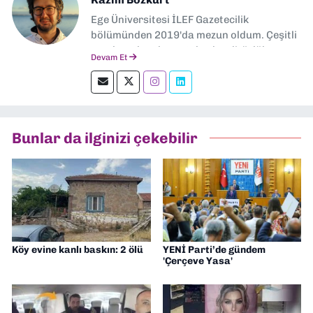
Ege Üniversitesi İLEF Gazetecilik
bölümünden 2019'da mezun oldum. Çeşitli
yerel ve ulusal gazetelerde editörlük,
Devam Et
muhabirlik yaptım. Teknoloji bloglarını
okumayı severim.
Bunlar da ilginizi çekebilir
Köy evine kanlı baskın: 2 ölü
YENİ Parti’de gündem
'Çerçeve Yasa'