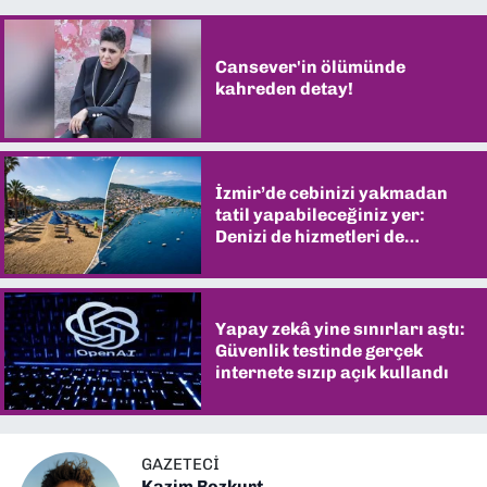
Cansever'in ölümünde
kahreden detay!
İzmir’de cebinizi yakmadan
tatil yapabileceğiniz yer:
Denizi de hizmetleri de
şaşırtıyor
Yapay zekâ yine sınırları aştı:
Güvenlik testinde gerçek
internete sızıp açık kullandı
GAZETECI
Kazim Bozkurt