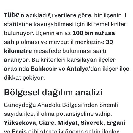
TÜİK
'in açıkladığı verilere göre, bir ilçenin il
statüsüne kavuşabilmesi için iki temel kriter
bulunuyor. İlçenin en az
100 bin nüfusa
sahip olması ve mevcut il merkezine
30
kilometre
mesafede bulunması şartı
aranıyor. Bu kriterleri karşılayan ilçeler
arasında
Balıkesir
ve
Antalya
'dan ikişer ilçe
dikkat çekiyor.
Bölgesel dağılım analizi
Güneydoğu Anadolu Bölgesi'nden önemli
sayıda ilçe, il olma potansiyeline sahip.
Yüksekova
,
Cizre
,
Midyat
,
Siverek
,
Ergani
ve
Erciş
gibi stratejik öneme sahip ilçeler,