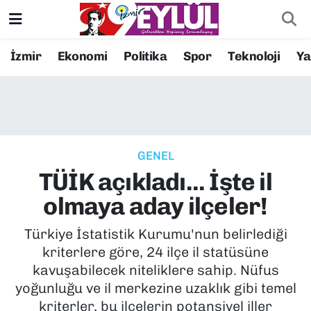
Resmi İlanlar
Konak Nöbetçi Eczaneler
İzmir
Ekonomi
Politika
Spor
Teknoloji
Y
BİLİM
Konak Hava Durumu
DÜNYA
Konak Trafik Yoğunluk Haritası
GENEL
EĞİTİM
Süper Lig Puan Durumu ve Fikstür
TÜİK açıkladı... İşte il
EKONOMİ
Tüm Manşetler
olmaya aday ilçeler!
KÜLTÜR SANAT
Son Dakika Haberleri
Türkiye İstatistik Kurumu'nun belirlediği
kriterlere göre, 24 ilçe il statüsüne
MAGAZİN
Haber Arşivi
kavuşabilecek niteliklere sahip. Nüfus
yoğunluğu ve il merkezine uzaklık gibi temel
POLİTİKA
kriterler, bu ilçelerin potansiyel iller