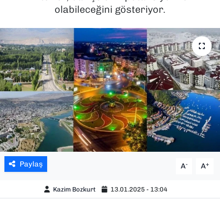
olabileceğini gösteriyor.
SAĞLIK
SPOR
TEKNOLOJİ
YAŞAM
YEREL YÖNETİMLER
Paylaş
-
+
A
A
Kazim Bozkurt
13.01.2025 - 13:04