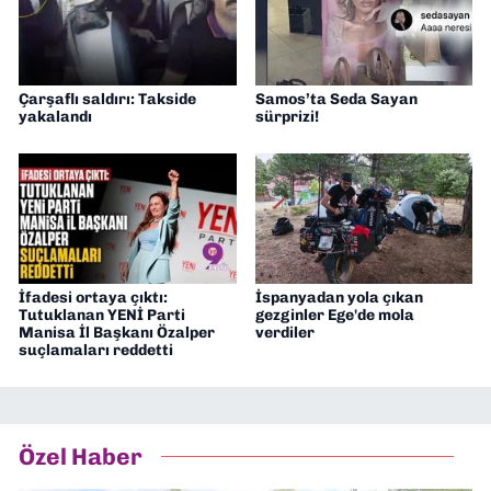
Çarşaflı saldırı: Takside
Samos’ta Seda Sayan
yakalandı
sürprizi!
İfadesi ortaya çıktı:
İspanyadan yola çıkan
Tutuklanan YENİ Parti
gezginler Ege'de mola
Manisa İl Başkanı Özalper
verdiler
suçlamaları reddetti
Özel Haber