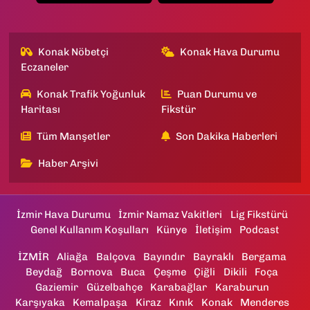
Konak Nöbetçi
Konak Hava Durumu
Eczaneler
Konak Trafik Yoğunluk
Puan Durumu ve
Haritası
Fikstür
Tüm Manşetler
Son Dakika Haberleri
Haber Arşivi
İzmir Hava Durumu
İzmir Namaz Vakitleri
Lig Fikstürü
Genel Kullanım Koşulları
Künye
İletişim
Podcast
İZMİR
Aliağa
Balçova
Bayındır
Bayraklı
Bergama
Beydağ
Bornova
Buca
Çeşme
Çiğli
Dikili
Foça
Gaziemir
Güzelbahçe
Karabağlar
Karaburun
Karşıyaka
Kemalpaşa
Kiraz
Kınık
Konak
Menderes