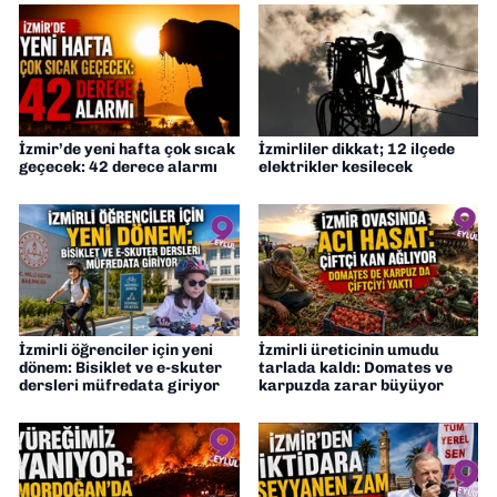
İzmir’de yeni hafta çok sıcak
İzmirliler dikkat; 12 ilçede
geçecek: 42 derece alarmı
elektrikler kesilecek
İzmirli öğrenciler için yeni
İzmirli üreticinin umudu
dönem: Bisiklet ve e-skuter
tarlada kaldı: Domates ve
dersleri müfredata giriyor
karpuzda zarar büyüyor