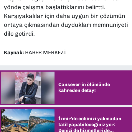
yönde çalışma başlattıklarını belirtti.
Karşıyakalılar için daha uygun bir çözümün
ortaya çıkmasından duydukları memnuniyeti
dile getirdi.
Kaynak:
HABER MERKEZİ
Cansever'in ölümünde
kahreden detay!
İzmir’de cebinizi yakmadan
tatil yapabileceğiniz yer:
Denizi de hizmetleri de