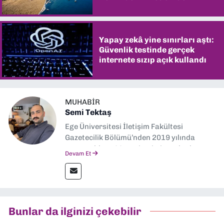
şaşırtıyor
Yapay zekâ yine sınırları aştı:
Güvenlik testinde gerçek
internete sızıp açık kullandı
MUHABIR
Semi Tektaş
Ege Üniversitesi İletişim Fakültesi
Gazetecilik Bölümü’nden 2019 yılında
mezun oldum. Mezuniyetimin ardından
Devam Et
Ekonomik Çözüm, Yeni İzmir ve İlkses
Gazetesi gibi yayınlarda görev alarak
gazetecilik kariyerime başladım. Şubat
2026’dan bu yana ise Dokuz Eylül
Gazetesi’nde politika ve ekonomi
Bunlar da ilginizi çekebilir
muhabirliği yapıyorum.