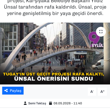
projesi, Karşıyaka Belediye Başkanı Yıldız
Ünsal tarafından rafa kaldırıldı. Ünsal, proje
SAĞLIK
yerine genişletilmiş bir yaya geçidi önerdi.
SPOR
TEKNOLOJİ
YAŞAM
YEREL YÖNETİMLER
Paylaş
-
+
A
A
Semi Tektaş
08.05.2026 - 11:40