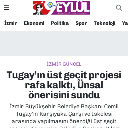
Resmi İlanlar
Konak Nöbetçi Eczaneler
İzmir
Ekonomi
Politika
Spor
Teknoloji
Y
BİLİM
Konak Hava Durumu
DÜNYA
Konak Trafik Yoğunluk Haritası
İZMİR GÜNCEL
EĞİTİM
Süper Lig Puan Durumu ve Fikstür
Tugay’ın üst geçit projesi
EKONOMİ
Tüm Manşetler
rafa kalktı, Ünsal
önerisini sundu
KÜLTÜR SANAT
Son Dakika Haberleri
İzmir Büyükşehir Belediye Başkanı Cemil
MAGAZİN
Haber Arşivi
Tugay’ın Karşıyaka Çarşı ve İskelesi
arasında yapılmasını önerdiği üst geçit
POLİTİKA