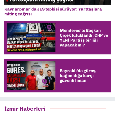
Kaynarpınar’da JES tepkisi sürüyor: Yurttaşlara
miting çağrısı
Menderes’te Başkan
Çiçek tutuklandı: CHP ve
YENİ Parti iş birliği
yapacak mı?
Bayraklı’da güreş,
bağımlılığa karşı
güvenli liman
İzmir Haberleri