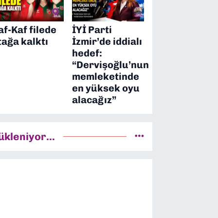
af-Kaf filede
İYİ Parti
tağa kalktı
İzmir’de iddialı
hedef:
“Dervişoğlu’nun
memleketinde
en yüksek oyu
alacağız”
ükleniyor...