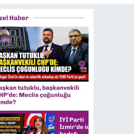
zel Haber
aşkan tutuklu, başkanvekili
HP’de: Meclis çoğunluğu
imde?
İYİ Parti
İzmir’de iddialı
hedef: