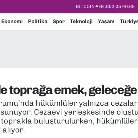
DOLAR
47,5986
%0.06
EURO
55,0700
%0.1
Ekonomi
Politika
Spor
Teknoloji
Yaşam
Türkiy
STERLİN
64,2438
%0.21
GRAM ALTIN
6513.94
%0.32
BİST100
13.768
%48
BITCOIN
64.602,05
%0.69
de toprağa emek, geleceğ
urumu’nda hükümlüler yalnızca cezalar
sunuyor. Cezaevi yerleşkesinde oluştu
esi toprakla buluşturulurken, hükümlül
alıyor.