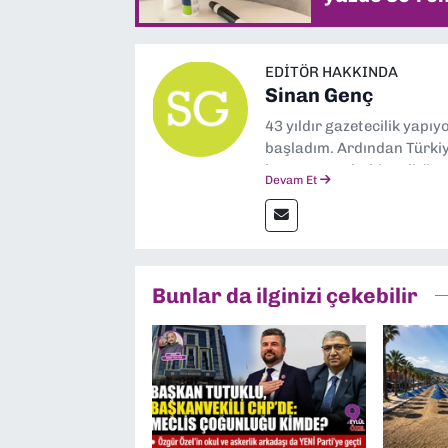
EDITÖR HAKKINDA
Sinan Genç
43 yıldır gazetecilik yapı
başladım. Ardından Türkiye
boyunca muhabir, editör,
Devam Et
yaptım. Ayrıca Yeni Asır 
anda Dokuz Eylül Gazetesi
Bunlar da ilginizi çekebilir