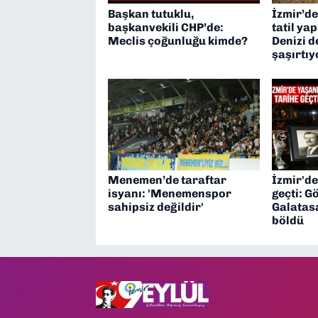
Başkan tutuklu,
İzmir’d
başkanvekili CHP’de:
tatil ya
Meclis çoğunluğu kimde?
Denizi d
şaşırtıy
Menemen’de taraftar
İzmir'de
isyanı: 'Menemenspor
geçti: G
sahipsiz değildir'
Galatasa
böldü