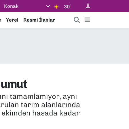
°
Konak
39
e
Yerel
Resmi İlanlar
e umut
ını tamamlamıyor, aynı
rulan tarım alanlarında
er ekimden hasada kadar