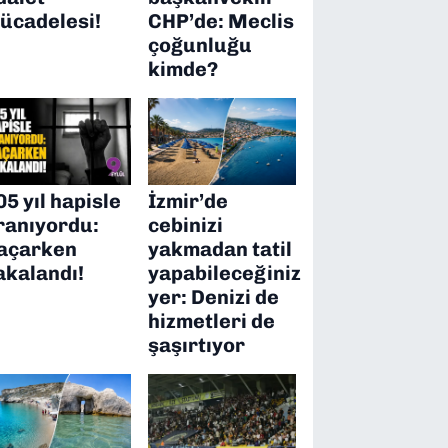
ücadelesi!
CHP’de: Meclis
çoğunluğu
kimde?
05 yıl hapisle
İzmir’de
ranıyordu:
cebinizi
açarken
yakmadan tatil
akalandı!
yapabileceğiniz
yer: Denizi de
hizmetleri de
şaşırtıyor