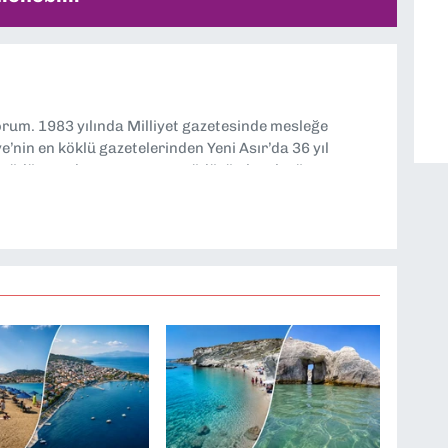
yorum. 1983 yılında Milliyet gazetesinde mesleğe
’nin en köklü gazetelerinden Yeni Asır’da 36 yıl
 müdür yardımcısı ve spor müdürü olarak görev
TV’de 7 yıl boyunca programlar hazırlayıp sundum. Şu
'nde editörlük yapıyorum