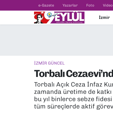
e-Gazete
Yazarlar
Foto
Video
İzmir
Resmi İlanlar
Konak Nöbetçi Eczaneler
BİLİM
Konak Hava Durumu
DÜNYA
Konak Trafik Yoğunluk Haritası
EĞİTİM
Süper Lig Puan Durumu ve Fikstür
İZMİR GÜNCEL
Torbalı Cezaevi’n
EKONOMİ
Tüm Manşetler
Torbalı Açık Ceza İnfaz K
KÜLTÜR SANAT
Son Dakika Haberleri
zamanda üretime de katkı 
MAGAZİN
Haber Arşivi
bu yıl binlerce sebze fid
tüm süreçlerde aktif görev 
POLİTİKA