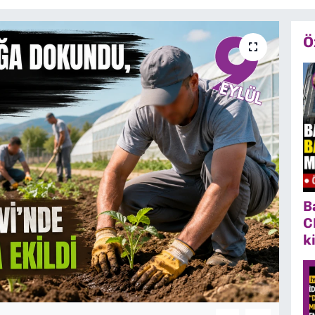
Ö
B
C
k