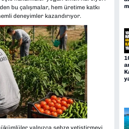
m
en bu çalışmalar, hem üretime katkı
emli deneyimler kazandırıyor.
1
a
K
y
hükümlüler yalnızca sebze yetiştirmeyi