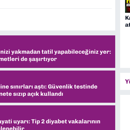
K
a
inizi yakmadan tatil yapabileceğiniz yer:
metleri de şaşırtıyor
Y
ne sınırları aştı: Güvenlik testinde
ete sızıp açık kullandı
ati uyarı: Tip 2 diyabet vakalarının
lenebilir