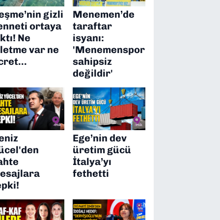
eşme’nin gizli
Menemen’de
enneti ortaya
taraftar
ıktı! Ne
isyanı:
şletme var ne
'Menemenspor
cret…
sahipsiz
değildir'
eniz
Ege’nin dev
ücel'den
üretim gücü
ahte
İtalya’yı
esajlara
fethetti
epki!