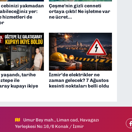
e cebinizi yakmadan
Çeşme’nin gizli cenneti
pabileceğiniz yer:
ortaya çıktı! Ne işletme var
e hizmetleri de
ne ücret…
or
 yaşandı, tarihe
İzmir’de elektrikler ne
öztepe ile
zaman gelecek? 7 Ağustos
ray kupayı ikiye
kesinti noktaları belli oldu
Umur Bey mah., Liman cad, Havagazı
Yerleşkesi No:16/6 Konak / İzmir