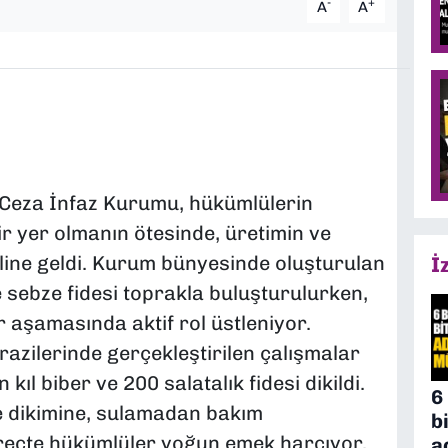
-
+
A
A
ık Ceza İnfaz Kurumu, hükümlülerin
bir yer olmanın ötesinde, üretimin ve
line geldi. Kurum bünyesinde oluşturulan
İ
e sebze fidesi toprakla buluşturulurken,
 aşamasında aktif rol üstleniyor.
razilerinde gerçekleştirilen çalışmalar
ıl biber ve 200 salatalık fidesi dikildi.
6
e dikimine, sulamadan bakım
b
reçte hükümlüler yoğun emek harcıyor.
a