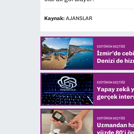
Kaynak:
AJANSLAR
EDITÖRÜN SEÇTIĞI
İzmir’de ceb
Denizi de hiz
EDITÖRÜN SEÇTIĞI
Yapay zekâ yi
gerçek intern
EDITÖRÜN SEÇTIĞI
Uzmandan hay
yüzde 80'i ön