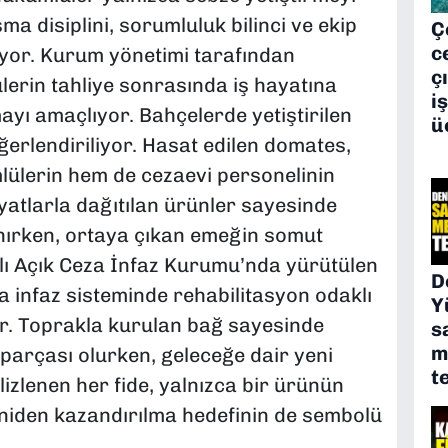
 disiplini, sorumluluk bilinci ve ekip
Ç
c
niyor. Kurum yönetimi tarafından
ç
erin tahliye sonrasında iş hayatına
i
yı amaçlıyor. Bahçelerde yetiştirilen
ü
ğerlendiriliyor. Hasat edilen domates,
lülerin hem de cezaevi personelinin
yatlarla dağıtılan ürünler sayesinde
nırken, ortaya çıkan emeğin somut
balı Açık Ceza İnfaz Kurumu’nda yürütülen
D
a infaz sisteminde rehabilitasyon odaklı
Y
r. Toprakla kurulan bağ sayesinde
s
m
parçası olurken, geleceğe dair yeni
t
izlenen her fide, yalnızca bir ürünün
niden kazandırılma hedefinin de sembolü