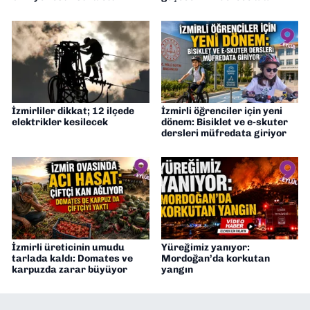
İzmirliler dikkat; 12 ilçede
İzmirli öğrenciler için yeni
elektrikler kesilecek
dönem: Bisiklet ve e-skuter
dersleri müfredata giriyor
İzmirli üreticinin umudu
Yüreğimiz yanıyor:
tarlada kaldı: Domates ve
Mordoğan’da korkutan
karpuzda zarar büyüyor
yangın