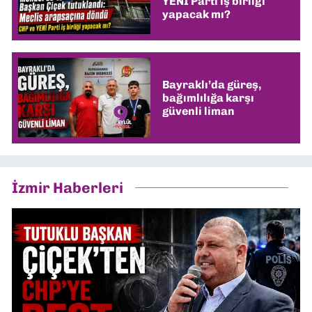
YENİ Parti iş birliği
yapacak mı?
Bayraklı’da güreş,
bağımlılığa karşı
güvenli liman
İzmir Haberleri