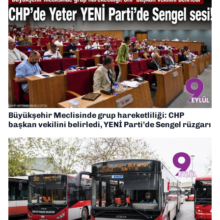
Büyükşehir Meclisinde grup hareketliliği: CHP
başkan vekilini belirledi, YENİ Parti’de Sengel rüzgarı