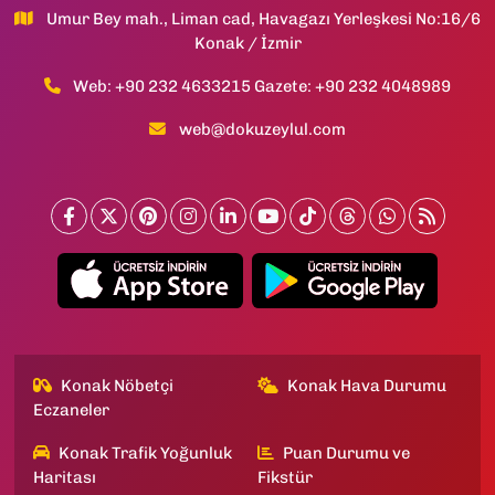
Umur Bey mah., Liman cad, Havagazı Yerleşkesi No:16/6
Konak / İzmir
Web: +90 232 4633215 Gazete: +90 232 4048989
web@dokuzeylul.com
Konak Nöbetçi
Konak Hava Durumu
Eczaneler
Konak Trafik Yoğunluk
Puan Durumu ve
Haritası
Fikstür