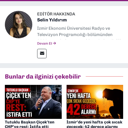
EDITÖR HAKKINDA
Selin Yıldırım
İzmir Ekonomi Üniversitesi Radyo ve
Televizyon Programcılığı bölümünden
2024 senesinde mezun oldum. Dokuz Eylül
Devam Et
Gazetesi'nde spor yazarlığı yaparken,
editörlük görevini de üstleniyorum.
Bunlar da ilginizi çekebilir
Tutuklu Başkan Çiçek’ten
İzmir’de yeni hafta çok sıcak
CHP’ye rest: İstifa etti
geçecek: 42 derece alarmı