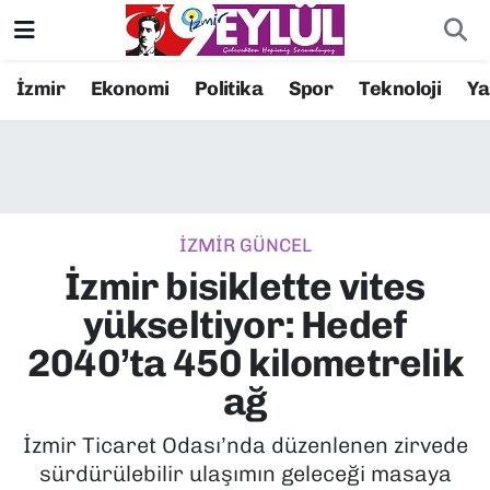
Resmi İlanlar
Konak Nöbetçi Eczaneler
İzmir
Ekonomi
Politika
Spor
Teknoloji
Y
BİLİM
Konak Hava Durumu
DÜNYA
Konak Trafik Yoğunluk Haritası
İZMİR GÜNCEL
EĞİTİM
Süper Lig Puan Durumu ve Fikstür
İzmir bisiklette vites
EKONOMİ
Tüm Manşetler
yükseltiyor: Hedef
2040’ta 450 kilometrelik
KÜLTÜR SANAT
Son Dakika Haberleri
ağ
MAGAZİN
Haber Arşivi
İzmir Ticaret Odası’nda düzenlenen zirvede
sürdürülebilir ulaşımın geleceği masaya
POLİTİKA