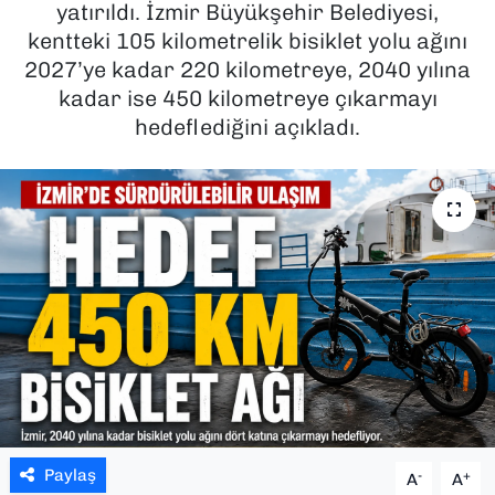
yatırıldı. İzmir Büyükşehir Belediyesi,
kentteki 105 kilometrelik bisiklet yolu ağını
SAĞLIK
2027’ye kadar 220 kilometreye, 2040 yılına
kadar ise 450 kilometreye çıkarmayı
SPOR
hedeflediğini açıkladı.
TEKNOLOJİ
YAŞAM
YEREL YÖNETİMLER
Paylaş
-
+
A
A