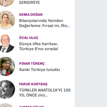
GIRGIRİYE
SEMA DOĞAN
Bilançolarında Yeniden
Değerleme: Fırsat mı, Risk
mi?
ÖCAL ULUÇ
Dünya öfke haritası;
Türkiye 6’ncı sırada!
PINAR TÜRENÇ
Sanki Türkiye tutuklu
FARUK KURTBAŞ
TÜRKLER ANATOLİA’YI 100
YIL ÖNCE (mi)
FETHETMİŞLER (?)