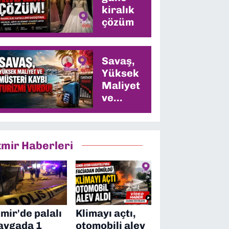
kiralık
çözüm
Savaş,
Yüksek
Maliyet
ve
Müşteri
Kaybı
Turizmi
zmir Haberleri
Vurdu
zmir'de palalı
Klimayı açtı,
avgada 1
otomobili alev