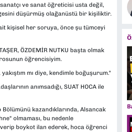
anatçı ve sanat öğreticisi usta değil,
esini düşürmüş olağanüstü bir kişiliktir.
ait kişisel her soruya, önce şu tümceyi
Ö
TAŞER, ÖZDEMİR NUTKU başta olmak
rosunun öğrencisiyim.
 yakıştım mı diye, kendimle boğuşurum."
kadaşlarının anımsadığı, SUAT HOCA ile
B
ro Bölümünü kazandıklarında, Alsancak
ahne" olmaması, bu nedenle
 verip boykot ilan ederek, hoca öğrenci