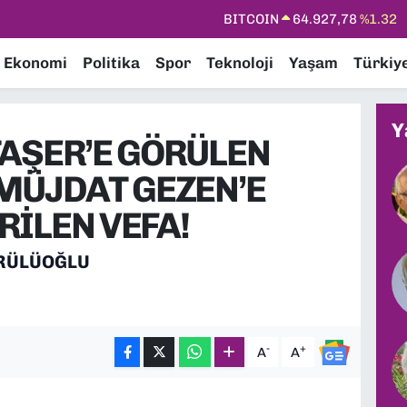
DOLAR
47,5894
%0.08
EURO
55,0398
%-0.02
Ekonomi
Politika
Spor
Teknoloji
Yaşam
Türkiy
STERLİN
64,1581
%0.16
GRAM ALTIN
6508.83
%4.44
Y
TAŞER’E GÖRÜLEN
BİST100
13.703
%11
 MÜJDAT GEZEN’E
RİLEN VEFA!
PRÜLÜOĞLU
-
+
A
A