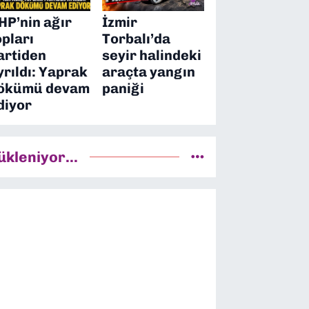
HP’nin ağır
İzmir
opları
Torbalı’da
artiden
seyir halindeki
yrıldı: Yaprak
araçta yangın
ökümü devam
paniği
diyor
ükleniyor...