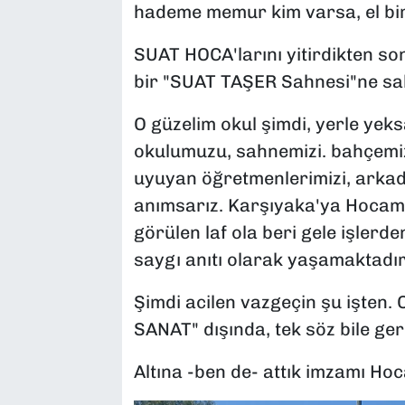
hademe memur kim varsa, el bir
SUAT HOCA'larını yitirdikten son
bir "SUAT TAŞER Sahnesi"ne sah
O güzelim okul şimdi, yerle yek
okulumuzu, sahnemizi. bahçemiz
uyuyan öğretmenlerimizi, arkada
anımsarız. Karşıyaka'ya Hocamız
görülen laf ola beri gele işlerde
saygı anıtı olarak yaşamaktadır
Şimdi acilen vazgeçin şu işten
SANAT" dışında, tek söz bile ge
Altına -ben de- attık imzamı Hoc