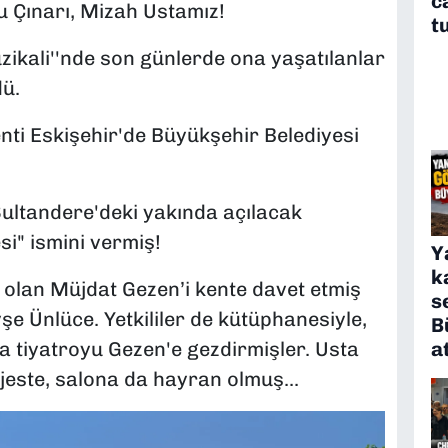
c
 Çınarı, Mizah Ustamız!
t
ikali''nde son günlerde ona yaşatılanlar
dü.
enti Eskişehir'de Büyükşehir Belediyesi
 Sultandere'deki yakında açılacak
i" ismini vermiş!
Y
k
 olan Müjdat Gezen’i kente davet etmiş
s
e Ünlüce. Yetkililer de kütüphanesiyle,
B
a
 tiyatroyu Gezen'e gezdirmişler. Usta
este, salona da hayran olmuş...