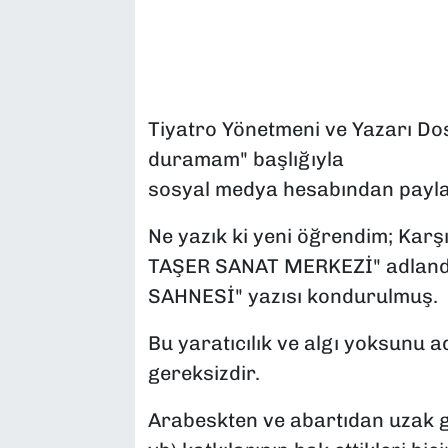
SAĞLIK
SPOR
Tiyatro Yönetmeni ve Yazarı Do
TEKNOLOJİ
duramam" başlığıyla
sosyal medya hesabından payla
YAŞAM
Ne yazık ki yeni öğrendim; Karş
YEREL YÖNETİMLER
TAŞER SANAT MERKEZİ" adlandı
SAHNESİ" yazısı kondurulmuş.
Bu yaratıcılık ve algı yoksunu ad
gereksizdir.
Arabeskten ve abartıdan uzak gü