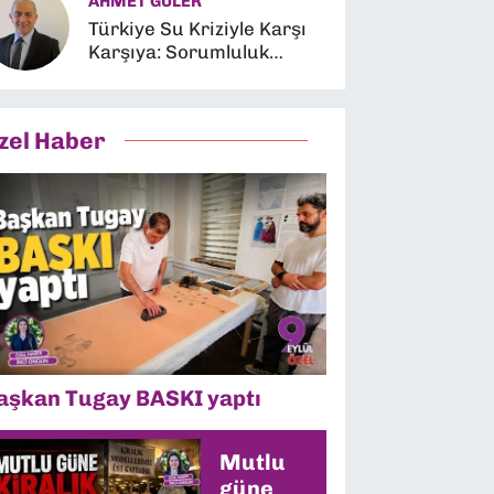
AHMET GÜLER
Türkiye Su Kriziyle Karşı
Karşıya: Sorumluluk
Kimin?
zel Haber
aşkan Tugay BASKI yaptı
Mutlu
güne