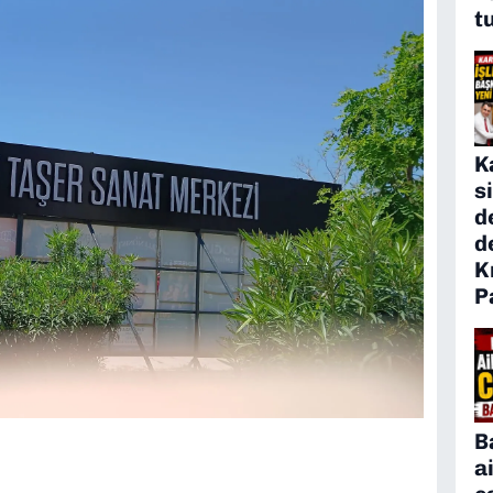
t
K
s
d
d
K
P
B
a