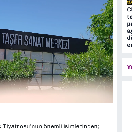
C
t
p
a
d
e
Y
 Tiyatrosu’nun önemli isimlerinden;