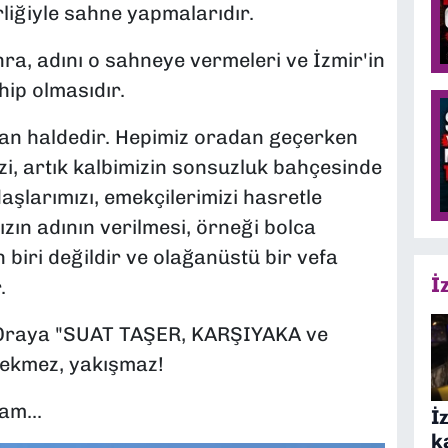
liğiyle sahne yapmalarıdır.
ra, adını o sahneye vermeleri ve İzmir'in
ip olmasıdır.
san haldedir. Hepimiz oradan geçerken
i, artık kalbimizin sonsuzluk bahçesinde
şlarımızı, emekçilerimizi hasretle
ın adının verilmesi, örneği bolca
n biri değildir ve olağanüstü bir vefa
İ
.
. Oraya "SUAT TAŞER, KARŞIYAKA ve
rekmez, yakışmaz!
am...
İ
k