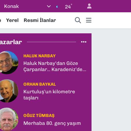
°
Konak
24
e
Yerel
Resmi İlanlar
azarlar
HALUK NARBAY
Haluk Narbay'dan Göze
Çarpanlar... Karadeniz’de
Türk Gemisine Vuruş ve
İlk Kadın General!
ORHAN BAYKAL
Kurtuluş’un kilometre
taşları
OĞUZ TÜMBAŞ
Merhaba 80. genç yaşım