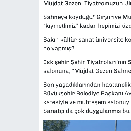
Müjdat Gezen; Tiyatromuzun Ulu
Sahneye koyduğu" Gırgıriye Müz
"kıymetlimiz” kadar hepimizi üz
Bakın kültür sanat üniversite k
ne yapmış?
Eskişehir Şehir Tiyatroları'nın
salonuna; "Müjdat Gezen Sahnes
Son yaşadıklarından hastanelik
Büyükşehir Belediye Başkanı Ayş
kafesiyle ve muhteşem salonuyla
Sanatçı da çok duygulanmış bu j