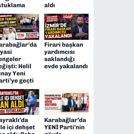
utuklama
aldı
arabağlar’da
Firari başkan
iyasi
yardımcısı
engeler
saklandığı
eğişti: Helil
evde yakalandı
ınay Yeni
arti’ye geçti
ayraklı’da
Karabağlar’da
ile içi dehşet
YENİ Parti’nin