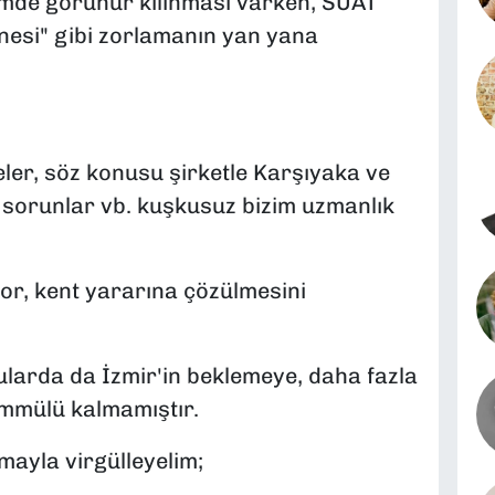
içimde görünür kılınması varken, SUAT
nesi" gibi zorlamanın yan yana
ler, söz konusu şirketle Karşıyaka ve
sorunlar vb. kuşkusuz bizim uzmanlık
üyor, kent yararına çözülmesini
larda da İzmir'in beklemeye, daha fazla
mmülü kalmamıştır.
tmayla virgülleyelim;