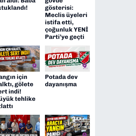
an aldı: Baba
gövde
utuklandı!
gösterisi:
Meclis üyeleri
istifa etti,
çoğunluk YENİ
Parti’ye geçti
angın için
Potada dev
alktı, gölete
dayanışma
ert indi!
üyük tehlike
tlattı