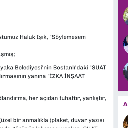
stumuz Haluk Işık, "Söylemesem
şmış;
ıyaka Belediyesi'nin Bostanlı'daki "SUAT
rmasının yanına "İZKA İNŞAAT
landırma, her açıdan tuhaftır, yanlıştır,
A
zel bir anmalıkla (plaket, duvar yazısı