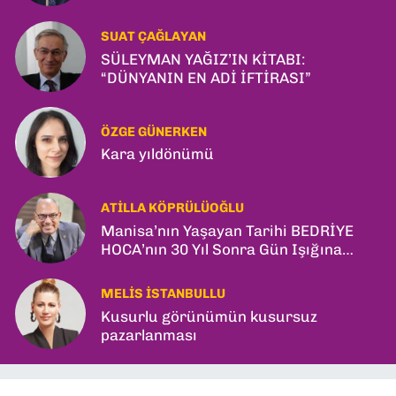
SUAT ÇAĞLAYAN
SÜLEYMAN YAĞIZ’IN KİTABI:
“DÜNYANIN EN ADİ İFTİRASI”
ÖZGE GÜNERKEN
Kara yıldönümü
ATILLA KÖPRÜLÜOĞLU
Manisa’nın Yaşayan Tarihi BEDRİYE
HOCA’nın 30 Yıl Sonra Gün Işığına
Çıkan Son Kitabı; “YİTİRİLMİŞ YILLAR”
MELIS İSTANBULLU
Kusurlu görünümün kusursuz
pazarlanması