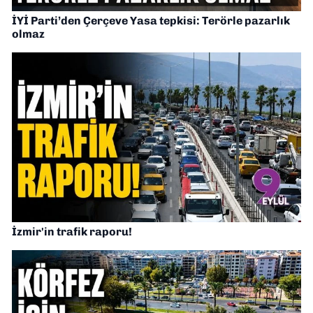
İYİ Parti’den Çerçeve Yasa tepkisi: Terörle pazarlık
olmaz
İzmir'in trafik raporu!