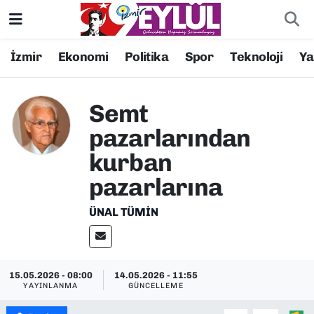
Resmi İlanlar
Konak Nöbetçi Eczaneler
İzmir
Ekonomi
Politika
Spor
Teknoloji
Y
BİLİM
Konak Hava Durumu
Semt
DÜNYA
Konak Trafik Yoğunluk Haritası
pazarlarından
kurban
EĞİTİM
Süper Lig Puan Durumu ve Fikstür
pazarlarına
EKONOMİ
Tüm Manşetler
ÜNAL TÜMIN
KÜLTÜR SANAT
Son Dakika Haberleri
MAGAZİN
Haber Arşivi
15.05.2026 - 08:00
14.05.2026 - 11:55
YAYINLANMA
GÜNCELLEME
POLİTİKA