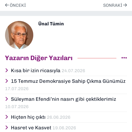
ÖNCEKI
SONRAKI
Ünal Tümin
Yazarın Diğer Yazıları
Kısa bir izin ricasıyla
24.07.2026
15 Temmuz Demokrasiye Sahip Çıkma Günümüz
17.07.2026
Süleyman Efendi’nin nasırı gibi çektiklerimiz
10.07.2026
Hiçten hiç çıktı
26.06.2026
Hasret ve Kasvet
19.06.2026