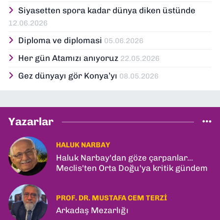
Siyasetten spora kadar dünya diken üstünde
12.06.2026
Diploma ve diplomasi
05.06.2026
Her gün Atamızı anıyoruz
22.05.2026
Gez dünyayı gör Konya’yı
08.05.2026
Yazarlar
HALUK NARBAY
Haluk Narbay'dan göze çarpanlar...
Meclis'ten Orta Doğu'ya kritik gündem
PROF. DR. MUSTAFA CEM TERZI
Arkadaş Mezarlığı