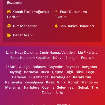
Eczaneler
Konak Trafik Yoğunluk
Puan Durumu ve
Haritası
Fikstür
Tüm Manşetler
Son Dakika Haberleri
Haber Arşivi
İzmir Hava Durumu
İzmir Namaz Vakitleri
Lig Fikstürü
Genel Kullanım Koşulları
Künye
İletişim
Podcast
İZMİR
Aliağa
Balçova
Bayındır
Bayraklı
Bergama
Beydağ
Bornova
Buca
Çeşme
Çiğli
Dikili
Foça
Gaziemir
Güzelbahçe
Karabağlar
Karaburun
Karşıyaka
Kemalpaşa
Kiraz
Kınık
Konak
Menderes
Menemen
Narlıdere
Ödemiş
Seferihisar
Selçuk
Tire
Torbalı
Urla