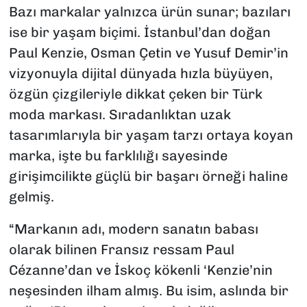
Bazı markalar yalnızca ürün sunar; bazıları
SAĞLIK
ise bir yaşam biçimi. İstanbul’dan doğan
Paul Kenzie, Osman Çetin ve Yusuf Demir’in
SPOR
vizyonuyla dijital dünyada hızla büyüyen,
özgün çizgileriyle dikkat çeken bir Türk
TEKNOLOJİ
moda markası. Sıradanlıktan uzak
YAŞAM
tasarımlarıyla bir yaşam tarzı ortaya koyan
marka, işte bu farklılığı sayesinde
YEREL YÖNETİMLER
girişimcilikte güçlü bir başarı örneği haline
gelmiş.
“Markanın adı, modern sanatın babası
olarak bilinen Fransız ressam Paul
Cézanne’dan ve İskoç kökenli ‘Kenzie’nin
neşesinden ilham almış. Bu isim, aslında bir