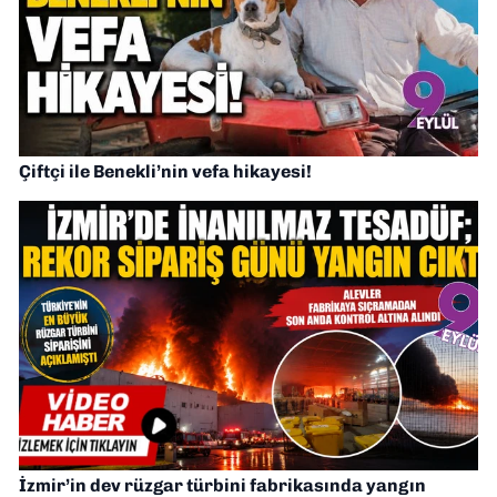
Çiftçi ile Benekli’nin vefa hikayesi!
İzmir’in dev rüzgar türbini fabrikasında yangın