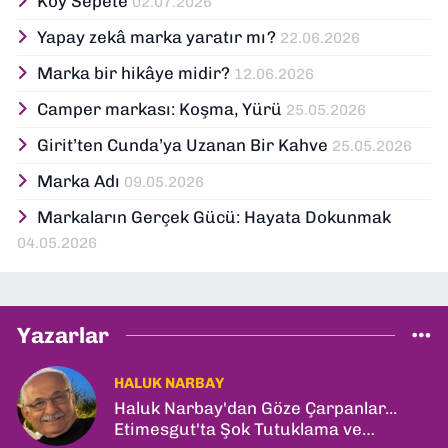
Koy Sepete
02.07.2026
Yapay zekâ marka yaratır mı?
22.06.2026
Marka bir hikâye midir?
12.06.2026
Camper markası: Koşma, Yürü
25.05.2026
Girit’ten Cunda’ya Uzanan Bir Kahve
25.05.2026
Marka Adı
09.05.2026
Markaların Gerçek Gücü: Hayata Dokunmak
04.05.2026
Yazarlar
HALUK NARBAY
Haluk Narbay'dan Göze Çarpanlar...
Etimesgut'ta Şok Tutuklama ve