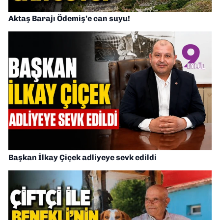
Aktaş Barajı Ödemiş’e can suyu!
Başkan İlkay Çiçek adliyeye sevk edildi