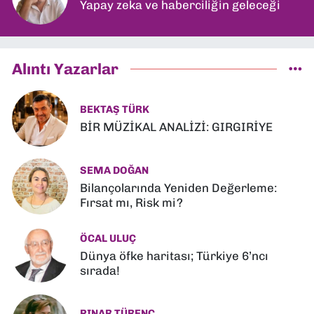
Yapay zeka ve haberciliğin geleceği
Alıntı Yazarlar
BEKTAŞ TÜRK
BİR MÜZİKAL ANALİZİ: GIRGIRİYE
SEMA DOĞAN
Bilançolarında Yeniden Değerleme:
Fırsat mı, Risk mi?
ÖCAL ULUÇ
Dünya öfke haritası; Türkiye 6’ncı
sırada!
PINAR TÜRENÇ