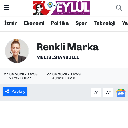
Resmi İlanlar
Konak Nöbetçi Eczaneler
İzmir
Ekonomi
Politika
Spor
Teknoloji
Y
BİLİM
Konak Hava Durumu
Renkli Marka
DÜNYA
Konak Trafik Yoğunluk Haritası
MELIS İSTANBULLU
EĞİTİM
Süper Lig Puan Durumu ve Fikstür
27.04.2026 - 14:58
27.04.2026 - 14:59
YAYINLANMA
GÜNCELLEME
EKONOMİ
Tüm Manşetler
Paylaş
-
+
A
A
KÜLTÜR SANAT
Son Dakika Haberleri
MAGAZİN
Haber Arşivi
POLİTİKA