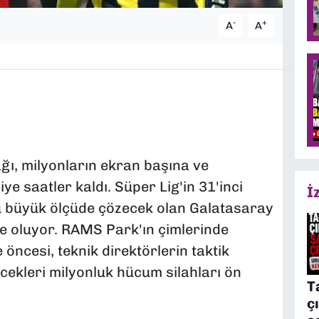
-
+
A
A
ğı, milyonların ekran başına ve
iye saatler kaldı. Süper Lig'in 31'inci
İ
 büyük ölçüde çözecek olan Galatasaray
 oluyor. RAMS Park'ın çimlerinde
ncesi, teknik direktörlerin taktik
ekleri milyonluk hücum silahları ön
T
ç