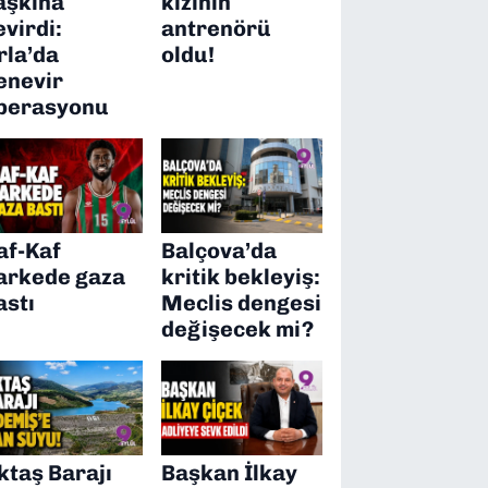
aşkına
kızının
evirdi:
antrenörü
rla’da
oldu!
enevir
perasyonu
af-Kaf
Balçova’da
arkede gaza
kritik bekleyiş:
astı
Meclis dengesi
değişecek mi?
ktaş Barajı
Başkan İlkay