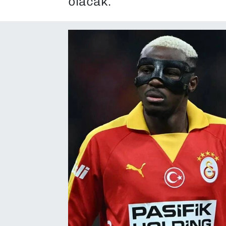
olacak.
SAĞLIK
SPOR
TEKNOLOJİ
YAŞAM
YEREL YÖNETİMLER