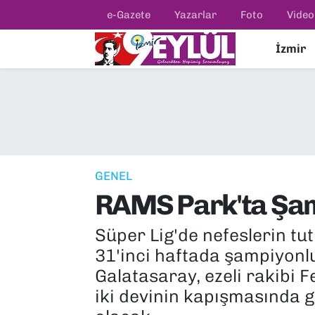
e-Gazete
Yazarlar
Foto
Video
İzmir
Resmi İlanlar
Konak Nöbetçi Eczaneler
BİLİM
Konak Hava Durumu
DÜNYA
Konak Trafik Yoğunluk Haritası
EĞİTİM
Süper Lig Puan Durumu ve Fikstür
GENEL
RAMS Park'ta Şa
EKONOMİ
Tüm Manşetler
Süper Lig'de nefeslerin tut
KÜLTÜR SANAT
Son Dakika Haberleri
31'inci haftada şampiyonlu
MAGAZİN
Haber Arşivi
Galatasaray, ezeli rakibi 
iki devinin kapışmasında 
POLİTİKA