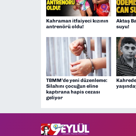
Kahraman itfaiyeci kızının
Aktaş Ba
antrenörü oldu!
suyu!
TBMM’de yeni düzenleme:
Kahrede
Silahını çocuğun eline
yaşında
kaptırana hapis cezası
geliyor