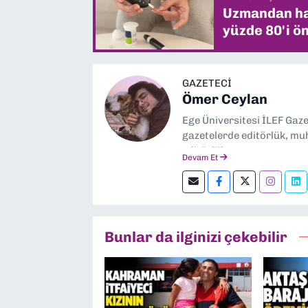
Uzmandan hay
yüzde 80'i ön
GAZETECİ
Ömer Ceylan
Ege Üniversitesi İLEF Gaz
gazetelerde editörlük, muh
editörlük yapıyorum.
Devam Et
Bunlar da ilginizi çekebilir