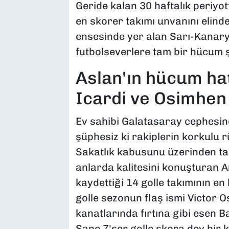
Geride kalan 30 haftalık periyott
en skorer takımı unvanını elind
ensesinde yer alan Sarı-Kanary
futbolseverlere tam bir hücum ş
Aslan'ın hücum hatt
Icardi ve Osimhen
Ev sahibi Galatasaray cephesin
şüphesiz ki rakiplerin korkulu 
Sakatlık kabusunu üzerinden ta
anlarda kalitesini konuşturan A
kaydettiği 14 golle takımının e
golle sezonun flaş ismi Victor 
kanatlarında fırtına gibi esen 
Sane 7'şer golle skora dev bir ka