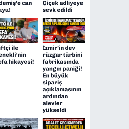
demiş’e can
Çiçek adliyeye
uyu!
sevk edildi
ftçi ile
İzmir’in dev
enekli’nin
rüzgar türbini
efa hikayesi!
fabrikasında
yangın paniği!
En büyük
sipariş
açıklamasının
ardından
alevler
yükseldi