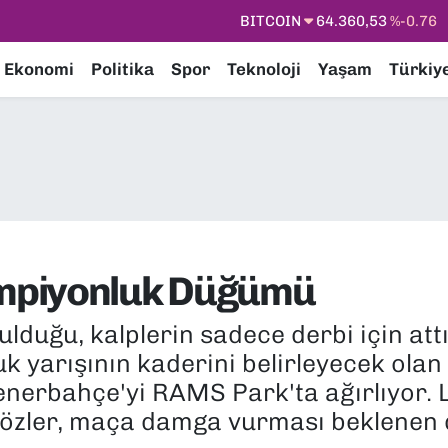
DOLAR
47,7143
%0.16
EURO
55,0317
%-0.02
Ekonomi
Politika
Spor
Teknoloji
Yaşam
Türkiy
STERLİN
64,2463
%0.07
GRAM ALTIN
6574.81
%1.44
BİST100
13.887
%64
mpiyonluk Düğümü
ulduğu, kalplerin sadece derbi için attı
k yarışının kaderini belirleyecek ola
Fenerbahçe'yi RAMS Park'ta ağırlıyor. 
gözler, maça damga vurması beklenen d