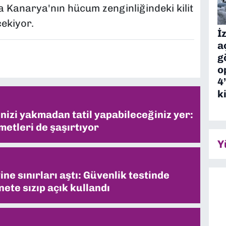
a Kanarya'nın hücum zenginliğindeki kilit
çekiyor.
İ
a
g
o
4
k
inizi yakmadan tatil yapabileceğiniz yer:
metleri de şaşırtıyor
Y
ne sınırları aştı: Güvenlik testinde
ete sızıp açık kullandı