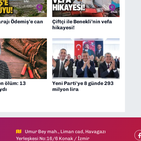
rajı Ödemiş’e can
Çiftçi ile Benekli’nin vefa
hikayesi!
n ölüm: 13
Yeni Parti'ye 8 günde 293
ydı
milyon lira
Umur Bey mah., Liman cad, Havagazı
Yerleşkesi No:16/6 Konak / İzmir