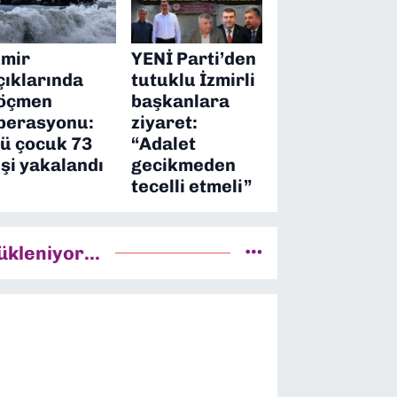
zmir
YENİ Parti’den
çıklarında
tutuklu İzmirli
öçmen
başkanlara
perasyonu:
ziyaret:
’ü çocuk 73
“Adalet
işi yakalandı
gecikmeden
tecelli etmeli”
ükleniyor...