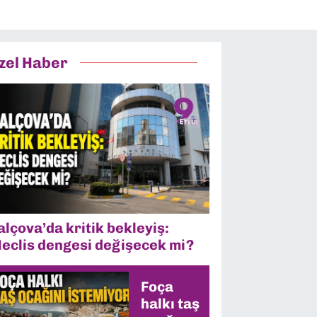
zel Haber
alçova’da kritik bekleyiş:
eclis dengesi değişecek mi?
Foça
halkı taş