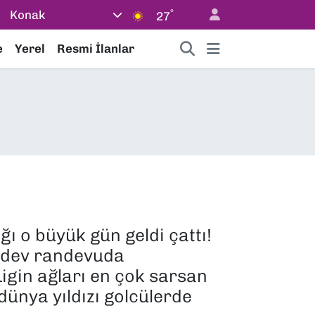
°
Konak
27
e
Yerel
Resmi İlanlar
ğı o büyük gün geldi çattı!
n dev randevuda
Ligin ağları en çok sarsan
ünya yıldızı golcülerde