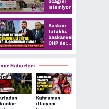
ocağını
istemiyor
Başkan
tutuklu,
başkanvekili
CHP’de:
Meclis
çoğunluğu
kimde?
zmir Haberleri
arladan
Kahraman
ıkanlar
itfaiyeci