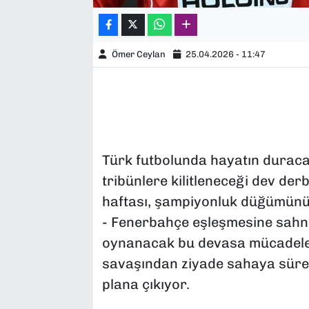
Ömer Ceylan
25.04.2026 - 11:47
Türk futbolunda hayatın duraca
tribünlere kilitleneceği dev derb
haftası, şampiyonluk düğümünü
- Fenerbahçe eşleşmesine sahne
oynanacak bu devasa mücadele ö
savaşından ziyade sahaya sürec
plana çıkıyor.