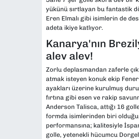
yükünü sırtlayan bu fantastik d
Eren Elmalı gibi isimlerin de d
adeta ikiye katlıyor.
Kanarya'nın Brezil
alev alev!
Zorlu deplasmandan zaferle çı
atmak isteyen konuk ekip Fenerb
ayakları üzerine kurulmuş duru
fırtına gibi esen ve rakip savun
Anderson Talisca, attığı 16 golle
formda isimlerinden biri olduğu
performansına; kalitesiyle İsp
golle, yetenekli hücumcu Dorgel