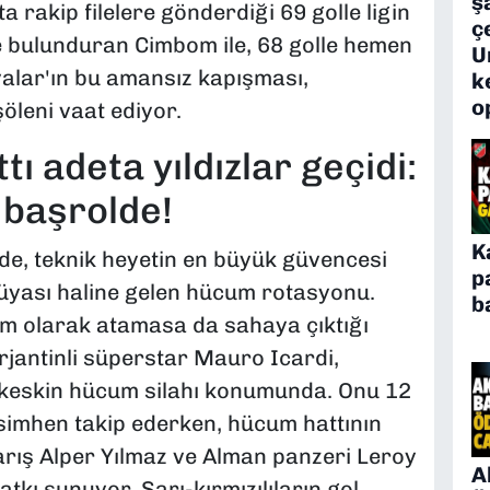
ş
a rakip filelere gönderdiği 69 golle ligin
ç
e bulunduran Cimbom ile, 68 golle hemen
U
alar'ın bu amansız kapışması,
k
o
öleni vaat ediyor.
ı adeta yıldızlar geçidi:
 başrolde!
K
de, teknik heyetin en büyük güvencesi
p
rüyası haline gelen hücum rotasyonu.
b
m olarak atamasa da sahaya çıktığı
rjantinli süperstar Mauro Icardi,
n keskin hücum silahı konumunda. Onu 12
Osimhen takip ederken, hücum hattının
Barış Alper Yılmaz ve Alman panzeri Leroy
A
tkı sunuyor. Sarı-kırmızılıların gol