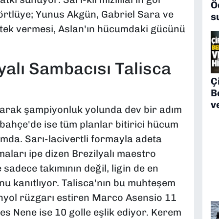
Ö
örtlüye; Yunus Akgün, Gabriel Sara ve
s
estek vermesi, Aslan'ın hücumdaki gücünü
yalı Sambacısı Talisca
Çi
B
v
karak şampiyonluk yolunda dev bir adım
ahçe'de ise tüm planlar bitirici hücum
mda. Sarı-lacivertli formayla adeta
maları ipe dizen Brezilyalı maestro
 sadece takımının değil, ligin de en
nu kanıtlıyor. Talisca'nın bu muhteşem
anyol rüzgarı estiren Marco Asensio 11
es Nene ise 10 golle eşlik ediyor. Kerem