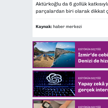
Aktürkoğlu da 6 gollük katkısıyl
parçalardan biri olarak dikkat 
Kaynak:
haber merkezi
EDITÖRÜN SEÇTIĞI
İzmir’de ceb
Denizi de hiz
EDITÖRÜN SEÇTIĞI
Yapay zekâ yi
gerçek intern
EDITÖRÜN SEÇTIĞI