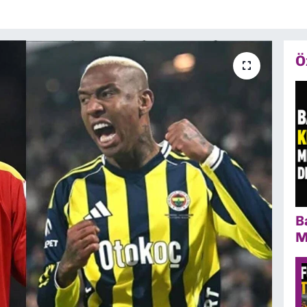
Ö
B
M