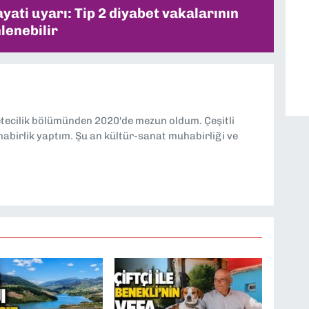
ati uyarı: Tip 2 diyabet vakalarının
lenebilir
etecilik bölümünden 2020'de mezun oldum. Çeşitli
abirlik yaptım. Şu an kültür-sanat muhabirliği ve