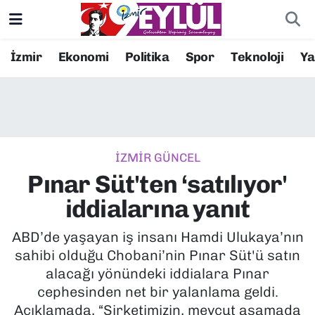
Resmi İlanlar
Konak Nöbetçi Eczaneler
İzmir
Ekonomi
Politika
Spor
Teknoloji
Y
BİLİM
Konak Hava Durumu
DÜNYA
Konak Trafik Yoğunluk Haritası
İZMİR GÜNCEL
EĞİTİM
Süper Lig Puan Durumu ve Fikstür
Pınar Süt'ten ‘satılıyor'
EKONOMİ
Tüm Manşetler
iddialarına yanıt
KÜLTÜR SANAT
Son Dakika Haberleri
ABD’de yaşayan iş insanı Hamdi Ulukaya’nın
sahibi olduğu Chobani’nin Pınar Süt'ü satın
MAGAZİN
Haber Arşivi
alacağı yönündeki iddialara Pınar
cephesinden net bir yalanlama geldi.
POLİTİKA
Açıklamada, “Şirketimizin, mevcut aşamada