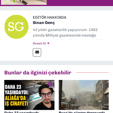
EDITÖR HAKKINDA
Sinan Genç
43 yıldır gazetecilik yapıyorum. 1983
yılında Milliyet gazetesinde mesleğe
başladım. Ardından Türkiye’nin en köklü
Devam Et
gazetelerinden Yeni Asır’da 36 yıl boyunca
muhabir, editör, müdür yardımcısı ve spor
müdürü olarak görev yaptım. Ayrıca Yeni
Asır TV’de 7 yıl boyunca programlar
hazırlayıp sundum. Şu anda Dokuz Eylül
Bunlar da ilginizi çekebilir
Gazetesi'nde editörlük yapıyorum
Daha 23 yaşındaydı:
Buca’da sünger deposunda