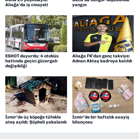
Aliağa’da iş cinayeti
yangın
ESHOT duyurdu: 4 otobüs
Aliağa FK’dan genç takviye:
hattında geçici güzergah
Adnan Aktaş kadroya katıldı
değişikliği
İzmir’de üç köpeğe tüfekle
İzmir’de bir haftalık asayiş
ateş açıldı: Şüpheli yakalandı
bilançosu