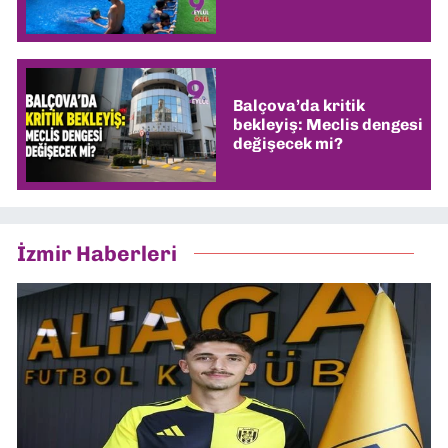
Balçova’da kritik
bekleyiş: Meclis dengesi
değişecek mi?
İzmir Haberleri