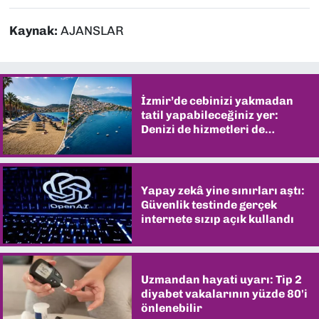
Kaynak:
AJANSLAR
İzmir’de cebinizi yakmadan
tatil yapabileceğiniz yer:
Denizi de hizmetleri de
şaşırtıyor
Yapay zekâ yine sınırları aştı:
Güvenlik testinde gerçek
internete sızıp açık kullandı
Uzmandan hayati uyarı: Tip 2
diyabet vakalarının yüzde 80'i
önlenebilir