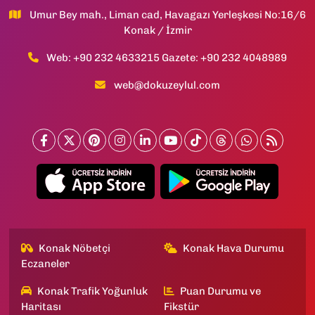
Umur Bey mah., Liman cad, Havagazı Yerleşkesi No:16/6
Konak / İzmir
Web: +90 232 4633215 Gazete: +90 232 4048989
web@dokuzeylul.com
Konak Nöbetçi
Konak Hava Durumu
Eczaneler
Konak Trafik Yoğunluk
Puan Durumu ve
Haritası
Fikstür