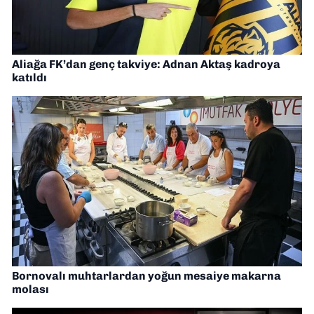
Aliağa FK’dan genç takviye: Adnan Aktaş kadroya
katıldı
Bornovalı muhtarlardan yoğun mesaiye makarna
molası