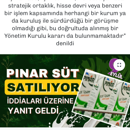
stratejik ortaklık, hisse devri veya benzeri
SAĞLIK
bir işlem kapsamında herhangi bir kurum ya
da kuruluş ile sürdürdüğü bir görüşme
SPOR
olmadığı gibi, bu doğrultuda alınmış bir
Yönetim Kurulu kararı da bulunmamaktadır”
TEKNOLOJİ
denildi
YAŞAM
YEREL YÖNETİMLER