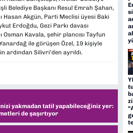
E
şli Belediye Başkanı Resul Emrah Şahan,
s
Hasan Akgün, Parti Meclisi üyesi Baki
a
Aykut Erdoğdu, Gezi Parkı davası
a
a
nı Osman Kavala, şehir plancısı Tayfun
y
nardağ ile görüşen Özel, 19 kişiyle
n ardından Silivri’den ayrıldı.
Y
t
b
z
inizi yakmadan tatil yapabileceğiniz yer:
“
metleri de şaşırtıyor
g
t