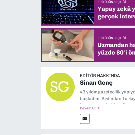
EDITÖRÜN SEÇTIĞI
Yapay zekâ yi
gerçek intern
EDITÖRÜN SEÇTIĞI
Uzmandan hay
yüzde 80'i ön
EDITÖR HAKKINDA
Sinan Genç
43 yıldır gazetecilik yapı
başladım. Ardından Türkiye
boyunca muhabir, editör,
Devam Et
yaptım. Ayrıca Yeni Asır 
anda Dokuz Eylül Gazetesi