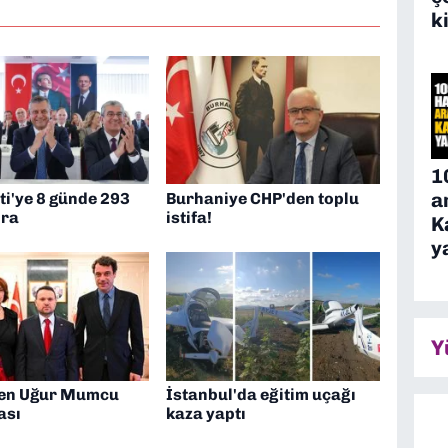
k
1
a
ti'ye 8 günde 293
Burhaniye CHP'den toplu
ira
istifa!
K
y
Y
ten Uğur Mumcu
İstanbul'da eğitim uçağı
ası
kaza yaptı