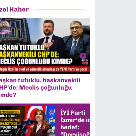
zel Haber
aşkan tutuklu, başkanvekili
HP’de: Meclis çoğunluğu
imde?
İYİ Parti
İzmir’de iddialı
hedef:
“Dervişoğlu’nun