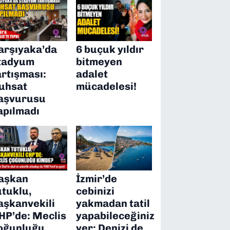
arşıyaka’da
6 buçuk yıldır
tadyum
bitmeyen
artışması:
adalet
uhsat
mücadelesi!
aşvurusu
apılmadı
aşkan
İzmir’de
utuklu,
cebinizi
aşkanvekili
yakmadan tatil
HP’de: Meclis
yapabileceğiniz
oğunluğu
yer: Denizi de