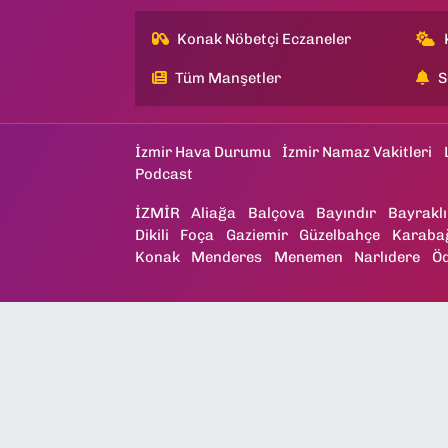
Konak Nöbetçi Eczaneler
Tüm Manşetler
S
İzmir Hava Durumu
İzmir Namaz Vakitleri
Podcast
İZMİR
Aliağa
Balçova
Bayındır
Bayraklı
Dikili
Foça
Gaziemir
Güzelbahçe
Karaba
Konak
Menderes
Menemen
Narlıdere
Ö