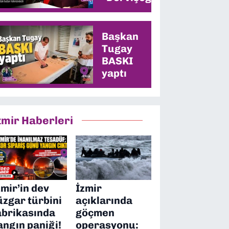
memleketinde
en yüksek oyu
alacağız”
Başkan
Tugay
BASKI
yaptı
zmir Haberleri
zmir’in dev
İzmir
üzgar türbini
açıklarında
abrikasında
göçmen
angın paniği!
operasyonu: