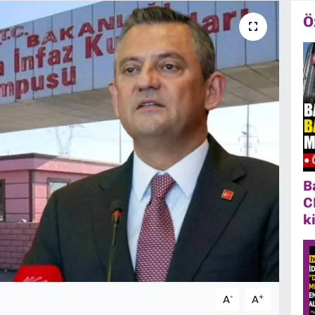
Ö
B
C
k
-
+
A
A