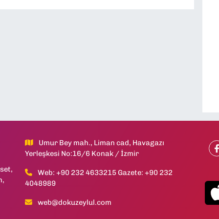
Umur Bey mah., Liman cad, Havagazı
Yerleşkesi No:16/6 Konak / İzmir
set,
Web: +90 232 4633215 Gazete: +90 232
h,
4048989
web@dokuzeylul.com