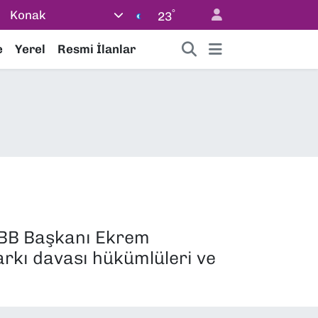
°
Konak
23
e
Yerel
Resmi İlanlar
 İBB Başkanı Ekrem
arkı davası hükümlüleri ve