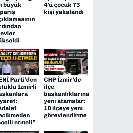
n büyük
4’ü çocuk 73
ipariş
kişi yakalandı
çıklamasının
rdından
levler
ükseldi
ENİ Parti’den
CHP İzmir’de
utuklu İzmirli
ilçe
aşkanlara
başkanlıklarına
iyaret:
yeni atamalar:
Adalet
10 ilçeye yeni
ecikmeden
görevlendirme
ecelli etmeli”