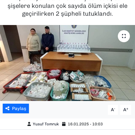
şişelere konulan çok sayıda ölüm içkisi ele
SAĞLIK
geçirilirken 2 şüpheli tutuklandı.
SPOR
TEKNOLOJİ
YAŞAM
YEREL YÖNETİMLER
Paylaş
-
+
A
A
Yusuf Tomruk
16.01.2025 - 10:03