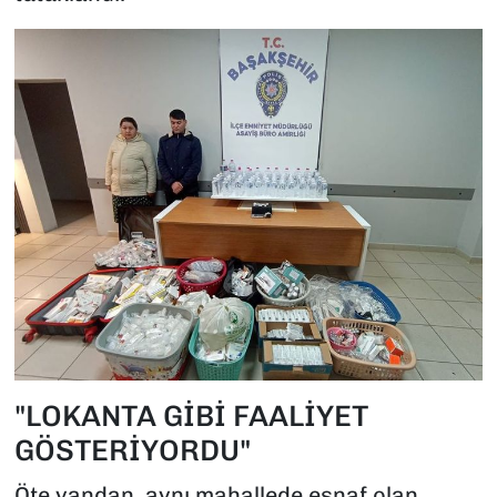
"LOKANTA GİBİ FAALİYET
GÖSTERİYORDU"
Öte yandan, aynı mahallede esnaf olan