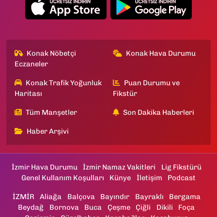
Konak Nöbetçi
Konak Hava Durumu
Eczaneler
Konak Trafik Yoğunluk
Puan Durumu ve
Haritası
Fikstür
Tüm Manşetler
Son Dakika Haberleri
Haber Arşivi
İzmir Hava Durumu
İzmir Namaz Vakitleri
Lig Fikstürü
Genel Kullanım Koşulları
Künye
İletişim
Podcast
İZMİR
Aliağa
Balçova
Bayındır
Bayraklı
Bergama
Beydağ
Bornova
Buca
Çeşme
Çiğli
Dikili
Foça