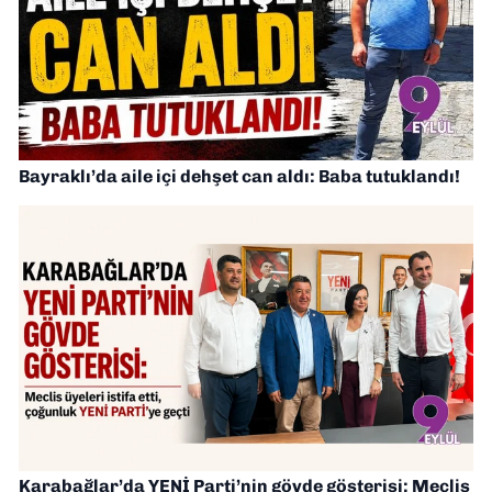
Bayraklı’da aile içi dehşet can aldı: Baba tutuklandı!
Karabağlar’da YENİ Parti’nin gövde gösterisi: Meclis