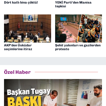
Dört katlı bina çöktü!
YENİ Parti’den Manisa
tepkisi
AKP'den Üsküdar
Şehit yakınları ve gazilerden
seçimlerine itiraz
protesto
Özel Haber