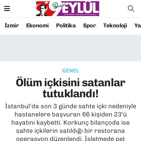
Resmi İlanlar
Konak Nöbetçi Eczaneler
İzmir
Ekonomi
Politika
Spor
Teknoloji
Y
BİLİM
Konak Hava Durumu
DÜNYA
Konak Trafik Yoğunluk Haritası
GENEL
EĞİTİM
Süper Lig Puan Durumu ve Fikstür
Ölüm içkisini satanlar
EKONOMİ
Tüm Manşetler
tutuklandı!
KÜLTÜR SANAT
Son Dakika Haberleri
İstanbul'da son 3 günde sahte içki nedeniyle
hastanelere başvuran 66 kişiden 23'ü
MAGAZİN
Haber Arşivi
hayatını kaybetti. Korkunç bilançoda ise
sahte içkilerin satıldığı bir restorana
POLİTİKA
operasyon düzenlendi. İşletmede pet