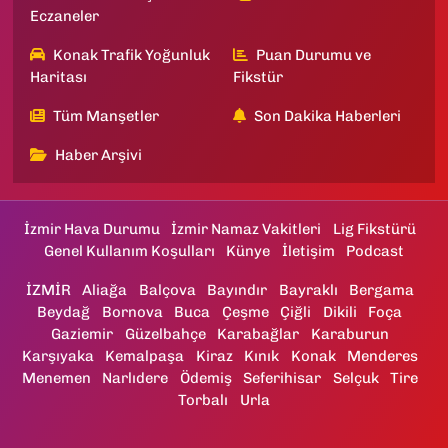
Eczaneler
Konak Trafik Yoğunluk
Puan Durumu ve
Haritası
Fikstür
Tüm Manşetler
Son Dakika Haberleri
Haber Arşivi
İzmir Hava Durumu
İzmir Namaz Vakitleri
Lig Fikstürü
Genel Kullanım Koşulları
Künye
İletişim
Podcast
İZMİR
Aliağa
Balçova
Bayındır
Bayraklı
Bergama
Beydağ
Bornova
Buca
Çeşme
Çiğli
Dikili
Foça
Gaziemir
Güzelbahçe
Karabağlar
Karaburun
Karşıyaka
Kemalpaşa
Kiraz
Kınık
Konak
Menderes
Menemen
Narlıdere
Ödemiş
Seferihisar
Selçuk
Tire
Torbalı
Urla