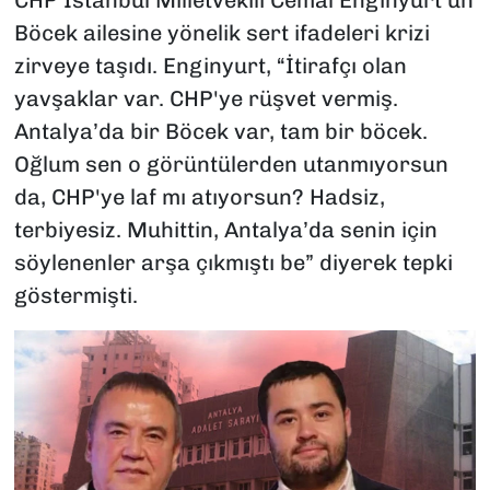
CHP İstanbul Milletvekili Cemal Enginyurt’un
Böcek ailesine yönelik sert ifadeleri krizi
zirveye taşıdı. Enginyurt, “İtirafçı olan
yavşaklar var. CHP'ye rüşvet vermiş.
Antalya’da bir Böcek var, tam bir böcek.
Oğlum sen o görüntülerden utanmıyorsun
da, CHP'ye laf mı atıyorsun? Hadsiz,
terbiyesiz. Muhittin, Antalya’da senin için
söylenenler arşa çıkmıştı be” diyerek tepki
göstermişti.