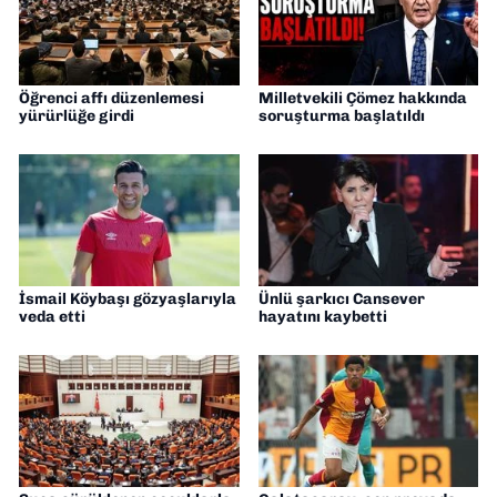
Öğrenci affı düzenlemesi
Milletvekili Çömez hakkında
yürürlüğe girdi
soruşturma başlatıldı
İsmail Köybaşı gözyaşlarıyla
Ünlü şarkıcı Cansever
veda etti
hayatını kaybetti