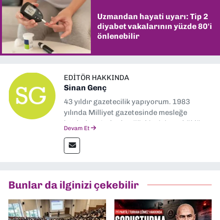
Uzmandan hayati uyarı: Tip 2
diyabet vakalarının yüzde 80'i
önlenebilir
EDITÖR HAKKINDA
Sinan Genç
43 yıldır gazetecilik yapıyorum. 1983
yılında Milliyet gazetesinde mesleğe
başladım. Ardından Türkiye’nin en köklü
Devam Et
gazetelerinden Yeni Asır’da 36 yıl boyunca
muhabir, editör, müdür yardımcısı ve spor
müdürü olarak görev yaptım. Ayrıca Yeni
Asır TV’de 7 yıl boyunca programlar
hazırlayıp sundum. Şu anda Dokuz Eylül
Bunlar da ilginizi çekebilir
Gazetesi'nde editörlük yapıyorum