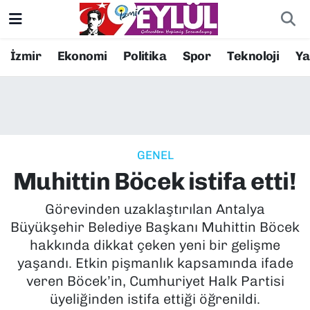
Resmi İlanlar
Konak Nöbetçi Eczaneler
İzmir
Ekonomi
Politika
Spor
Teknoloji
Y
BİLİM
Konak Hava Durumu
DÜNYA
Konak Trafik Yoğunluk Haritası
GENEL
EĞİTİM
Süper Lig Puan Durumu ve Fikstür
Muhittin Böcek istifa etti!
EKONOMİ
Tüm Manşetler
Görevinden uzaklaştırılan Antalya
Büyükşehir Belediye Başkanı Muhittin Böcek
KÜLTÜR SANAT
Son Dakika Haberleri
hakkında dikkat çeken yeni bir gelişme
yaşandı. Etkin pişmanlık kapsamında ifade
MAGAZİN
Haber Arşivi
veren Böcek’in, Cumhuriyet Halk Partisi
üyeliğinden istifa ettiği öğrenildi.
POLİTİKA