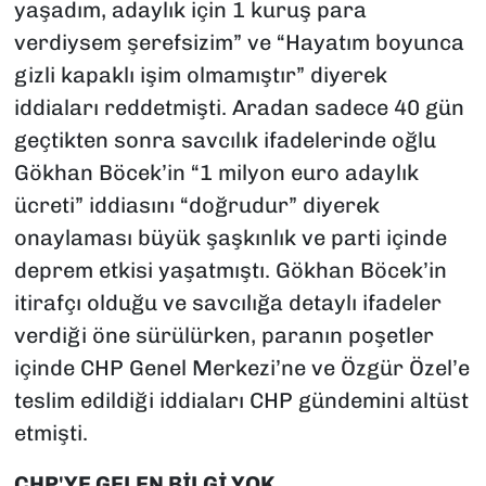
yaşadım, adaylık için 1 kuruş para
verdiysem şerefsizim” ve “Hayatım boyunca
gizli kapaklı işim olmamıştır” diyerek
iddiaları reddetmişti. Aradan sadece 40 gün
geçtikten sonra savcılık ifadelerinde oğlu
Gökhan Böcek’in “1 milyon euro adaylık
ücreti” iddiasını “doğrudur” diyerek
onaylaması büyük şaşkınlık ve parti içinde
deprem etkisi yaşatmıştı. Gökhan Böcek’in
itirafçı olduğu ve savcılığa detaylı ifadeler
verdiği öne sürülürken, paranın poşetler
içinde CHP Genel Merkezi’ne ve Özgür Özel’e
teslim edildiği iddiaları CHP gündemini altüst
etmişti.
CHP'YE GELEN BİLGİ YOK