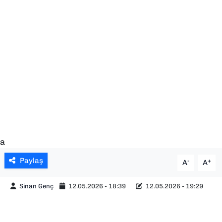
SAĞLIK
SPOR
TEKNOLOJİ
YAŞAM
YEREL YÖNETİMLER
a
Paylaş
-
+
A
A
Sinan Genç
12.05.2026 - 18:39
12.05.2026 - 19:29