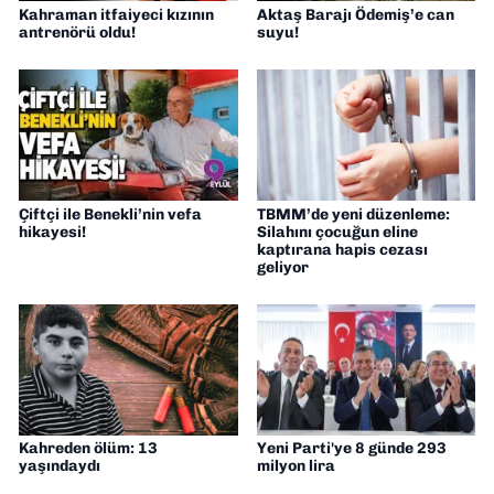
Kahraman itfaiyeci kızının
Aktaş Barajı Ödemiş’e can
antrenörü oldu!
suyu!
Çiftçi ile Benekli’nin vefa
TBMM’de yeni düzenleme:
hikayesi!
Silahını çocuğun eline
kaptırana hapis cezası
geliyor
Kahreden ölüm: 13
Yeni Parti'ye 8 günde 293
yaşındaydı
milyon lira