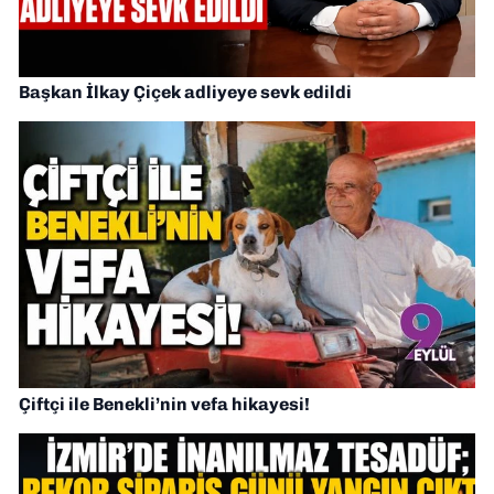
Başkan İlkay Çiçek adliyeye sevk edildi
Çiftçi ile Benekli’nin vefa hikayesi!