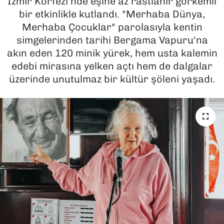
İzmir Körfezi'nde eşine az rastlanır görkemli
bir etkinlikle kutlandı. "Merhaba Dünya,
SAĞLIK
Merhaba Çocuklar" parolasıyla kentin
simgelerinden tarihi Bergama Vapuru'na
SPOR
akın eden 120 minik yürek, hem usta kalemin
edebi mirasına yelken açtı hem de dalgalar
TEKNOLOJİ
üzerinde unutulmaz bir kültür şöleni yaşadı.
YAŞAM
YEREL YÖNETİMLER