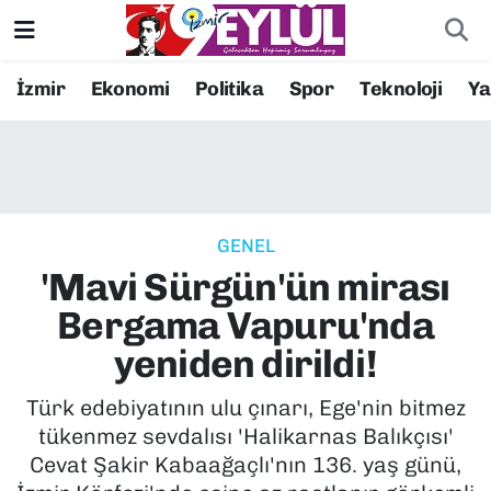
Resmi İlanlar
Konak Nöbetçi Eczaneler
İzmir
Ekonomi
Politika
Spor
Teknoloji
Y
BİLİM
Konak Hava Durumu
DÜNYA
Konak Trafik Yoğunluk Haritası
GENEL
EĞİTİM
Süper Lig Puan Durumu ve Fikstür
'Mavi Sürgün'ün mirası
EKONOMİ
Tüm Manşetler
Bergama Vapuru'nda
yeniden dirildi!
KÜLTÜR SANAT
Son Dakika Haberleri
Türk edebiyatının ulu çınarı, Ege'nin bitmez
MAGAZİN
Haber Arşivi
tükenmez sevdalısı 'Halikarnas Balıkçısı'
Cevat Şakir Kabaağaçlı'nın 136. yaş günü,
POLİTİKA