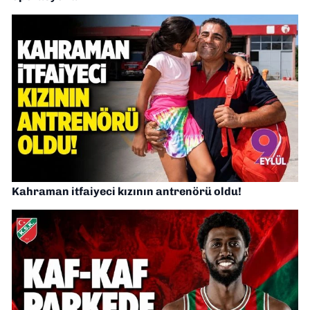
Kahraman itfaiyeci kızının antrenörü oldu!