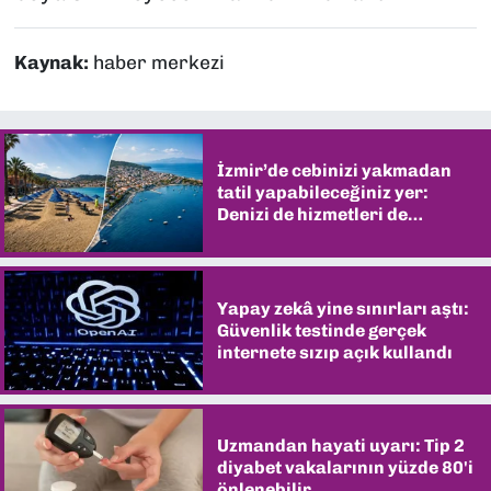
Kaynak:
haber merkezi
İzmir’de cebinizi yakmadan
tatil yapabileceğiniz yer:
Denizi de hizmetleri de
şaşırtıyor
Yapay zekâ yine sınırları aştı:
Güvenlik testinde gerçek
internete sızıp açık kullandı
Uzmandan hayati uyarı: Tip 2
diyabet vakalarının yüzde 80'i
önlenebilir