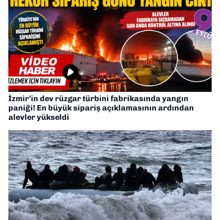
İzmir’in dev rüzgar türbini fabrikasında yangın
paniği! En büyük sipariş açıklamasının ardından
alevler yükseldi