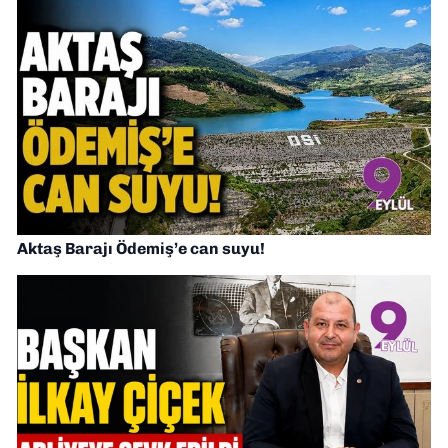
Aktaş Barajı Ödemiş’e can suyu!