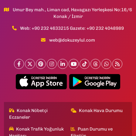
Umur Bey mah., Liman cad, Havagazı Yerleşkesi No:16/6
Konak / İzmir
Web: +90 232 4633215 Gazete: +90 232 4048989
web@dokuzeylul.com
Konak Nöbetçi
Konak Hava Durumu
Eczaneler
Konak Trafik Yoğunluk
Puan Durumu ve
Haritası
Fikstür