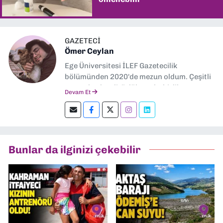
GAZETECİ
Ömer Ceylan
Ege Üniversitesi İLEF Gazetecilik
bölümünden 2020'de mezun oldum. Çeşitli
gazetelerde editörlük, muhabirlik yaptım.
Devam Et
Şu an kültür-sanat muhabirliği ve
editörlük yapıyorum.
Bunlar da ilginizi çekebilir