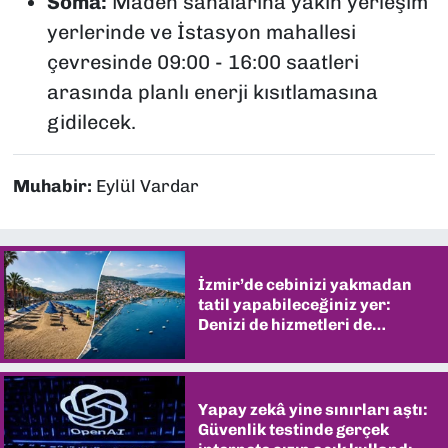
Soma:
Maden sahalarına yakın yerleşim
yerlerinde ve İstasyon mahallesi
çevresinde 09:00 - 16:00 saatleri
arasında planlı enerji kısıtlamasına
gidilecek.
Muhabir:
Eylül Vardar
İzmir’de cebinizi yakmadan
tatil yapabileceğiniz yer:
Denizi de hizmetleri de
şaşırtıyor
Yapay zekâ yine sınırları aştı:
Güvenlik testinde gerçek