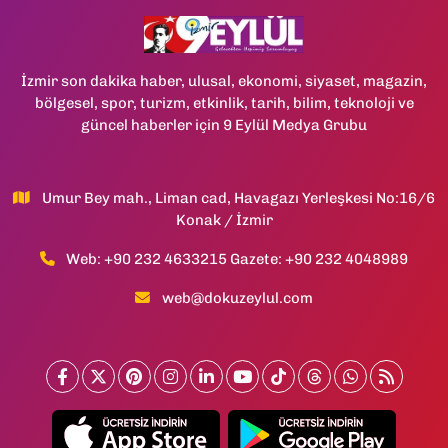
İzmir son dakika haber, ulusal, ekonomi, siyaset, magazin,
bölgesel, spor, turizm, etkinlik, tarih, bilim, teknoloji ve
güncel haberler için 9 Eylül Medya Grubu
Umur Bey mah., Liman cad, Havagazı Yerleşkesi No:16/6
Konak / İzmir
Web: +90 232 4633215 Gazete: +90 232 4048989
web@dokuzeylul.com