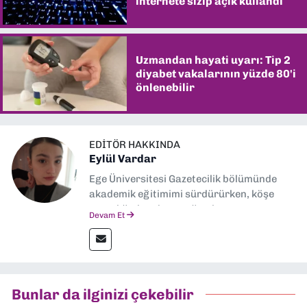
internete sızıp açık kullandı
Uzmandan hayati uyarı: Tip 2
diyabet vakalarının yüzde 80'i
önlenebilir
EDITÖR HAKKINDA
Eylül Vardar
Ege Üniversitesi Gazetecilik bölümünde
akademik eğitimimi sürdürürken, köşe
yazarlığıyla adım attığım basın
Devam Et
sektöründe şu an muhabirlik yapıyorum.
Bunlar da ilginizi çekebilir