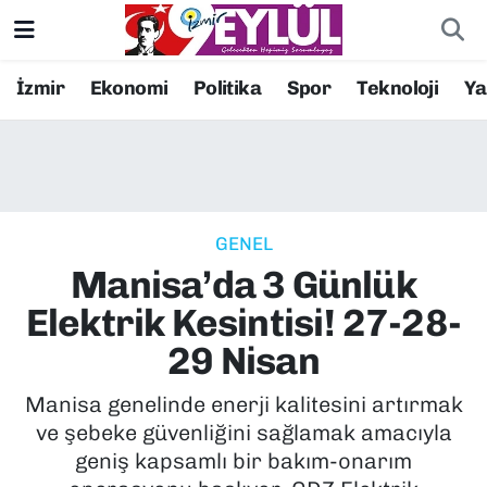
Resmi İlanlar
Konak Nöbetçi Eczaneler
İzmir
Ekonomi
Politika
Spor
Teknoloji
Y
BİLİM
Konak Hava Durumu
DÜNYA
Konak Trafik Yoğunluk Haritası
GENEL
EĞİTİM
Süper Lig Puan Durumu ve Fikstür
Manisa’da 3 Günlük
EKONOMİ
Tüm Manşetler
Elektrik Kesintisi! 27-28-
29 Nisan
KÜLTÜR SANAT
Son Dakika Haberleri
Manisa genelinde enerji kalitesini artırmak
MAGAZİN
Haber Arşivi
ve şebeke güvenliğini sağlamak amacıyla
geniş kapsamlı bir bakım-onarım
POLİTİKA