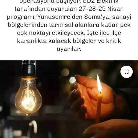
operasyonu başlıyor. GDZ Elektrik
tarafından duyurulan 27-28-29 Nisan
SAĞLIK
programı; Yunusemre’den Soma’ya, sanayi
bölgelerinden tarımsal alanlara kadar pek
SPOR
çok noktayı etkileyecek. İşte ilçe ilçe
karanlıkta kalacak bölgeler ve kritik
TEKNOLOJİ
uyarılar.
YAŞAM
YEREL YÖNETİMLER