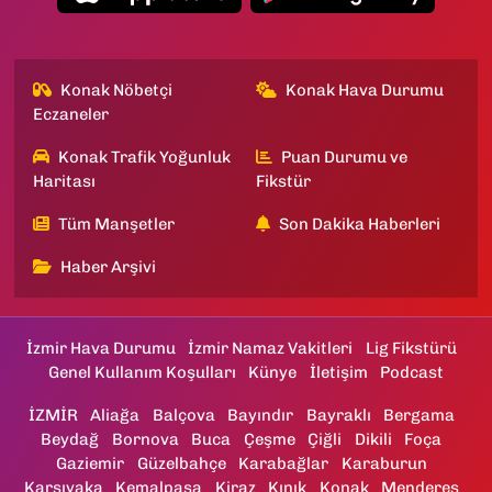
Konak Nöbetçi
Konak Hava Durumu
Eczaneler
Konak Trafik Yoğunluk
Puan Durumu ve
Haritası
Fikstür
Tüm Manşetler
Son Dakika Haberleri
Haber Arşivi
İzmir Hava Durumu
İzmir Namaz Vakitleri
Lig Fikstürü
Genel Kullanım Koşulları
Künye
İletişim
Podcast
İZMİR
Aliağa
Balçova
Bayındır
Bayraklı
Bergama
Beydağ
Bornova
Buca
Çeşme
Çiğli
Dikili
Foça
Gaziemir
Güzelbahçe
Karabağlar
Karaburun
Karşıyaka
Kemalpaşa
Kiraz
Kınık
Konak
Menderes