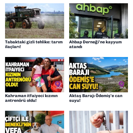
Tabaktaki gizli tehlike: tarım
Ahbap Derneği’ne kayyum
ilaçları!
atandı
Kahraman itfaiyeci kızının
Aktaş Barajı Ödemiş’e can
antrenörü oldu!
suyu!