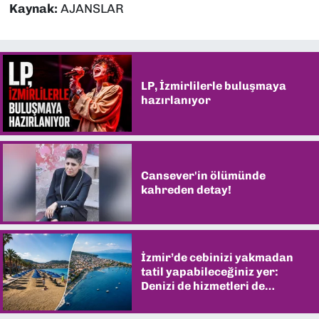
Kaynak:
AJANSLAR
LP, İzmirlilerle buluşmaya
hazırlanıyor
Cansever'in ölümünde
kahreden detay!
İzmir’de cebinizi yakmadan
tatil yapabileceğiniz yer:
Denizi de hizmetleri de
şaşırtıyor