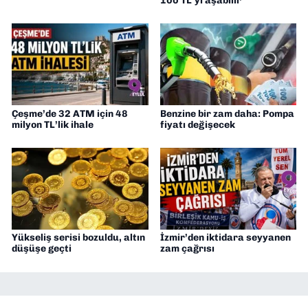
100 TL’yi aşabilir
Çeşme’de 32 ATM için 48
Benzine bir zam daha: Pompa
milyon TL’lik ihale
fiyatı değişecek
Yükseliş serisi bozuldu, altın
İzmir’den iktidara seyyanen
düşüşe geçti
zam çağrısı