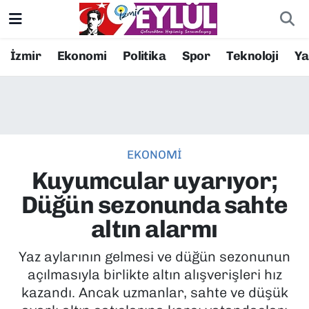
Resmi İlanlar
Konak Nöbetçi Eczaneler
İzmir
Ekonomi
Politika
Spor
Teknoloji
Y
BİLİM
Konak Hava Durumu
DÜNYA
Konak Trafik Yoğunluk Haritası
EKONOMİ
EĞİTİM
Süper Lig Puan Durumu ve Fikstür
Kuyumcular uyarıyor;
EKONOMİ
Tüm Manşetler
Düğün sezonunda sahte
altın alarmı
KÜLTÜR SANAT
Son Dakika Haberleri
Yaz aylarının gelmesi ve düğün sezonunun
MAGAZİN
Haber Arşivi
açılmasıyla birlikte altın alışverişleri hız
kazandı. Ancak uzmanlar, sahte ve düşük
POLİTİKA