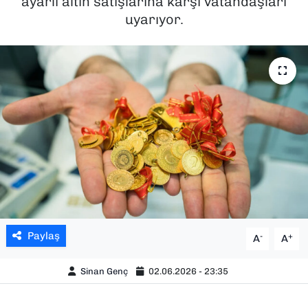
ayarlı altın satışlarına karşı vatandaşları
uyarıyor.
SAĞLIK
SPOR
TEKNOLOJİ
YAŞAM
YEREL YÖNETİMLER
Paylaş
-
+
A
A
Sinan Genç
02.06.2026 - 23:35