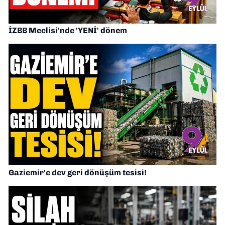
İZBB Meclisi'nde 'YENİ' dönem
Gaziemir'e dev geri dönüşüm tesisi!