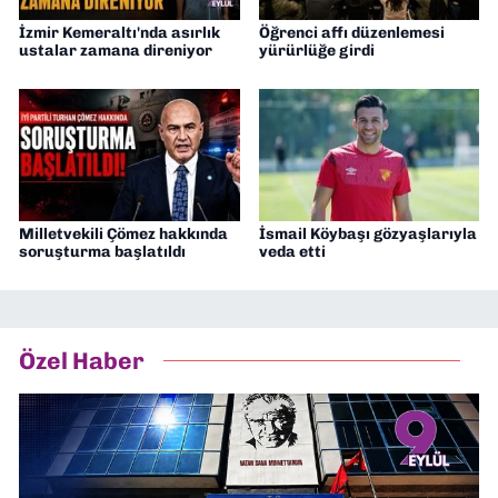
İzmir Kemeraltı'nda asırlık
Öğrenci affı düzenlemesi
ustalar zamana direniyor
yürürlüğe girdi
Milletvekili Çömez hakkında
İsmail Köybaşı gözyaşlarıyla
soruşturma başlatıldı
veda etti
Özel Haber