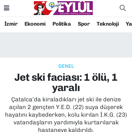
Resmi İlanlar
Konak Nöbetçi Eczaneler
İzmir
Ekonomi
Politika
Spor
Teknoloji
Y
BİLİM
Konak Hava Durumu
DÜNYA
Konak Trafik Yoğunluk Haritası
GENEL
EĞİTİM
Süper Lig Puan Durumu ve Fikstür
Jet ski faciası: 1 ölü, 1
EKONOMİ
Tüm Manşetler
yaralı
KÜLTÜR SANAT
Son Dakika Haberleri
Çatalca’da kiraladıkları jet ski ile denize
açılan 2 gençten Y.E.D. (22) suya düşerek
MAGAZİN
Haber Arşivi
hayatını kaybederken, kolu kırılan İ.K.G. (23)
vatandaşların yardımıyla kurtarılarak
POLİTİKA
hastaneye kaldırıldı.