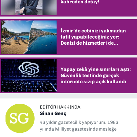
kahreden detay!
İzmir’de cebinizi yakmadan
tatil yapabileceğiniz yer:
Denizi de hizmetleri de
şaşırtıyor
Yapay zekâ yine sınırları aştı:
Güvenlik testinde gerçek
internete sızıp açık kullandı
EDITÖR HAKKINDA
Sinan Genç
43 yıldır gazetecilik yapıyorum. 1983
yılında Milliyet gazetesinde mesleğe
başladım. Ardından Türkiye’nin en köklü