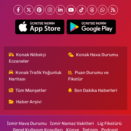
Konak Nöbetçi
Konak Hava Durumu
Eczaneler
Konak Trafik Yoğunluk
Puan Durumu ve
Haritası
Fikstür
Tüm Manşetler
Son Dakika Haberleri
Haber Arşivi
İzmir Hava Durumu
İzmir Namaz Vakitleri
Lig Fikstürü
Genel Kullanım Koşulları
Künye
İletişim
Podcast