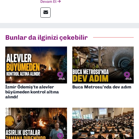
Devam Et
gazetelerinden Yeni Asır’da 36 yıl boyunca
muhabir, editör, müdür yardımcısı ve spor
müdürü olarak görev yaptım. Ayrıca Yeni
Asır TV’de 7 yıl boyunca programlar
hazırlayıp sundum. Şu anda Dokuz Eylül
Bunlar da ilginizi çekebilir
Gazetesi'nde editörlük yapıyorum
İzmir Ödemiş'te alevler
Buca Metrosu’nda dev adım
büyümeden kontrol altına
alındı!