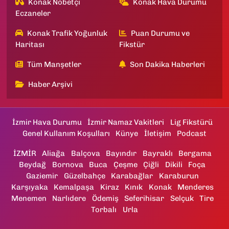
Konak Nöbetçi
Konak Hava Durumu
Eczaneler
Konak Trafik Yoğunluk
Puan Durumu ve
Haritası
Fikstür
Tüm Manşetler
Son Dakika Haberleri
Haber Arşivi
İzmir Hava Durumu
İzmir Namaz Vakitleri
Lig Fikstürü
Genel Kullanım Koşulları
Künye
İletişim
Podcast
İZMİR
Aliağa
Balçova
Bayındır
Bayraklı
Bergama
Beydağ
Bornova
Buca
Çeşme
Çiğli
Dikili
Foça
Gaziemir
Güzelbahçe
Karabağlar
Karaburun
Karşıyaka
Kemalpaşa
Kiraz
Kınık
Konak
Menderes
Menemen
Narlıdere
Ödemiş
Seferihisar
Selçuk
Tire
Torbalı
Urla