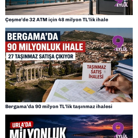
Çeşme’de 32 ATM için 48 milyon TL’lik ihale
Bergama’da 90 milyon TL’lik taşınmaz ihalesi