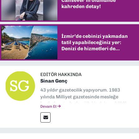
Cansever'in ölümünde
kahreden detay!
İzmir’de cebinizi yakmadan
tatil yapabileceğiniz yer:
Denizi de hizmetleri de
şaşırtıyor
EDITÖR HAKKINDA
Sinan Genç
43 yıldır gazetecilik yapıyorum. 1983
yılında Milliyet gazetesinde mesleğe
başladım. Ardından Türkiye’nin en köklü
Devam Et
gazetelerinden Yeni Asır’da 36 yıl boyunca
muhabir, editör, müdür yardımcısı ve spor
müdürü olarak görev yaptım. Ayrıca Yeni
Asır TV’de 7 yıl boyunca programlar
hazırlayıp sundum. Şu anda Dokuz Eylül