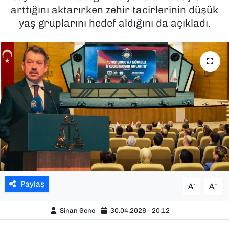
arttığını aktarırken zehir tacirlerinin düşük
SAĞLIK
yaş gruplarını hedef aldığını da açıkladı.
SPOR
TEKNOLOJİ
YAŞAM
YEREL YÖNETİMLER
Paylaş
-
+
A
A
Sinan Genç
30.04.2026 - 20:12