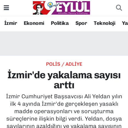
Resmi İlanlar
Konak Nöbetçi Eczaneler
İzmir
Ekonomi
Politika
Spor
Teknoloji
Y
BİLİM
Konak Hava Durumu
DÜNYA
Konak Trafik Yoğunluk Haritası
POLİS / ADLİYE
EĞİTİM
Süper Lig Puan Durumu ve Fikstür
İzmir'de yakalama sayısı
EKONOMİ
Tüm Manşetler
arttı
KÜLTÜR SANAT
Son Dakika Haberleri
İzmir Cumhuriyet Başsavcısı Ali Yeldan yılın
ilk 4 ayında İzmir'de gerçekleşen yasaklı
MAGAZİN
Haber Arşivi
madde operasyonları ve soruşturma
süreçlerine ilişkin bilgi verdi. Yeldan, dosya
POLİTİKA
sayılarının azaldığını ve yakalama sayısının