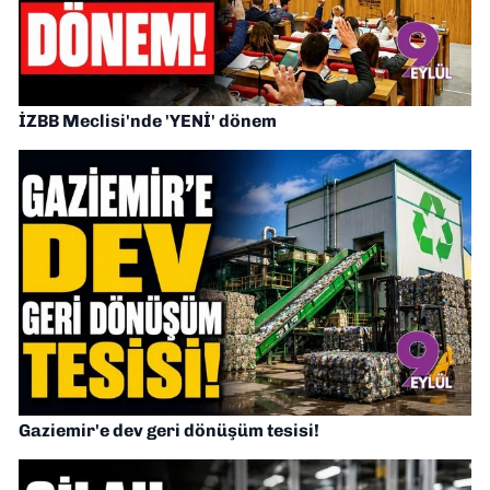
İZBB Meclisi'nde 'YENİ' dönem
Gaziemir'e dev geri dönüşüm tesisi!