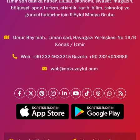
İzmir son dakika haber, ulusal, ekonomi, siyaset, magazin,
bölgesel, spor, turizm, etkinlik, tarih, bilim, teknoloji ve
güncel haberler için 9 Eylül Medya Grubu
Umur Bey mah., Liman cad, Havagazı Yerleşkesi No:16/6
Konak / İzmir
Web: +90 232 4633215 Gazete: +90 232 4048989
web@dokuzeylul.com