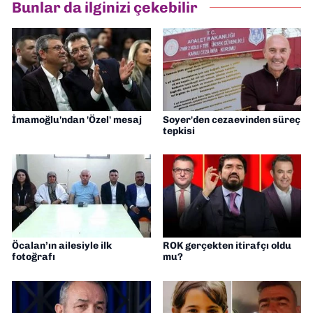
Bunlar da ilginizi çekebilir
Gazetesi'nde editörlük yapıyorum
İmamoğlu'ndan 'Özel' mesaj
Soyer'den cezaevinden süreç
tepkisi
Öcalan’ın ailesiyle ilk
ROK gerçekten itirafçı oldu
fotoğrafı
mu?