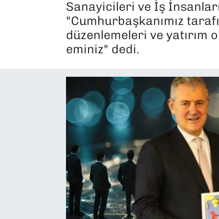
Sanayicileri ve İş İnsanla
SAĞLIK
"Cumhurbaşkanımız tarafınd
düzenlemeleri ve yatırım 
SPOR
eminiz" dedi.
TEKNOLOJİ
YAŞAM
YEREL YÖNETİMLER