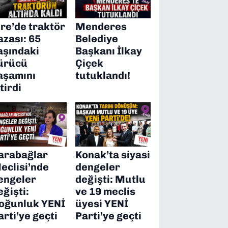
ire’de traktör
Menderes
azası: 65
Belediye
aşındaki
Başkanı İlkay
ürücü
Çiçek
aşamını
tutuklandı!
itirdi
arabağlar
Konak’ta siyasi
eclisi’nde
dengeler
engeler
değişti: Mutlu
eğişti:
ve 19 meclis
oğunluk YENİ
üyesi YENİ
arti’ye geçti
Parti’ye geçti