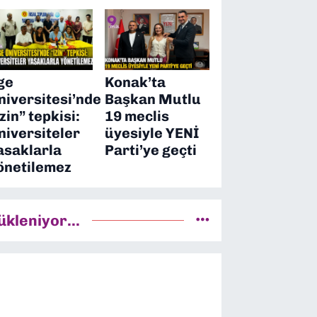
ge
Konak’ta
niversitesi’nde
Başkan Mutlu
izin” tepkisi:
19 meclis
niversiteler
üyesiyle YENİ
asaklarla
Parti’ye geçti
önetilemez
ükleniyor...