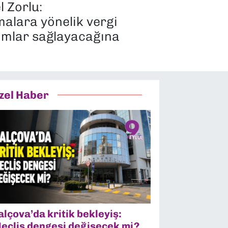
l Zorlu:
malara yönelik vergi
dımlar sağlayacağına
zel Haber
alçova’da kritik bekleyiş:
eclis dengesi değişecek mi?