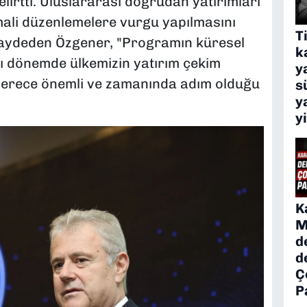
elirtti. Uluslararası doğrudan yatırımları
mali düzenlemelere vurgu yapılmasını
T
kaydeden Özgener, "Programın küresel
k
ığı dönemde ülkemizin yatırım çekim
y
derece önemli ve zamanında adım olduğu
s
y
y
K
M
d
d
Ç
P