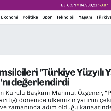
DOLAR
47,7436
%0.18
EURO
55,2510
%0.32
Ekonomi
Politika
Spor
Teknoloji
Yaşam
Türkiy
STERLİN
64,4811
%0.38
GRAM ALTIN
6648.99
%2.59
BİST100
13.779
%-14
BITCOIN
64.960,21
%0.87
msilcileri "Türkiye Yüzyılı 
nı değerlendirdi
tim Kurulu Başkanı Mahmut Özgener, "
n arttığı dönemde ülkemizin yatırım ç
 ve zamanında adım olduğu kanaatind