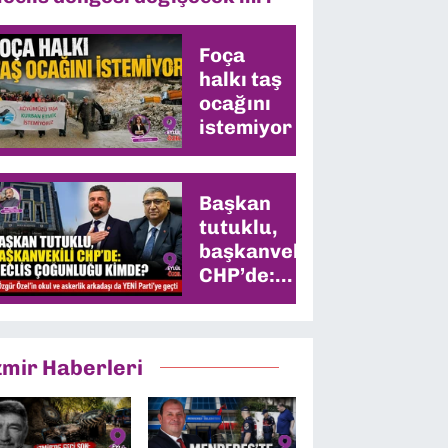
Foça
halkı taş
ocağını
istemiyor
Başkan
tutuklu,
başkanvekili
CHP’de:
Meclis
çoğunluğu
kimde?
zmir Haberleri