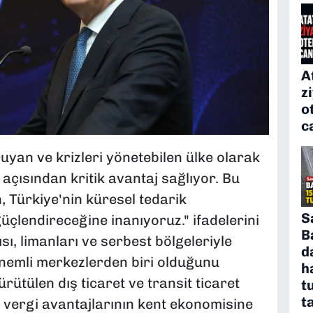
A
z
o
c
ruyan ve krizleri yönetebilen ülke olarak
açısından kritik avantaj sağlıyor. Bu
 Türkiye'nin küresel tedarik
S
üçlendireceğine inanıyoruz." ifadelerini
B
ısı, limanları ve serbest bölgeleriyle
d
 önemli merkezlerden biri olduğunu
h
rütülen dış ticaret ve transit ticaret
t
t
ek vergi avantajlarının kent ekonomisine