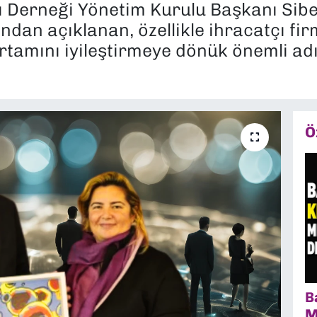
rı Derneği Yönetim Kurulu Başkanı Sibe
an açıklanan, özellikle ihracatçı fir
ortamını iyileştirmeye dönük önemli a
Ö
B
M