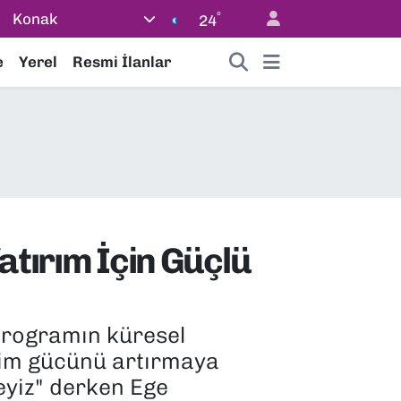
°
Konak
24
e
Yerel
Resmi İlanlar
Yatırım İçin Güçlü
Programın küresel
ekim gücünü artırmaya
eyiz" derken Ege