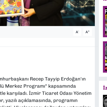
-
+
A
A
Cumhurbaşkanı Recep Tayyip Erdoğan'ın
Güçlü Merkez Programı" kapsamında
İ
le karşıladı. İzmir Ticaret Odası Yönetim
, yazılı açıklamasında, programın