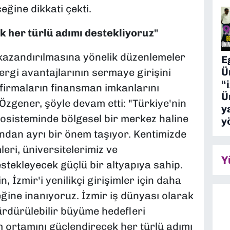
eğine dikkati çekti.
k her türlü adımı destekliyoruz"
 kazandırılmasına yönelik düzenlemeler
E
Ü
vergi avantajlarının sermaye girişini
“
 firmaların finansman imkanlarını
Ü
Özgener, şöyle devam etti: "Türkiye'nin
y
osisteminde bölgesel bir merkez haline
y
sından ayrı bir önem taşıyor. Kentimizde
leri, üniversitelerimiz ve
Y
stekleyecek güçlü bir altyapıya sahip.
 İzmir'i yenilikçi girişimler için daha
eğine inanıyoruz. İzmir iş dünyası olarak
ürdürülebilir büyüme hedefleri
 ortamını güçlendirecek her türlü adımı