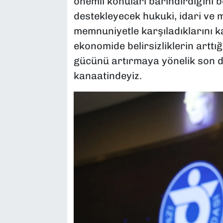
önemli konuları barındırdığını b
destekleyecek hukuki, idari ve 
memnuniyetle karşıladıklarını 
ekonomide belirsizliklerin artt
gücünü artırmaya yönelik son 
kanaatindeyiz.