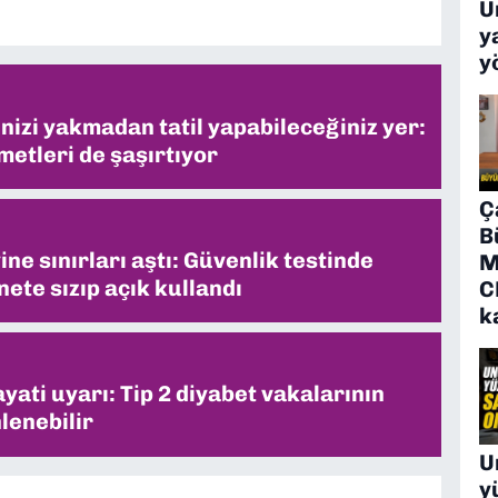
Ü
y
y
inizi yakmadan tatil yapabileceğiniz yer:
metleri de şaşırtıyor
Ç
B
ne sınırları aştı: Güvenlik testinde
M
ete sızıp açık kullandı
C
k
ati uyarı: Tip 2 diyabet vakalarının
lenebilir
U
y