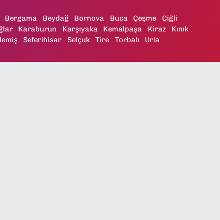
Bergama
Beydağ
Bornova
Buca
Çeşme
Çiğli
ğlar
Karaburun
Karşıyaka
Kemalpaşa
Kiraz
Kınık
demiş
Seferihisar
Selçuk
Tire
Torbalı
Urla