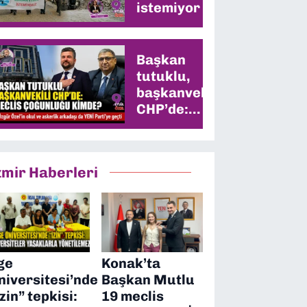
istemiyor
Başkan
tutuklu,
başkanvekili
CHP’de:
Meclis
çoğunluğu
kimde?
zmir Haberleri
ge
Konak’ta
niversitesi’nde
Başkan Mutlu
izin” tepkisi:
19 meclis