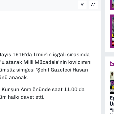
-
+
A
A
ayıs 1919’da İzmir’in işgali sırasında
n’u atarak Milli Mücadele’nin kıvılcımını
İ
lümsüz simgesi ‘Şehit Gazeteci Hasan
ünü anacak.
 Kurşun Anıtı önünde saat 11.00'da
m halkı davet etti.
E
Ü
“