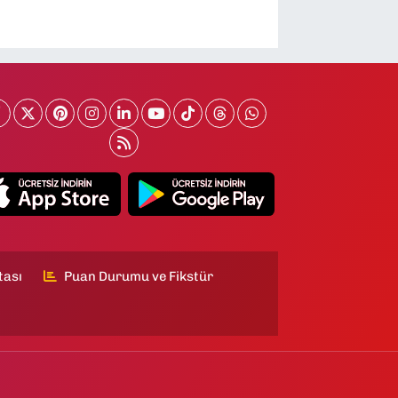
tası
Puan Durumu ve Fikstür