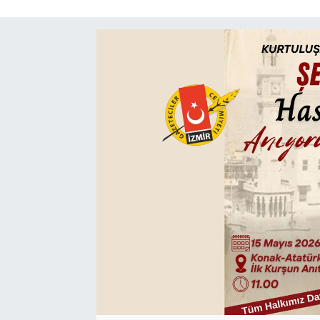
SAĞLIK
SPOR
TEKNOLOJİ
YAŞAM
YEREL YÖNETİMLER