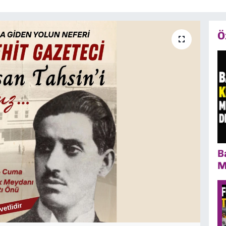
Ö
B
M