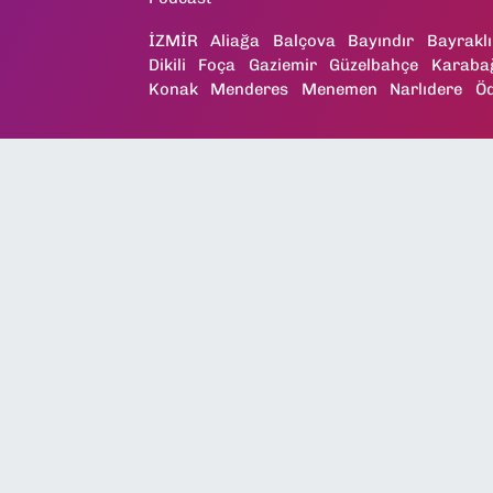
İZMİR
Aliağa
Balçova
Bayındır
Bayraklı
Dikili
Foça
Gaziemir
Güzelbahçe
Karaba
Konak
Menderes
Menemen
Narlıdere
Ö