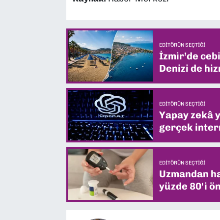
EDITÖRÜN SEÇTIĞI
İzmir’de ceb
Denizi de hiz
EDITÖRÜN SEÇTIĞI
Yapay zekâ yi
gerçek intern
EDITÖRÜN SEÇTIĞI
Uzmandan hay
yüzde 80'i ön