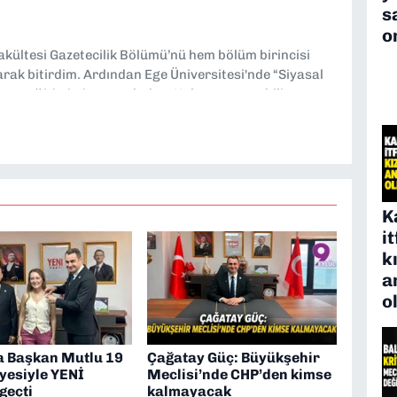
s
o
Fakültesi Gazetecilik Bölümü’nü hem bölüm birincisi
larak bitirdim. Ardından Ege Üniversitesi'nde “Siyasal
lisans eğitimimi tamamladım. Halen aynı anabilim
ciliği” üzerine doktora eğitimim sürüyor. 9 Eylül'de
ev almaktayım. Hak odaklı haberciliğe dair
K
i
k
a
o
a Başkan Mutlu 19
Çağatay Güç: Büyükşehir
yesiyle YENİ
Meclisi’nde CHP’den kimse
 geçti
kalmayacak