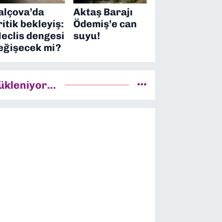
alçova’da
Aktaş Barajı
ritik bekleyiş:
Ödemiş’e can
eclis dengesi
suyu!
eğişecek mi?
ükleniyor...