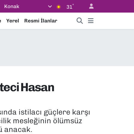
°
Konak
31
e
Yerel
Resmi İlanlar
eteci Hasan
ında istilacı güçlere karşı
cilik mesleğinin ölümsüz
ü anacak.