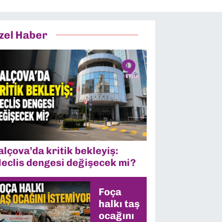
zel Haber
alçova’da kritik bekleyiş:
eclis dengesi değişecek mi?
Foça
halkı taş
ocağını