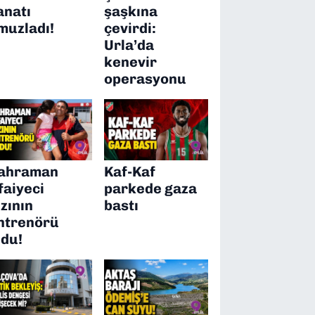
anatı
şaşkına
muzladı!
çevirdi:
Urla’da
kenevir
operasyonu
ahraman
Kaf-Kaf
tfaiyeci
parkede gaza
ızının
bastı
ntrenörü
ldu!