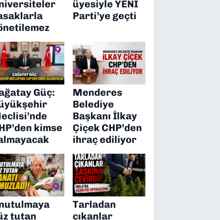
niversiteler
üyesiyle YENİ
asaklarla
Parti’ye geçti
önetilemez
ağatay Güç:
Menderes
üyükşehir
Belediye
eclisi’nde
Başkanı İlkay
HP’den kimse
Çiçek CHP’den
almayacak
ihraç ediliyor
nutulmaya
Tarladan
üz tutan
çıkanlar