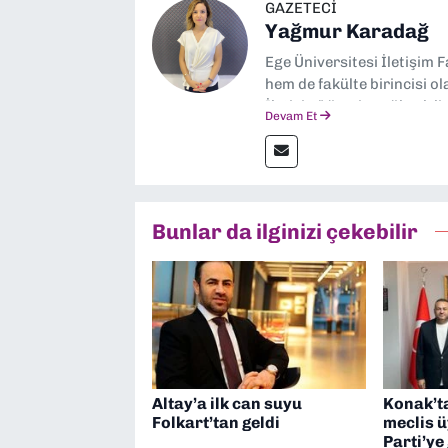
GAZETECI
Yağmur Karadağ
Ege Üniversitesi İletişim 
hem de fakülte birincisi o
İletişim” üzerine yüksek 
Devam Et
dalında “İklim Krizi Haber
“Haber Müdürü” olarak gör
çalışmalar yapıyorum
Bunlar da ilginizi çekebilir
Altay’a ilk can suyu
Konak’t
Folkart’tan geldi
meclis ü
Parti’ye