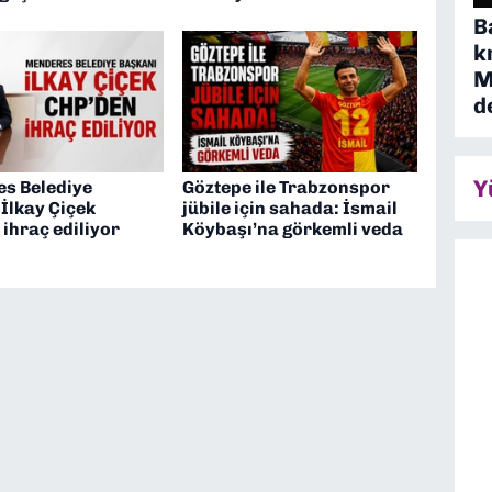
B
k
M
d
Y
s Belediye
Göztepe ile Trabzonspor
İlkay Çiçek
jübile için sahada: İsmail
ihraç ediliyor
Köybaşı’na görkemli veda