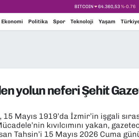
DOLAR
47,7069
%0.17
EURO
55,0265
%0.01
Ekonomi
Politika
Spor
Teknoloji
Yaşam
Türkiy
STERLİN
64,1897
%0.02
GRAM ALTIN
6574.81
%1.44
BİST100
13.887
%64
den yolun neferi Şehit Gaz
 15 Mayıs 1919’da İzmir’in işgali sıras
 Mücadele’nin kıvılcımını yakan, gazete
asan Tahsin’i 15 Mayıs 2026 Cuma gün