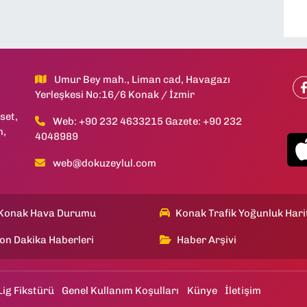
Umur Bey mah., Liman cad, Havagazı
Yerleşkesi No:16/6 Konak / İzmir
set,
Web: +90 232 4633215 Gazete: +90 232
h,
4048989
web@dokuzeylul.com
Konak Hava Durumu
Konak Trafik Yoğunluk Hari
on Dakika Haberleri
Haber Arşivi
Lig Fikstürü
Genel Kullanım Koşulları
Künye
İletişim