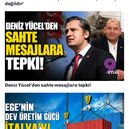
değildir'
Deniz Yücel'den sahte mesajlara tepki!