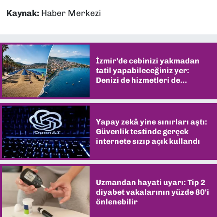
Kaynak:
Haber Merkezi
İzmir’de cebinizi yakmadan
tatil yapabileceğiniz yer:
Denizi de hizmetleri de
şaşırtıyor
Yapay zekâ yine sınırları aştı:
Güvenlik testinde gerçek
internete sızıp açık kullandı
Uzmandan hayati uyarı: Tip 2
diyabet vakalarının yüzde 80'i
önlenebilir