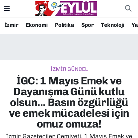
Resmi İlanlar
Konak Nöbetçi Eczaneler
İzmir
Ekonomi
Politika
Spor
Teknoloji
Y
BİLİM
Konak Hava Durumu
DÜNYA
Konak Trafik Yoğunluk Haritası
İZMİR GÜNCEL
EĞİTİM
Süper Lig Puan Durumu ve Fikstür
İGC: 1 Mayıs Emek ve
EKONOMİ
Tüm Manşetler
Dayanışma Günü kutlu
olsun... Basın özgürlüğü
KÜLTÜR SANAT
Son Dakika Haberleri
ve emek mücadelesi için
MAGAZİN
Haber Arşivi
omuz omuza!
POLİTİKA
İzmir Gazeteciler Cemiyeti, 1 Mayıs Emek ve