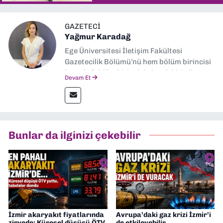
GAZETECI
Yağmur Karadağ
Ege Üniversitesi İletişim Fakültesi
Gazetecilik Bölümü’nü hem bölüm birincisi
hem de fakülte birincisi olarak bitirdim.
Devam Et
Ardından Ege Üniversitesi'nde “Siyasal
İletişim” üzerine yüksek lisans eğitimimi
tamamladım. Halen aynı anabilim dalında
“İklim Krizi Haberciliği” üzerine doktora
eğitimim sürüyor. 9 Eylül'de “Haber
Bunlar da ilginizi çekebilir
Müdürü” olarak görev almaktayım. Hak
odaklı haberciliğe dair çalışmalar
yapıyorum
İzmir akaryakıt fiyatlarında
Avrupa’daki gaz krizi İzmir’i
zirvede: Küresel düşüşü ÖTV
de etkileyebilir