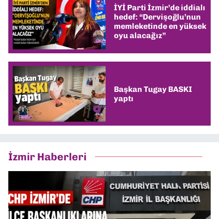
İYİ Parti İzmir’de iddialı
hedef: “Dervişoğlu’nun
memleketinde en yüksek
oyu alacağız”
Başkan Tugay BASKI
yaptı
İzmir Haberleri