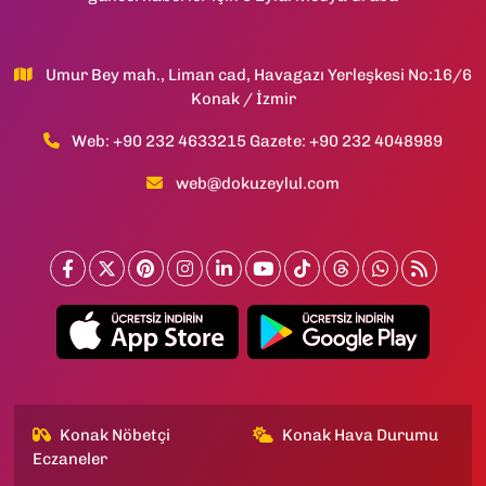
Umur Bey mah., Liman cad, Havagazı Yerleşkesi No:16/6
Konak / İzmir
Web: +90 232 4633215 Gazete: +90 232 4048989
web@dokuzeylul.com
Konak Nöbetçi
Konak Hava Durumu
Eczaneler