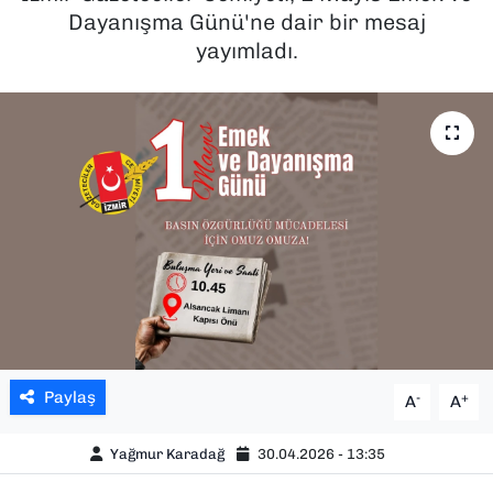
Dayanışma Günü'ne dair bir mesaj
SAĞLIK
yayımladı.
SPOR
TEKNOLOJİ
YAŞAM
YEREL YÖNETİMLER
Paylaş
-
+
A
A
Yağmur Karadağ
30.04.2026 - 13:35