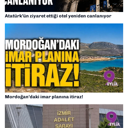
Atatürk’ün ziyaret ettiği otel yeniden canlanıyor
Mordoğan’daki imar planına itiraz!