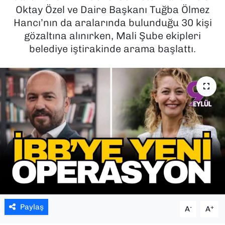
Oktay Özel ve Daire Başkanı Tuğba Ölmez
SAĞLIK
Hancı’nın da aralarında bulunduğu 30 kişi
gözaltına alınırken, Mali Şube ekipleri
SPOR
belediye iştirakinde arama başlattı.
TEKNOLOJİ
YAŞAM
YEREL YÖNETİMLER
Paylaş
-
+
A
A