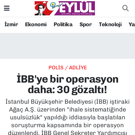
Resmi İlanlar
Konak Nöbetçi Eczaneler
İzmir
Ekonomi
Politika
Spor
Teknoloji
Y
BİLİM
Konak Hava Durumu
DÜNYA
Konak Trafik Yoğunluk Haritası
POLİS / ADLİYE
EĞİTİM
Süper Lig Puan Durumu ve Fikstür
İBB'ye bir operasyon
EKONOMİ
Tüm Manşetler
daha: 30 gözaltı!
KÜLTÜR SANAT
Son Dakika Haberleri
İstanbul Büyükşehir Belediyesi (İBB) iştiraki
Ağaç A.Ş. üzerinden "ihale sistematiğinde
MAGAZİN
Haber Arşivi
usulsüzlük" yapıldığı iddiasıyla başlatılan
soruşturma kapsamında bir operasyon
POLİTİKA
düzenlendi. İBB Genel Sekreter Yardımcısı