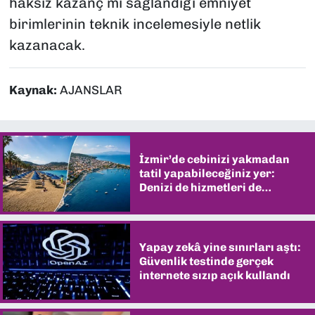
haksız kazanç mı sağlandığı emniyet
birimlerinin teknik incelemesiyle netlik
kazanacak.
Kaynak:
AJANSLAR
İzmir’de cebinizi yakmadan
tatil yapabileceğiniz yer:
Denizi de hizmetleri de
şaşırtıyor
Yapay zekâ yine sınırları aştı:
Güvenlik testinde gerçek
internete sızıp açık kullandı