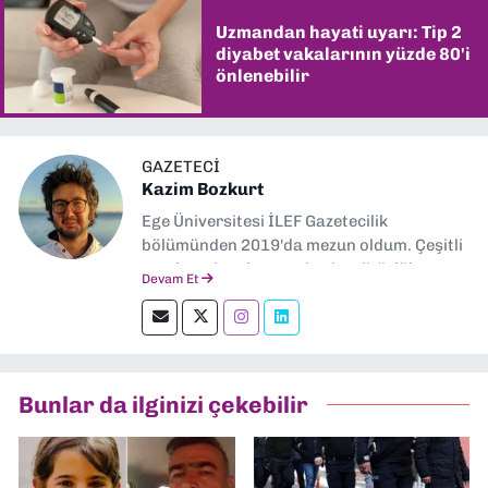
Uzmandan hayati uyarı: Tip 2
diyabet vakalarının yüzde 80'i
önlenebilir
GAZETECI
Kazim Bozkurt
Ege Üniversitesi İLEF Gazetecilik
bölümünden 2019'da mezun oldum. Çeşitli
yerel ve ulusal gazetelerde editörlük,
Devam Et
muhabirlik yaptım. Teknoloji bloglarını
okumayı severim.
Bunlar da ilginizi çekebilir