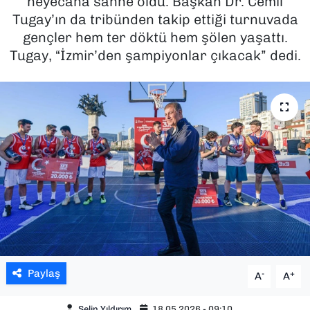
heyecana sahne oldu. Başkan Dr. Cemil
Tugay’ın da tribünden takip ettiği turnuvada
SAĞLIK
gençler hem ter döktü hem şölen yaşattı.
Tugay, “İzmir’den şampiyonlar çıkacak” dedi.
SPOR
TEKNOLOJİ
YAŞAM
YEREL YÖNETİMLER
Paylaş
-
+
A
A
Selin Yıldırım
18.05.2026 - 09:10