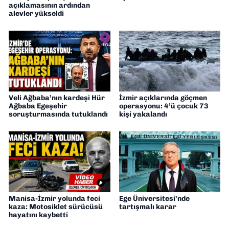
açıklamasının ardından
alevler yükseldi
Veli Ağbaba’nın kardeşi Hür
İzmir açıklarında göçmen
Ağbaba Egeşehir
operasyonu: 4’ü çocuk 73
soruşturmasında tutuklandı
kişi yakalandı
Manisa-İzmir yolunda feci
Ege Üniversitesi’nde
kaza: Motosiklet sürücüsü
tartışmalı karar
hayatını kaybetti