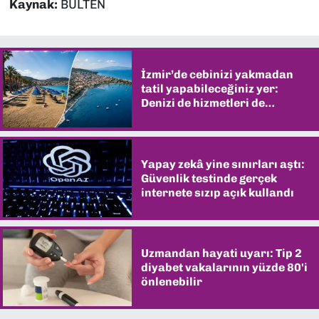
Kaynak:
BÜLTEN
İzmir’de cebinizi yakmadan
tatil yapabileceğiniz yer:
Denizi de hizmetleri de
şaşırtıyor
Yapay zekâ yine sınırları aştı:
Güvenlik testinde gerçek
internete sızıp açık kullandı
Uzmandan hayati uyarı: Tip 2
diyabet vakalarının yüzde 80'i
önlenebilir