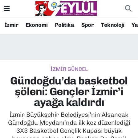
Resmi İlanlar
Konak Nöbetçi Eczaneler
İzmir
Ekonomi
Politika
Spor
Teknoloji
Y
BİLİM
Konak Hava Durumu
DÜNYA
Konak Trafik Yoğunluk Haritası
İZMİR GÜNCEL
EĞİTİM
Süper Lig Puan Durumu ve Fikstür
Gündoğdu’da basketbol
EKONOMİ
Tüm Manşetler
şöleni: Gençler İzmir’i
ayağa kaldırdı
KÜLTÜR SANAT
Son Dakika Haberleri
İzmir Büyükşehir Belediyesi’nin Alsancak
MAGAZİN
Haber Arşivi
Gündoğdu Meydanı’nda ilk kez düzenlediği
3X3 Basketbol Gençlik Kupası büyük
POLİTİKA