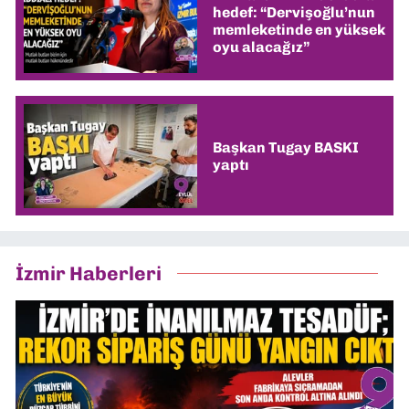
hedef: “Dervişoğlu’nun
memleketinde en yüksek
oyu alacağız”
Başkan Tugay BASKI
yaptı
İzmir Haberleri