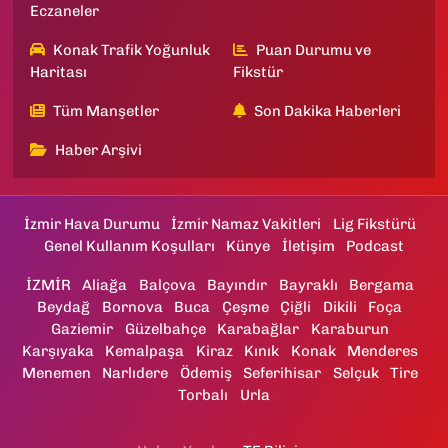
Eczaneler
Konak Trafik Yoğunluk
Puan Durumu ve
Haritası
Fikstür
Tüm Manşetler
Son Dakika Haberleri
Haber Arşivi
İzmir Hava Durumu
İzmir Namaz Vakitleri
Lig Fikstürü
Genel Kullanım Koşulları
Künye
İletişim
Podcast
İZMİR
Aliağa
Balçova
Bayındır
Bayraklı
Bergama
Beydağ
Bornova
Buca
Çeşme
Çiğli
Dikili
Foça
Gaziemir
Güzelbahçe
Karabağlar
Karaburun
Karşıyaka
Kemalpaşa
Kiraz
Kınık
Konak
Menderes
Menemen
Narlıdere
Ödemiş
Seferihisar
Selçuk
Tire
Torbalı
Urla