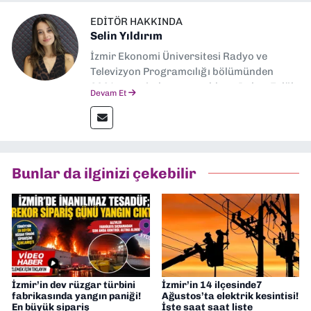
EDITÖR HAKKINDA
Selin Yıldırım
İzmir Ekonomi Üniversitesi Radyo ve
Televizyon Programcılığı bölümünden
2024 senesinde mezun oldum. Dokuz Eylül
Devam Et
Gazetesi'nde spor yazarlığı yaparken,
editörlük görevini de üstleniyorum.
Bunlar da ilginizi çekebilir
İzmir’in dev rüzgar türbini
İzmir’in 14 ilçesinde7
fabrikasında yangın paniği!
Ağustos’ta elektrik kesintisi!
En büyük sipariş
İşte saat saat liste