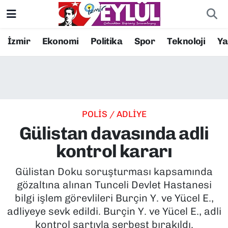
Resmi İlanlar
Konak Nöbetçi Eczaneler
İzmir
Ekonomi
Politika
Spor
Teknoloji
Y
BİLİM
Konak Hava Durumu
DÜNYA
Konak Trafik Yoğunluk Haritası
POLİS / ADLİYE
EĞİTİM
Süper Lig Puan Durumu ve Fikstür
Gülistan davasında adli
EKONOMİ
Tüm Manşetler
kontrol kararı
KÜLTÜR SANAT
Son Dakika Haberleri
Gülistan Doku soruşturması kapsamında
gözaltına alınan Tunceli Devlet Hastanesi
MAGAZİN
Haber Arşivi
bilgi işlem görevlileri Burçin Y. ve Yücel E.,
adliyeye sevk edildi. Burçin Y. ve Yücel E., adli
POLİTİKA
kontrol şartıyla serbest bırakıldı.