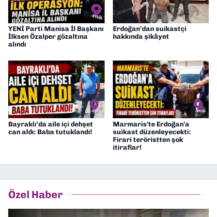
YENİ Parti Manisa İl Başkanı
Erdoğan’dan suikastçi
İlksen Özalper gözaltına
hakkında şikâyet
alındı
Bayraklı’da aile içi dehşet
Marmaris'te Erdoğan'a
can aldı: Baba tutuklandı!
suikast düzenleyecekti:
Firari teröristten şok
itiraflar!
Özel Haber