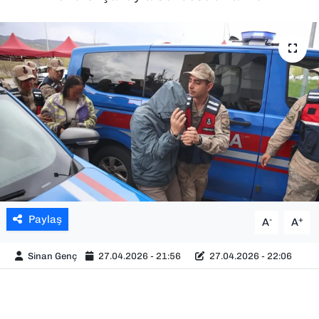
SAĞLIK
SPOR
TEKNOLOJİ
YAŞAM
YEREL YÖNETİMLER
Paylaş
-
+
A
A
Sinan Genç
27.04.2026 - 21:56
27.04.2026 - 22:06