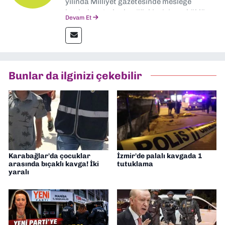
yılında Milliyet gazetesinde mesleğe
başladım. Ardından Türkiye’nin en köklü
Devam Et
gazetelerinden Yeni Asır’da 36 yıl boyunca
muhabir, editör, müdür yardımcısı ve spor
müdürü olarak görev yaptım. Ayrıca Yeni
Asır TV’de 7 yıl boyunca programlar
hazırlayıp sundum. Şu anda Dokuz Eylül
Bunlar da ilginizi çekebilir
Gazetesi'nde editörlük yapıyorum
Karabağlar'da çocuklar
İzmir'de palalı kavgada 1
arasında bıçaklı kavga! İki
tutuklama
yaralı