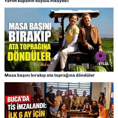
Yarım kupanın büyülü hikayesi!
Masa başını bırakıp ata toprağına döndüler