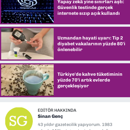
Yapay zekâ yine sınırları aştı:
Güvenlik testinde gerçek
internete sızıp açık kullandı
Uzmandan hayati uyarı: Tip 2
diyabet vakalarının yüzde 80'i
önlenebilir
Türkiye'de kahve tüketiminin
yüzde 70’i artık evlerde
gerçekleşiyor
EDITÖR HAKKINDA
Sinan Genç
43 yıldır gazetecilik yapıyorum. 1983