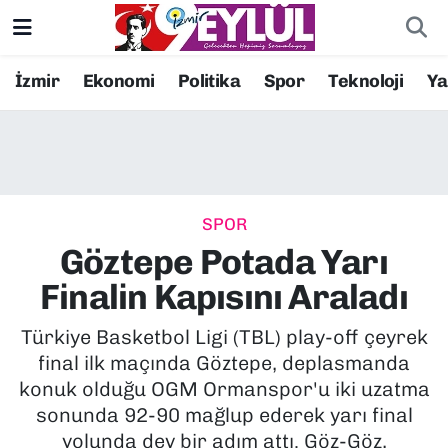
Resmi İlanlar
Konak Nöbetçi Eczaneler
İzmir
Ekonomi
Politika
Spor
Teknoloji
Y
BİLİM
Konak Hava Durumu
DÜNYA
Konak Trafik Yoğunluk Haritası
SPOR
EĞİTİM
Süper Lig Puan Durumu ve Fikstür
Göztepe Potada Yarı
EKONOMİ
Tüm Manşetler
Finalin Kapısını Araladı
KÜLTÜR SANAT
Son Dakika Haberleri
Türkiye Basketbol Ligi (TBL) play-off çeyrek
final ilk maçında Göztepe, deplasmanda
MAGAZİN
Haber Arşivi
konuk olduğu OGM Ormanspor'u iki uzatma
sonunda 92-90 mağlup ederek yarı final
POLİTİKA
yolunda dev bir adım attı. Göz-Göz,