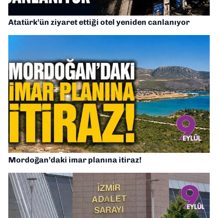
Atatürk’ün ziyaret ettiği otel yeniden canlanıyor
Mordoğan’daki imar planına itiraz!