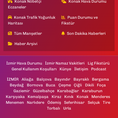
Konak Nöbetçi
Konak Hava Durumu
Eczaneler
Konak Trafik Yoğunluk
Puan Durumu ve
Haritası
Fikstür
Tüm Manşetler
Son Dakika Haberleri
Haber Arşivi
İzmir Hava Durumu
İzmir Namaz Vakitleri
Lig Fikstürü
Genel Kullanım Koşulları
Künye
İletişim
Podcast
İZMİR
Aliağa
Balçova
Bayındır
Bayraklı
Bergama
Beydağ
Bornova
Buca
Çeşme
Çiğli
Dikili
Foça
Gaziemir
Güzelbahçe
Karabağlar
Karaburun
Karşıyaka
Kemalpaşa
Kiraz
Kınık
Konak
Menderes
Menemen
Narlıdere
Ödemiş
Seferihisar
Selçuk
Tire
Torbalı
Urla