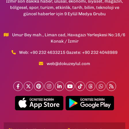
İzmir son dakika haber, ulusal, ekonomi, siyaset, magazin,
bölgesel, spor, turizm, etkinlik, tarih, bilim, teknoloji ve
güncel haberler için 9 Eylül Medya Grubu
Umur Bey mah., Liman cad, Havagazı Yerleşkesi No:16/6
Konak / İzmir
Web: +90 232 4633215 Gazete: +90 232 4048989
web@dokuzeylul.com