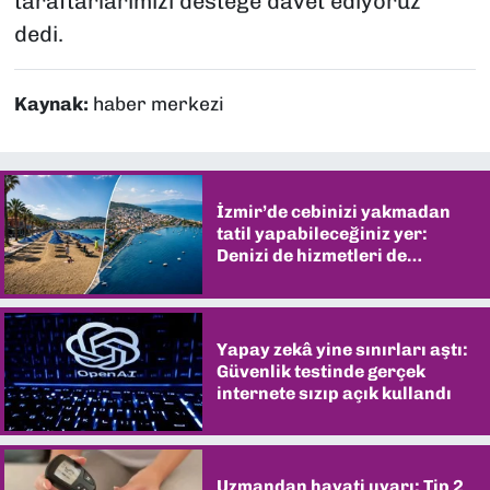
taraftarlarımızı desteğe davet ediyoruz"
dedi.
Kaynak:
haber merkezi
İzmir’de cebinizi yakmadan
tatil yapabileceğiniz yer:
Denizi de hizmetleri de
şaşırtıyor
Yapay zekâ yine sınırları aştı:
Güvenlik testinde gerçek
internete sızıp açık kullandı
Uzmandan hayati uyarı: Tip 2