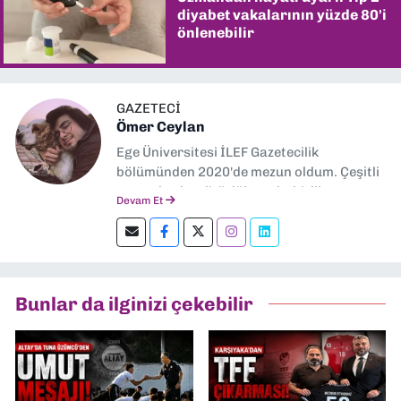
diyabet vakalarının yüzde 80'i
önlenebilir
GAZETECİ
Ömer Ceylan
Ege Üniversitesi İLEF Gazetecilik
bölümünden 2020'de mezun oldum. Çeşitli
gazetelerde editörlük, muhabirlik yaptım.
Devam Et
Şu an kültür-sanat muhabirliği ve
editörlük yapıyorum.
Bunlar da ilginizi çekebilir