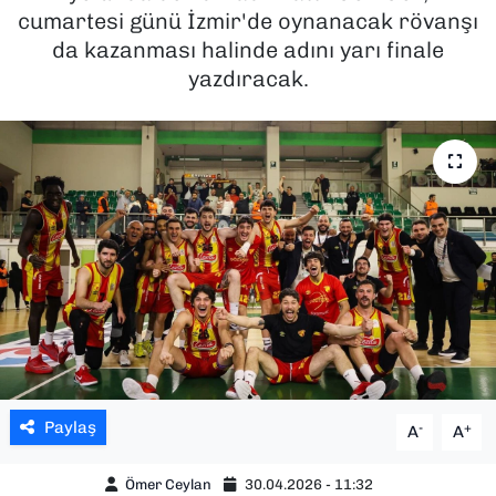
cumartesi günü İzmir'de oynanacak rövanşı
SAĞLIK
da kazanması halinde adını yarı finale
yazdıracak.
SPOR
TEKNOLOJİ
YAŞAM
YEREL YÖNETİMLER
Paylaş
-
+
A
A
Ömer Ceylan
30.04.2026 - 11:32