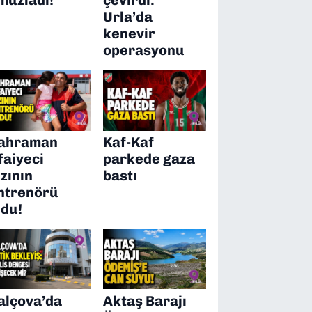
Urla’da
kenevir
operasyonu
ahraman
Kaf-Kaf
tfaiyeci
parkede gaza
ızının
bastı
ntrenörü
ldu!
alçova’da
Aktaş Barajı