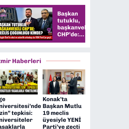
Başkan
tutuklu,
başkanvekili
CHP’de:
Meclis
çoğunluğu
kimde?
zmir Haberleri
ge
Konak’ta
niversitesi’nde
Başkan Mutlu
izin” tepkisi:
19 meclis
niversiteler
üyesiyle YENİ
asaklarla
Parti’ye geçti