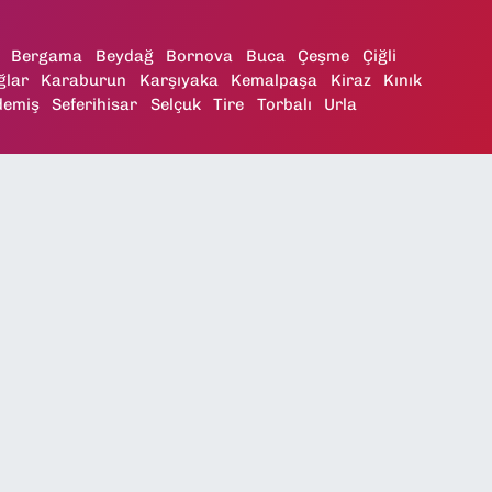
Bergama
Beydağ
Bornova
Buca
Çeşme
Çiğli
ğlar
Karaburun
Karşıyaka
Kemalpaşa
Kiraz
Kınık
demiş
Seferihisar
Selçuk
Tire
Torbalı
Urla