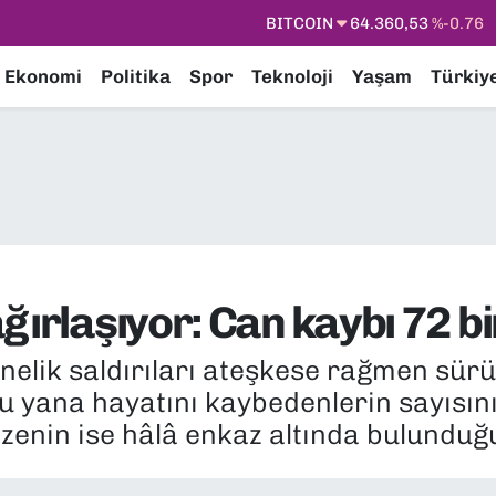
DOLAR
47,7069
%0.17
EURO
55,0265
%0.01
Ekonomi
Politika
Spor
Teknoloji
Yaşam
Türkiy
STERLİN
64,1897
%0.02
GRAM ALTIN
6574.81
%1.44
BİST100
13.887
%64
ğırlaşıyor: Can kaybı 72 bi
önelik saldırıları ateşkese rağmen sür
u yana hayatını kaybedenlerin sayısın
azenin ise hâlâ enkaz altında bulunduğ