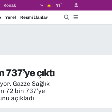
°
Konak
31
e
Yerel
Resmi İlanlar
n 737’ye çıktı
üyor. Gazze Sağlık
ın 72 bin 737’ye
unu açıkladı.