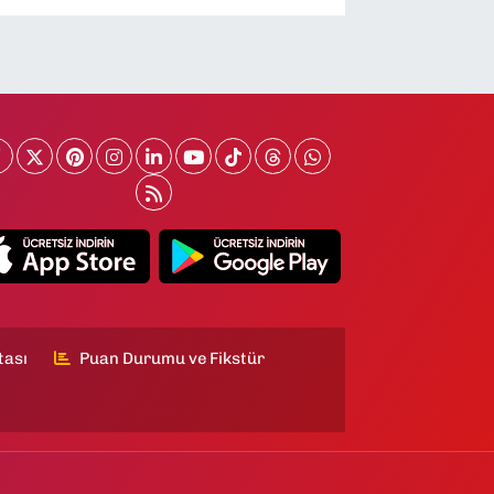
tası
Puan Durumu ve Fikstür