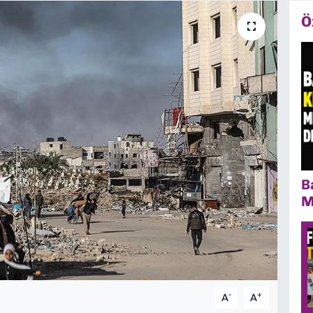
Ö
B
M
-
+
A
A