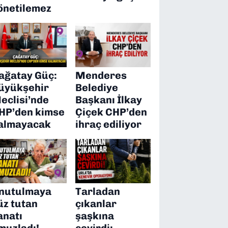
önetilemez
ağatay Güç:
Menderes
üyükşehir
Belediye
eclisi’nde
Başkanı İlkay
HP’den kimse
Çiçek CHP’den
almayacak
ihraç ediliyor
nutulmaya
Tarladan
üz tutan
çıkanlar
anatı
şaşkına
muzladı!
çevirdi: