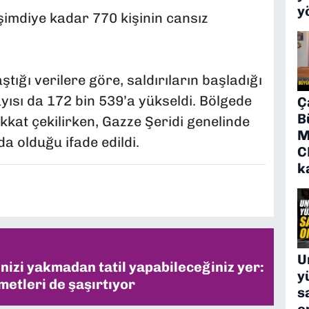
y
 şimdiye kadar 770 kişinin cansız
tığı verilere göre, saldırıların başladığı
yısı da 172 bin 539’a yükseldi. Bölgede
Ç
B
ikkat çekilirken, Gazze Şeridi genelinde
M
da olduğu ifade edildi.
C
k
U
inizi yakmadan tatil yapabileceğiniz yer:
y
metleri de şaşırtıyor
s
o