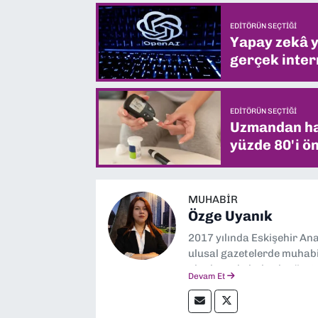
EDITÖRÜN SEÇTIĞI
Yapay zekâ yi
gerçek intern
EDITÖRÜN SEÇTIĞI
Uzmandan hay
yüzde 80'i ön
MUHABIR
Özge Uyanık
2017 yılında Eskişehir Ana
ulusal gazetelerde muhabir
alanlarında haberler üre
Devam Et