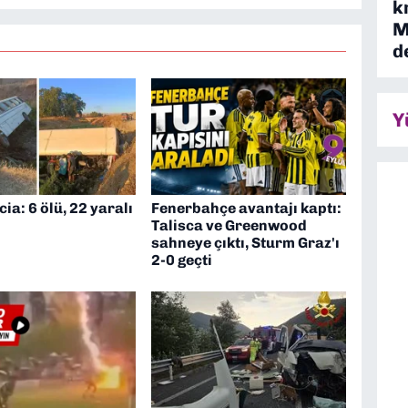
k
M
d
Y
cia: 6 ölü, 22 yaralı
Fenerbahçe avantajı kaptı:
Talisca ve Greenwood
sahneye çıktı, Sturm Graz'ı
2-0 geçti