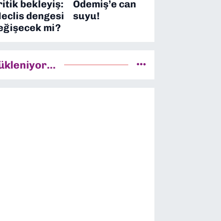
ritik bekleyiş:
Ödemiş’e can
eclis dengesi
suyu!
eğişecek mi?
ükleniyor...