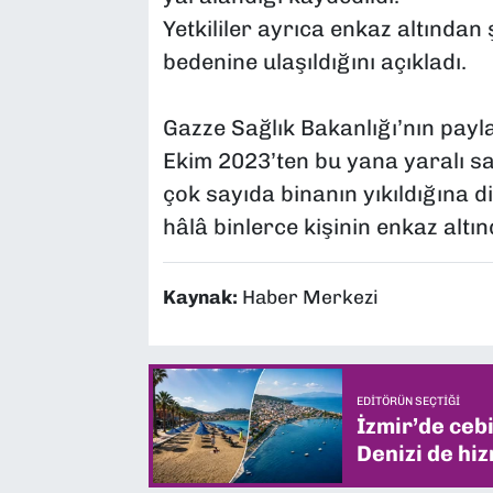
Yetkililer ayrıca enkaz altından
bedenine ulaşıldığını açıkladı.
Gazze Sağlık Bakanlığı’nın paylaş
Ekim 2023’ten bu yana yaralı sa
çok sayıda binanın yıkıldığına d
hâlâ binlerce kişinin enkaz altın
Kaynak:
Haber Merkezi
EDITÖRÜN SEÇTIĞI
İzmir’de ceb
Denizi de hiz