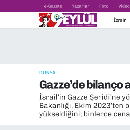
e-Gazete
Yazarlar
Foto
Video
İzmir
Resmi İlanlar
Konak Nöbetçi Eczaneler
BİLİM
Konak Hava Durumu
DÜNYA
Konak Trafik Yoğunluk Haritası
EĞİTİM
Süper Lig Puan Durumu ve Fikstür
DÜNYA
Gazze’de bilanço a
EKONOMİ
Tüm Manşetler
İsrail’in Gazze Şeridi’ne y
KÜLTÜR SANAT
Son Dakika Haberleri
Bakanlığı, Ekim 2023’ten b
MAGAZİN
Haber Arşivi
yükseldiğini, binlerce cen
POLİTİKA