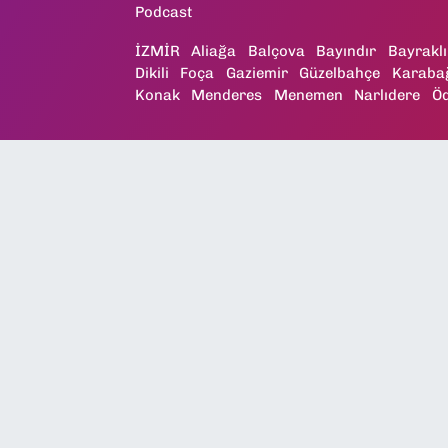
Podcast
İZMİR
Aliağa
Balçova
Bayındır
Bayraklı
Dikili
Foça
Gaziemir
Güzelbahçe
Karaba
Konak
Menderes
Menemen
Narlıdere
Ö