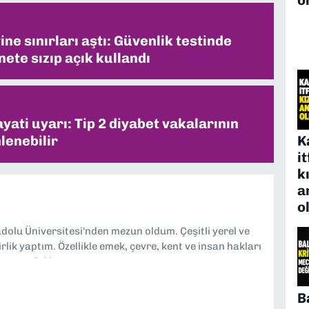
ne sınırları aştı: Güvenlik testinde
ete sızıp açık kullandı
ati uyarı: Tip 2 diyabet vakalarının
K
lenebilir
i
k
a
o
dolu Üniversitesi'nden mezun oldum. Çeşitli yerel ve
lik yaptım. Özellikle emek, çevre, kent ve insan hakları
tmeye odaklanıyorum.
B