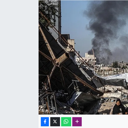
SAĞLIK
SPOR
TEKNOLOJİ
YAŞAM
YEREL YÖNETİMLER