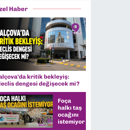
zel Haber
alçova’da kritik bekleyiş:
eclis dengesi değişecek mi?
Foça
halkı taş
ocağını
istemiyor