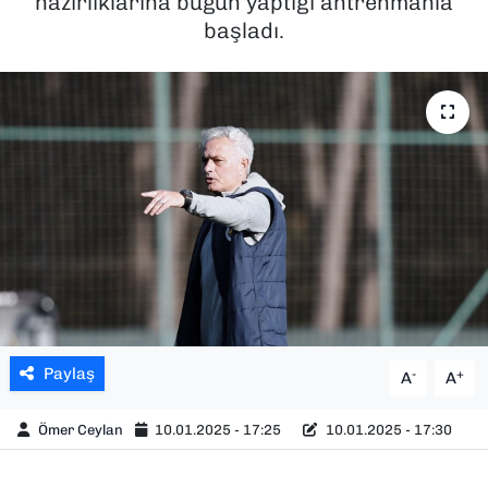
hazırlıklarına bugün yaptığı antrenmanla
başladı.
SAĞLIK
SPOR
TEKNOLOJİ
YAŞAM
YEREL YÖNETİMLER
Paylaş
-
+
A
A
Ömer Ceylan
10.01.2025 - 17:25
10.01.2025 - 17:30