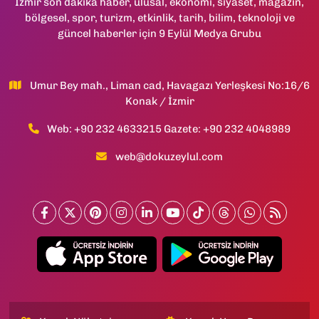
İzmir son dakika haber, ulusal, ekonomi, siyaset, magazin,
bölgesel, spor, turizm, etkinlik, tarih, bilim, teknoloji ve
güncel haberler için 9 Eylül Medya Grubu
Umur Bey mah., Liman cad, Havagazı Yerleşkesi No:16/6
Konak / İzmir
Web: +90 232 4633215 Gazete: +90 232 4048989
web@dokuzeylul.com