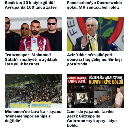
Beşiktaş 10 kişiyle güldü!
Fenerbahçe’ye Oosterwolde
Avrupa’da 100’üncü zafer
şoku: MR sonucu belli oldu
Trabzonspor, Mohamed
Aziz Yıldırım’ın şikâyeti
Salah’ın maliyetini açıkladı:
sonrası flaş gelişme: Bir kişi
İşte yıllık kazancı
gözaltında
Menemen’de taraftar isyanı:
İzmir'de yaşandı, tarihe
'Menemenspor sahipsiz
geçti: Göztepe ile
değildir'
Galatasaray kupayı ikiye
böldü