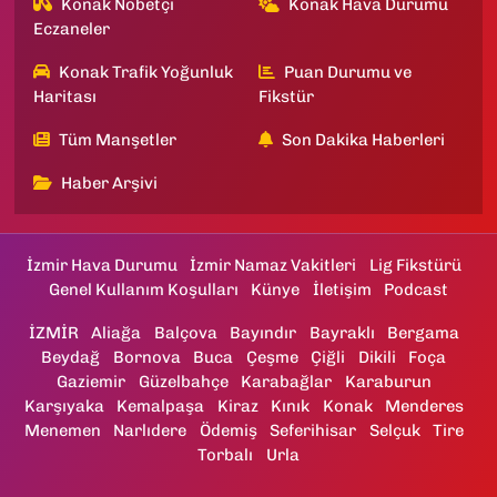
Konak Nöbetçi
Konak Hava Durumu
Eczaneler
Konak Trafik Yoğunluk
Puan Durumu ve
Haritası
Fikstür
Tüm Manşetler
Son Dakika Haberleri
Haber Arşivi
İzmir Hava Durumu
İzmir Namaz Vakitleri
Lig Fikstürü
Genel Kullanım Koşulları
Künye
İletişim
Podcast
İZMİR
Aliağa
Balçova
Bayındır
Bayraklı
Bergama
Beydağ
Bornova
Buca
Çeşme
Çiğli
Dikili
Foça
Gaziemir
Güzelbahçe
Karabağlar
Karaburun
Karşıyaka
Kemalpaşa
Kiraz
Kınık
Konak
Menderes
Menemen
Narlıdere
Ödemiş
Seferihisar
Selçuk
Tire
Torbalı
Urla