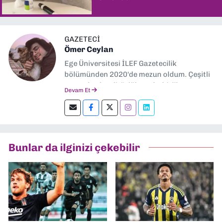
GAZETECİ
Ömer Ceylan
Ege Üniversitesi İLEF Gazetecilik
bölümünden 2020'de mezun oldum. Çeşitli
gazetelerde editörlük, muhabirlik yaptım.
Devam Et
Şu an kültür-sanat muhabirliği ve
editörlük yapıyorum.
Bunlar da ilginizi çekebilir