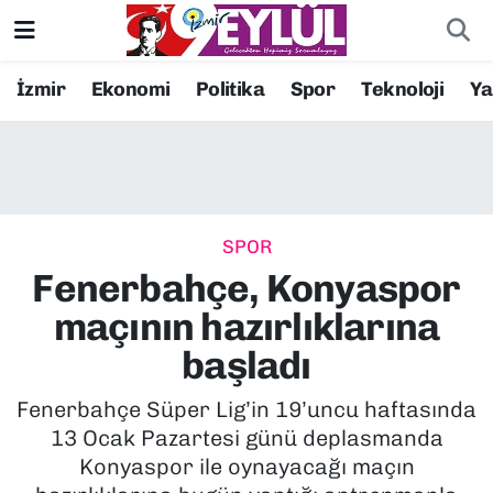
Resmi İlanlar
Konak Nöbetçi Eczaneler
İzmir
Ekonomi
Politika
Spor
Teknoloji
Y
BİLİM
Konak Hava Durumu
DÜNYA
Konak Trafik Yoğunluk Haritası
SPOR
EĞİTİM
Süper Lig Puan Durumu ve Fikstür
Fenerbahçe, Konyaspor
EKONOMİ
Tüm Manşetler
maçının hazırlıklarına
başladı
KÜLTÜR SANAT
Son Dakika Haberleri
Fenerbahçe Süper Lig’in 19’uncu haftasında
MAGAZİN
Haber Arşivi
13 Ocak Pazartesi günü deplasmanda
Konyaspor ile oynayacağı maçın
POLİTİKA