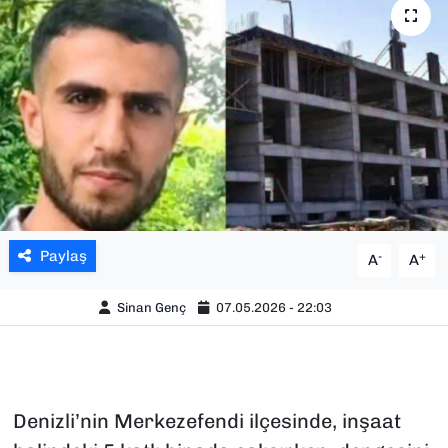
SAĞLIK
SPOR
TEKNOLOJİ
YAŞAM
YEREL YÖNETİMLER
Paylaş
-
+
A
A
Sinan Genç
07.05.2026 - 22:03
Denizli’nin Merkezefendi ilçesinde, inşaat