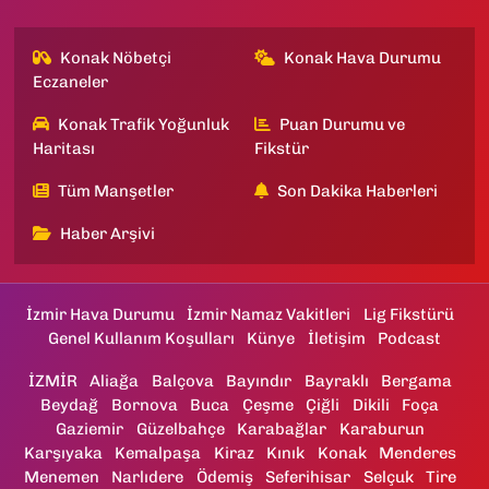
Konak Nöbetçi
Konak Hava Durumu
Eczaneler
Konak Trafik Yoğunluk
Puan Durumu ve
Haritası
Fikstür
Tüm Manşetler
Son Dakika Haberleri
Haber Arşivi
İzmir Hava Durumu
İzmir Namaz Vakitleri
Lig Fikstürü
Genel Kullanım Koşulları
Künye
İletişim
Podcast
İZMİR
Aliağa
Balçova
Bayındır
Bayraklı
Bergama
Beydağ
Bornova
Buca
Çeşme
Çiğli
Dikili
Foça
Gaziemir
Güzelbahçe
Karabağlar
Karaburun
Karşıyaka
Kemalpaşa
Kiraz
Kınık
Konak
Menderes
Menemen
Narlıdere
Ödemiş
Seferihisar
Selçuk
Tire