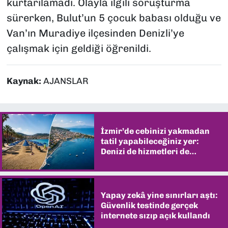
kurtarılamadı. Olayla ilgili soruşturma
sürerken, Bulut’un 5 çocuk babası olduğu ve
Van’ın Muradiye ilçesinden Denizli’ye
çalışmak için geldiği öğrenildi.
Kaynak:
AJANSLAR
İzmir’de cebinizi yakmadan
tatil yapabileceğiniz yer:
Denizi de hizmetleri de
şaşırtıyor
Yapay zekâ yine sınırları aştı:
Güvenlik testinde gerçek
internete sızıp açık kullandı