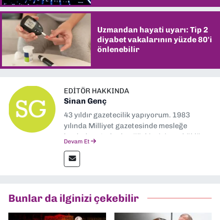
Uzmandan hayati uyarı: Tip 2
diyabet vakalarının yüzde 80'i
önlenebilir
EDITÖR HAKKINDA
Sinan Genç
43 yıldır gazetecilik yapıyorum. 1983
yılında Milliyet gazetesinde mesleğe
başladım. Ardından Türkiye’nin en köklü
Devam Et
gazetelerinden Yeni Asır’da 36 yıl boyunca
muhabir, editör, müdür yardımcısı ve spor
müdürü olarak görev yaptım. Ayrıca Yeni
Asır TV’de 7 yıl boyunca programlar
hazırlayıp sundum. Şu anda Dokuz Eylül
Bunlar da ilginizi çekebilir
Gazetesi'nde editörlük yapıyorum