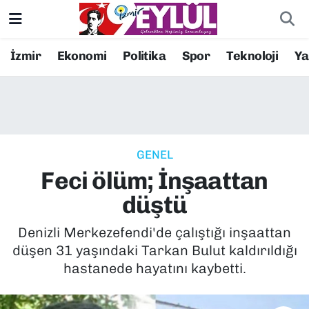
Resmi İlanlar
Konak Nöbetçi Eczaneler
İzmir
Ekonomi
Politika
Spor
Teknoloji
Y
BİLİM
Konak Hava Durumu
DÜNYA
Konak Trafik Yoğunluk Haritası
GENEL
EĞİTİM
Süper Lig Puan Durumu ve Fikstür
Feci ölüm; İnşaattan
EKONOMİ
Tüm Manşetler
düştü
KÜLTÜR SANAT
Son Dakika Haberleri
Denizli Merkezefendi'de çalıştığı inşaattan
düşen 31 yaşındaki Tarkan Bulut kaldırıldığı
MAGAZİN
Haber Arşivi
hastanede hayatını kaybetti.
POLİTİKA