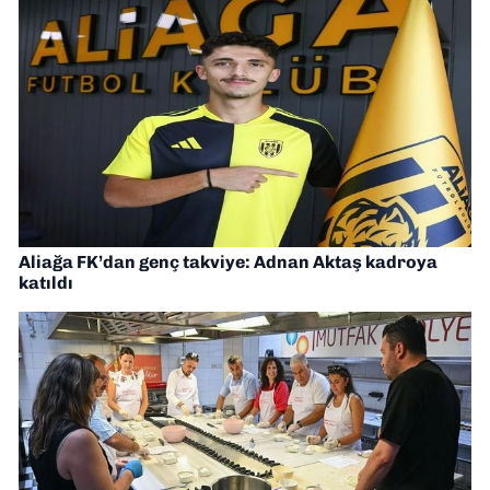
Aliağa FK’dan genç takviye: Adnan Aktaş kadroya
katıldı