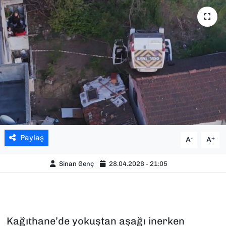
SAĞLIK
SPOR
TEKNOLOJİ
YAŞAM
YEREL YÖNETİMLER
Paylaş
-
+
A
A
Sinan Genç
28.04.2026 - 21:05
Kağıthane’de yokuştan aşağı inerken