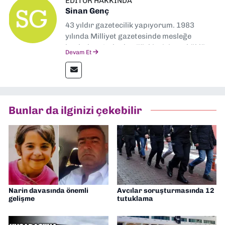
EDITÖR HAKKINDA
Sinan Genç
43 yıldır gazetecilik yapıyorum. 1983
yılında Milliyet gazetesinde mesleğe
başladım. Ardından Türkiye’nin en köklü
Devam Et
gazetelerinden Yeni Asır’da 36 yıl boyunca
muhabir, editör, müdür yardımcısı ve spor
müdürü olarak görev yaptım. Ayrıca Yeni
Asır TV’de 7 yıl boyunca programlar
hazırlayıp sundum. Şu anda Dokuz Eylül
Bunlar da ilginizi çekebilir
Gazetesi'nde editörlük yapıyorum
Narin davasında önemli
Avcılar soruşturmasında 12
gelişme
tutuklama