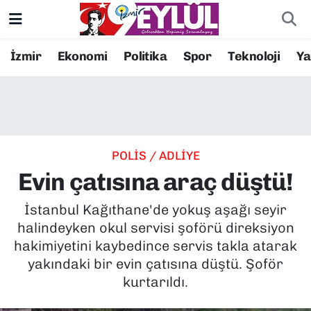
Resmi İlanlar
Konak Nöbetçi Eczaneler
İzmir
Ekonomi
Politika
Spor
Teknoloji
Y
BİLİM
Konak Hava Durumu
DÜNYA
Konak Trafik Yoğunluk Haritası
POLİS / ADLİYE
EĞİTİM
Süper Lig Puan Durumu ve Fikstür
Evin çatısına araç düştü!
EKONOMİ
Tüm Manşetler
İstanbul Kağıthane'de yokuş aşağı seyir
halindeyken okul servisi şoförü direksiyon
KÜLTÜR SANAT
Son Dakika Haberleri
hakimiyetini kaybedince servis takla atarak
yakındaki bir evin çatısına düştü. Şoför
MAGAZİN
Haber Arşivi
kurtarıldı.
POLİTİKA