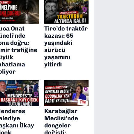
uca Onat
Tire’de traktör
üneli’nde
kazası: 65
ona doğru:
yaşındaki
zmir trafiğine
sürücü
üyük
yaşamını
ahatlama
yitirdi
eliyor
enderes
Karabağlar
elediye
Meclisi’nde
aşkanı İlkay
dengeler
içek
değişti: