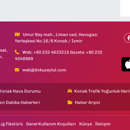
Umur Bey mah., Liman cad, Havagazı
Yerleşkesi No:16/6 Konak / İzmir
set,
Web: +90 232 4633215 Gazete: +90 232
h,
4048989
web@dokuzeylul.com
Konak Hava Durumu
Konak Trafik Yoğunluk Hari
on Dakika Haberleri
Haber Arşivi
Lig Fikstürü
Genel Kullanım Koşulları
Künye
İletişim