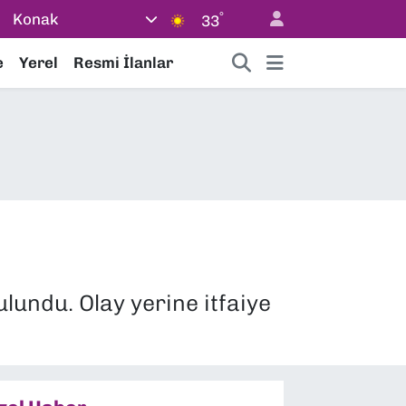
°
Konak
33
e
Yerel
Resmi İlanlar
lundu. Olay yerine itfaiye