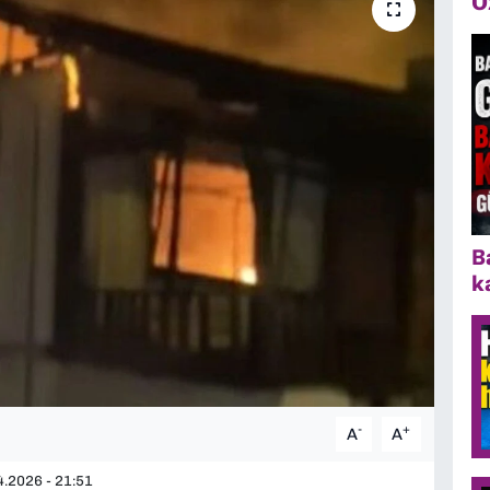
Ö
B
k
-
+
A
A
.2026 - 21:51