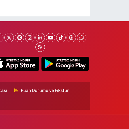
tası
Puan Durumu ve Fikstür