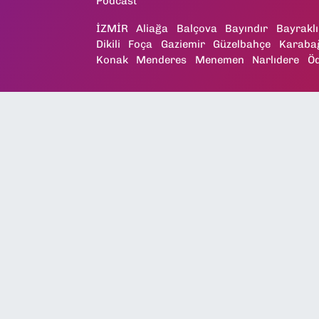
Podcast
İZMİR
Aliağa
Balçova
Bayındır
Bayraklı
Dikili
Foça
Gaziemir
Güzelbahçe
Karaba
Konak
Menderes
Menemen
Narlıdere
Ö