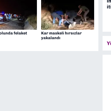
i
it
olunda felaket
Kar maskeli hırsızlar
yakalandı
Y