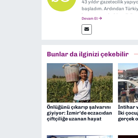
43 yıldır gazetecilik yapı
başladım. Ardından Türkiye
boyunca muhabir, editör,
Devam Et
yaptım. Ayrıca Yeni Asır 
anda Dokuz Eylül Gazetesi
Bunlar da ilginizi çekebilir
Önlüğünü çıkarıp şalvarını
İntihar 
giyiyor: İzmir’de eczacıdan
İki çoc
çiftçiliğe uzanan hayat
gerçek o