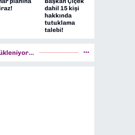
mar planına
Başkan Çiçek
iraz!
dahil 15 kişi
hakkında
tutuklama
talebi!
ükleniyor...