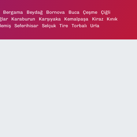
Bergama
Beydağ
Bornova
Buca
Çeşme
Çiğli
ğlar
Karaburun
Karşıyaka
Kemalpaşa
Kiraz
Kınık
demiş
Seferihisar
Selçuk
Tire
Torbalı
Urla