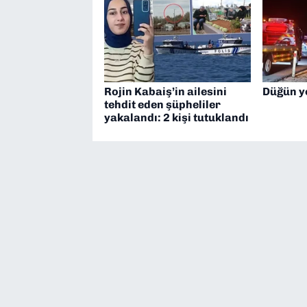
Rojin Kabaiş’in ailesini
Düğün y
tehdit eden şüpheliler
yakalandı: 2 kişi tutuklandı