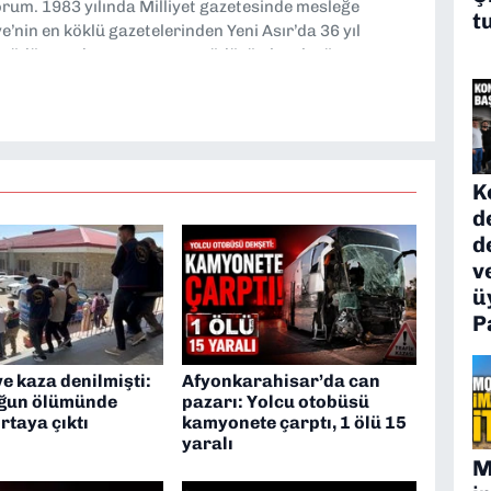
yorum. 1983 yılında Milliyet gazetesinde mesleğe
t
’nin en köklü gazetelerinden Yeni Asır’da 36 yıl
 müdür yardımcısı ve spor müdürü olarak görev
TV’de 7 yıl boyunca programlar hazırlayıp sundum. Şu
'nde editörlük yapıyorum
K
d
d
v
ü
P
ve kaza denilmişti:
Afyonkarahisar’da can
uğun ölümünde
pazarı: Yolcu otobüsü
rtaya çıktı
kamyonete çarptı, 1 ölü 15
yaralı
M