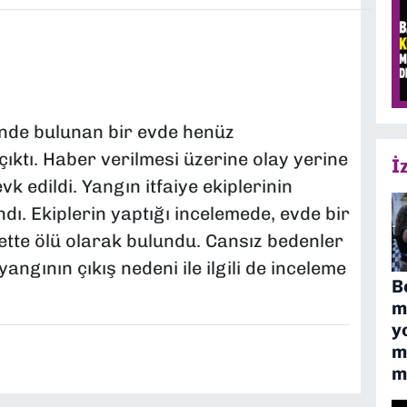
nde bulunan bir evde henüz
ıktı. Haber verilmesi üzerine olay yerine
İ
evk edildi. Yangın itfaiye ekiplerinin
ndı. Ekiplerin yaptığı incelemede, evde bir
ette ölü olarak bulundu. Cansız bedenler
ngının çıkış nedeni ile ilgili de inceleme
B
m
y
m
m