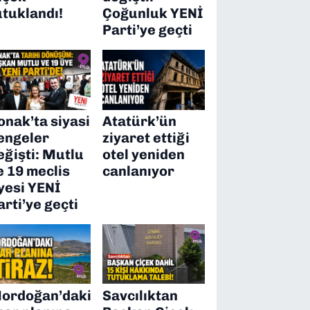
utuklandı!
Çoğunluk YENİ
Parti’ye geçti
onak’ta siyasi
Atatürk’ün
engeler
ziyaret ettiği
eğişti: Mutlu
otel yeniden
e 19 meclis
canlanıyor
yesi YENİ
arti’ye geçti
ordoğan’daki
Savcılıktan