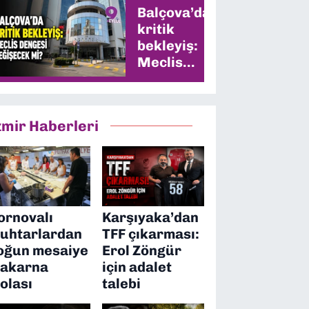
Balçova’da
kritik
bekleyiş:
Meclis
dengesi
değişecek
mi?
zmir Haberleri
ornovalı
Karşıyaka’dan
uhtarlardan
TFF çıkarması:
oğun mesaiye
Erol Zöngür
akarna
için adalet
olası
talebi