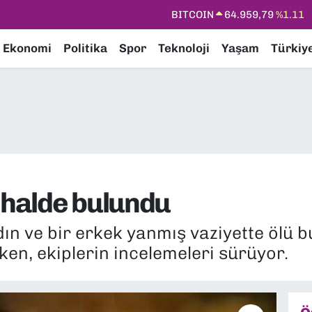
DOLAR
47,7436
%0.18
EURO
55,2510
%0.32
Ekonomi
Politika
Spor
Teknoloji
Yaşam
Türkiy
STERLİN
64,4811
%0.38
GRAM ALTIN
6660.55
%0.03
BİST100
13.779
%-14
BITCOIN
64.959,79
%1.11
ş halde bulundu
ın ve bir erkek yanmış vaziyette ölü bu
rken, ekiplerin incelemeleri sürüyor.