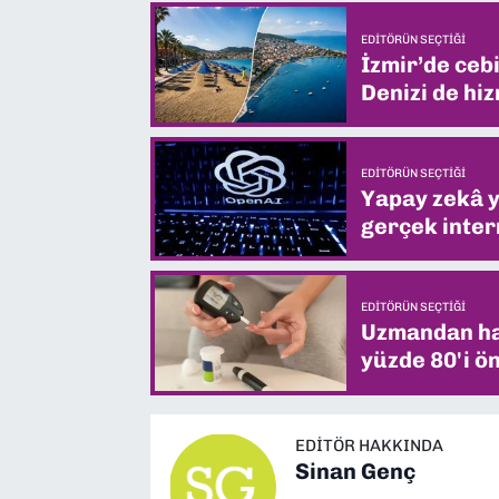
EDITÖRÜN SEÇTIĞI
İzmir’de ceb
Denizi de hiz
EDITÖRÜN SEÇTIĞI
Yapay zekâ yi
gerçek intern
EDITÖRÜN SEÇTIĞI
Uzmandan hay
yüzde 80'i ön
EDITÖR HAKKINDA
Sinan Genç