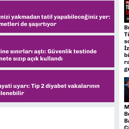
inizi yakmadan tatil yapabileceğiniz yer:
metleri de şaşırtıyor
B
T
s
İ
ne sınırları aştı: Güvenlik testinde
b
ete sızıp açık kullandı
r
g
ati uyarı: Tip 2 diyabet vakalarının
lenebilir
M
B
B
Ç