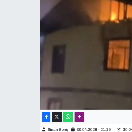
SAĞLIK
SPOR
TEKNOLOJİ
YAŞAM
YEREL YÖNETİMLER
Sinan Genç
30.04.2026 - 21:19
30.04