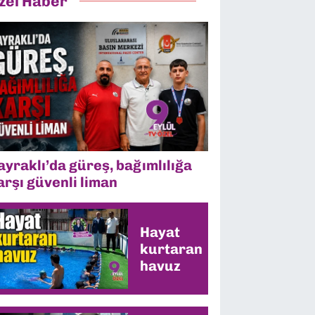
zel Haber
ayraklı’da güreş, bağımlılığa
arşı güvenli liman
Hayat
kurtaran
havuz