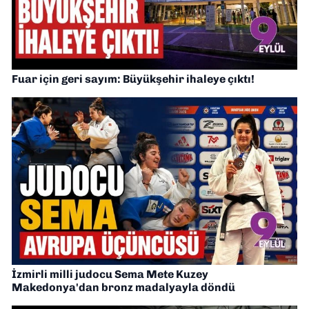
Fuar için geri sayım: Büyükşehir ihaleye çıktı!
İzmirli milli judocu Sema Mete Kuzey
Makedonya'dan bronz madalyayla döndü