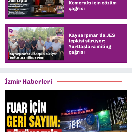
Kemeraltı için çözüm
çağrısı
Kaynarpınar’da JES
tepkisi sürüyor:
Yurttaşlara miting
çağrısı
İzmir Haberleri