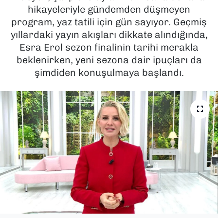
hikayeleriyle gündemden düşmeyen
SAĞLIK
program, yaz tatili için gün sayıyor. Geçmiş
yıllardaki yayın akışları dikkate alındığında,
SPOR
Esra Erol sezon finalinin tarihi merakla
beklenirken, yeni sezona dair ipuçları da
TEKNOLOJİ
şimdiden konuşulmaya başlandı.
YAŞAM
YEREL YÖNETİMLER