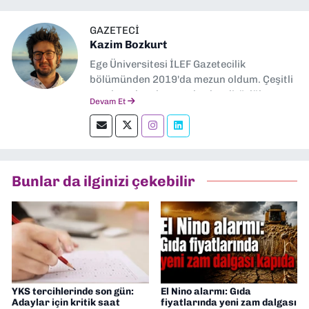
GAZETECI
Kazim Bozkurt
Ege Üniversitesi İLEF Gazetecilik
bölümünden 2019'da mezun oldum. Çeşitli
yerel ve ulusal gazetelerde editörlük,
Devam Et
muhabirlik yaptım. Teknoloji bloglarını
okumayı severim.
Bunlar da ilginizi çekebilir
YKS tercihlerinde son gün:
El Nino alarmı: Gıda
Adaylar için kritik saat
fiyatlarında yeni zam dalgası