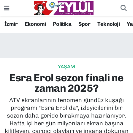
Resmi İlanlar
Konak Nöbetçi Eczaneler
İzmir
Ekonomi
Politika
Spor
Teknoloji
Y
BİLİM
Konak Hava Durumu
DÜNYA
Konak Trafik Yoğunluk Haritası
YAŞAM
EĞİTİM
Süper Lig Puan Durumu ve Fikstür
Esra Erol sezon finali ne
EKONOMİ
Tüm Manşetler
zaman 2025?
KÜLTÜR SANAT
Son Dakika Haberleri
ATV ekranlarının fenomen gündüz kuşağı
programı "Esra Erol'da", izleyicilerini bir
MAGAZİN
Haber Arşivi
sezon daha geride bırakmaya hazırlanıyor.
Hafta içi her gün milyonları ekran başına
POLİTİKA
kilitleyen, çarpıcı olayları ve insana dokunan