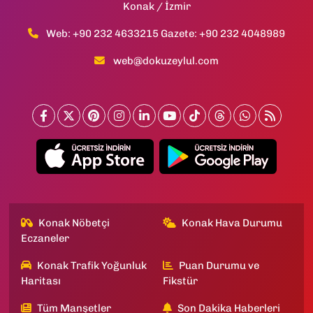
Konak / İzmir
Web: +90 232 4633215 Gazete: +90 232 4048989
web@dokuzeylul.com
Konak Nöbetçi
Konak Hava Durumu
Eczaneler
Konak Trafik Yoğunluk
Puan Durumu ve
Haritası
Fikstür
Tüm Manşetler
Son Dakika Haberleri