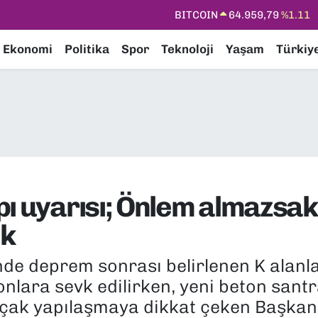
BITCOIN
64.959,79
%1.11
DOLAR
47,7436
%0.18
Ekonomi
Politika
Spor
Teknoloji
Yaşam
Türkiy
EURO
55,2510
%0.32
STERLİN
64,4811
%0.38
GRAM ALTIN
6660.55
%0.03
BİST100
13.779
%-14
pı uyarısı; Önlem almazsak
ek
de deprem sonrası belirlenen K alanlar
nlara sevk edilirken, yeni beton santra
Kaçak yapılaşmaya dikkat çeken Başkan