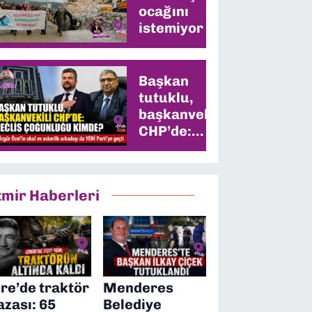
ocağını
istemiyor
Başkan
tutuklu,
başkanvekili
CHP’de:
Meclis
çoğunluğu
kimde?
zmir Haberleri
ire’de traktör
Menderes
azası: 65
Belediye