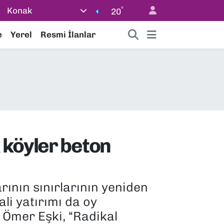
°
Konak
20
e
Yerel
Resmi İlanlar
 köyler beton
ının sınırlarının yeniden
li yatırımı da oy
 Ömer Eşki, “Radikal