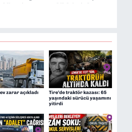
 müdür yardımcısı ve spor müdürü olarak görev
TV’de 7 yıl boyunca programlar hazırlayıp sundum. Şu
'nde editörlük yapıyorum
dev zarar açıkladı
Tire’de traktör kazası: 65
yaşındaki sürücü yaşamını
yitirdi