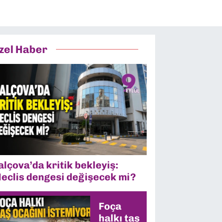
zel Haber
alçova’da kritik bekleyiş:
eclis dengesi değişecek mi?
Foça
halkı taş