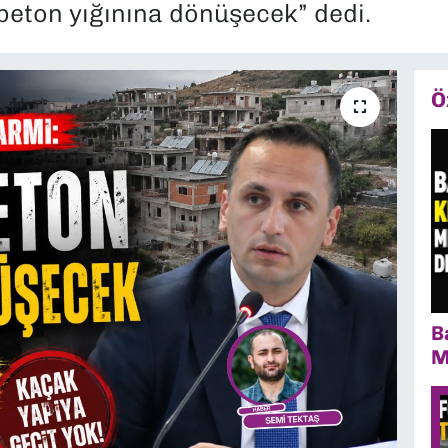
beton yığınına dönüşecek” dedi.
Ö
B
M