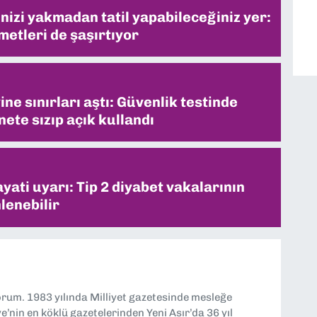
inizi yakmadan tatil yapabileceğiniz yer:
metleri de şaşırtıyor
ne sınırları aştı: Güvenlik testinde
ete sızıp açık kullandı
ati uyarı: Tip 2 diyabet vakalarının
lenebilir
yorum. 1983 yılında Milliyet gazetesinde mesleğe
’nin en köklü gazetelerinden Yeni Asır’da 36 yıl