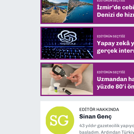
EDITÖRÜN SEÇTIĞI
İzmir’de ceb
Denizi de hiz
EDITÖRÜN SEÇTIĞI
Yapay zekâ yi
gerçek intern
EDITÖRÜN SEÇTIĞI
Uzmandan hay
yüzde 80'i ön
EDITÖR HAKKINDA
Sinan Genç
43 yıldır gazetecilik yapı
başladım. Ardından Türkiye