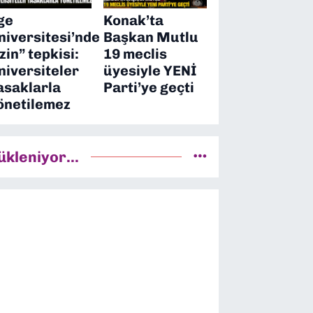
ge
Konak’ta
niversitesi’nde
Başkan Mutlu
izin” tepkisi:
19 meclis
niversiteler
üyesiyle YENİ
asaklarla
Parti’ye geçti
önetilemez
ükleniyor...