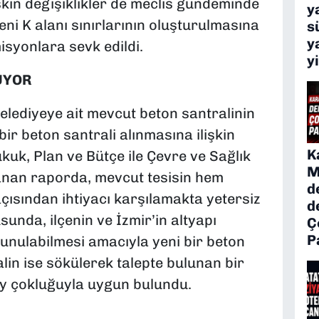
kin değişiklikler de meclis gündeminde
y
eni K alanı sınırlarının oluşturulmasına
s
y
misyonlara sevk edildi.
y
UYOR
elediyeye ait mevcut beton santralinin
bir beton santrali alınmasına ilişkin
K
uk, Plan ve Bütçe ile Çevre ve Sağlık
M
anan raporda, mevcut tesisin hem
d
çısından ihtiyacı karşılamakta yetersiz
d
usunda, ilçenin ve İzmir’in altyapı
Ç
P
sunulabilmesi amacıyla yeni bir beton
lin ise sökülerek talepte bulunan bir
y çokluğuyla uygun bulundu.