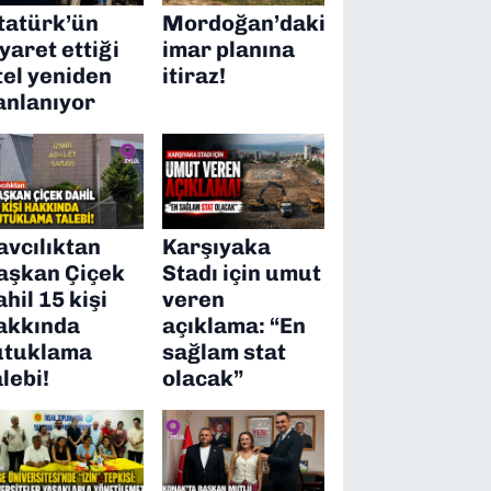
tatürk’ün
Mordoğan’daki
iyaret ettiği
imar planına
tel yeniden
itiraz!
anlanıyor
avcılıktan
Karşıyaka
aşkan Çiçek
Stadı için umut
ahil 15 kişi
veren
akkında
açıklama: “En
utuklama
sağlam stat
alebi!
olacak”