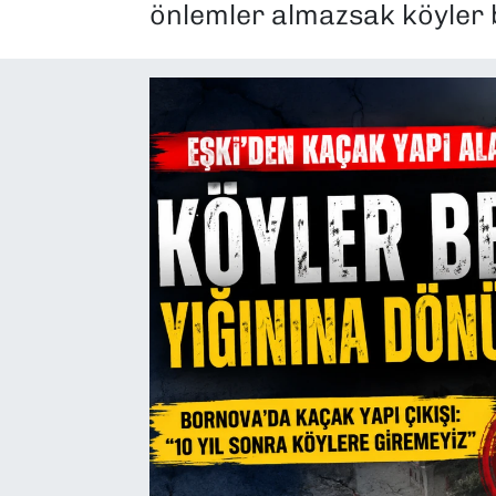
önlemler almazsak köyler 
SAĞLIK
SPOR
TEKNOLOJİ
YAŞAM
YEREL YÖNETİMLER