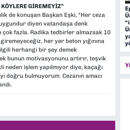
 KÖYLERE GİREMEYİZ”
E
elik de konuşan Başkan Eşki, “Her ceza
Ü
“
a uygundur diyen vatandaşa denk
Ü
 çok fazla. Radika tedbirler almazsak 10
y
 giremeyeceğiz, her yer beton yığınına
y
lgili herhangi bir şey demek
k bunun motivasyonunu artırır, teşvik
Y
kli neden işlem yapılmıyor diye, kaçağı
yi doğru bulmuyorum. Cezanın amacı
andı.