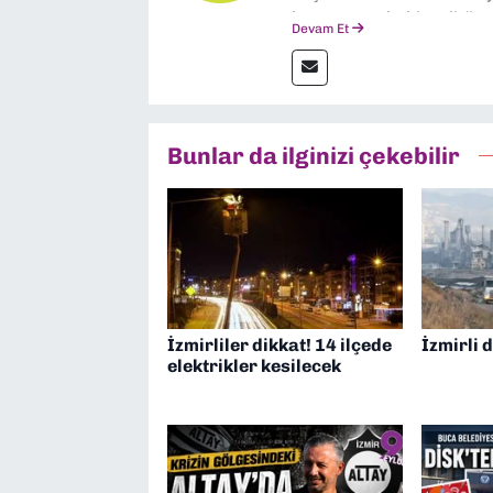
boyunca muhabir, editör,
Devam Et
yaptım. Ayrıca Yeni Asır 
anda Dokuz Eylül Gazetesi
Bunlar da ilginizi çekebilir
İzmirliler dikkat! 14 ilçede
İzmirli 
elektrikler kesilecek