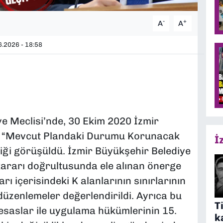
-
+
A
A
.2026 - 18:58
e Meclisi’nde, 30 Ekim 2020 İzmir
n “Mevcut Plandaki Durumu Korunacak
İ
şikliği görüşüldü. İzmir Büyükşehir Belediye
 kararı doğrultusunda ele alınan önerge
ı içerisindeki K alanlarının sınırlarının
düzenlemeler değerlendirildi. Ayrıca bu
T
esaslar ile uygulama hükümlerinin 15.
k