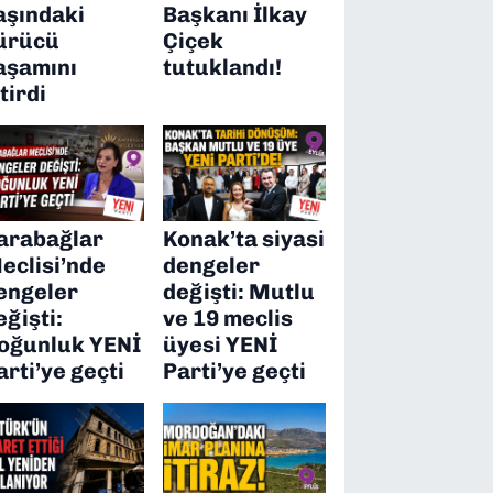
aşındaki
Başkanı İlkay
ürücü
Çiçek
aşamını
tutuklandı!
itirdi
arabağlar
Konak’ta siyasi
eclisi’nde
dengeler
engeler
değişti: Mutlu
eğişti:
ve 19 meclis
oğunluk YENİ
üyesi YENİ
arti’ye geçti
Parti’ye geçti