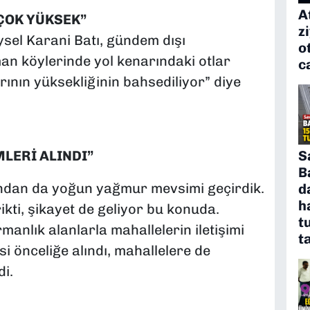
A
 ÇOK YÜKSEK”
z
ysel Karani Batı, gündem dışı
o
n köylerinde yol kenarındaki otlar
c
rının yüksekliğinin bahsediliyor” diye
S
LERİ ALINDI”
B
dından da yoğun yağmur mevsimi geçirdik.
d
h
ikti, şikayet de geliyor bu konuda.
t
manlık alanlarla mahallelerin iletişimi
t
si önceliğe alındı, mahallelere de
di.